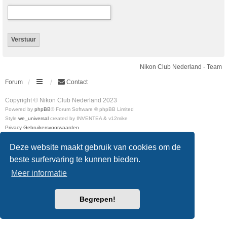
Nikon Club Nederland - Team
Forum
Contact
Copyright © Nikon Club Nederland 2023
Powered by
phpBB
® Forum Software © phpBB Limited
Style
we_universal
created by INVENTEA & v12mike
Privacy
Gebruikersvoorwaarden
Deze website maakt gebruik van cookies om de
beste surfervaring te kunnen bieden.
Meer informatie
Begrepen!