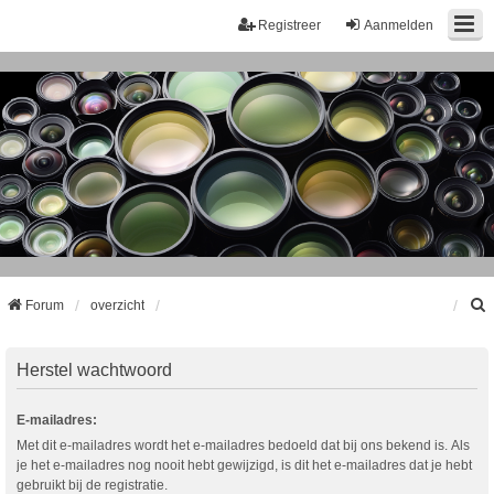
Registreer
Aanmelden
Forum
overzicht
k
Herstel wachtwoord
E-mailadres:
Met dit e-mailadres wordt het e-mailadres bedoeld dat bij ons bekend is. Als
je het e-mailadres nog nooit hebt gewijzigd, is dit het e-mailadres dat je hebt
gebruikt bij de registratie.