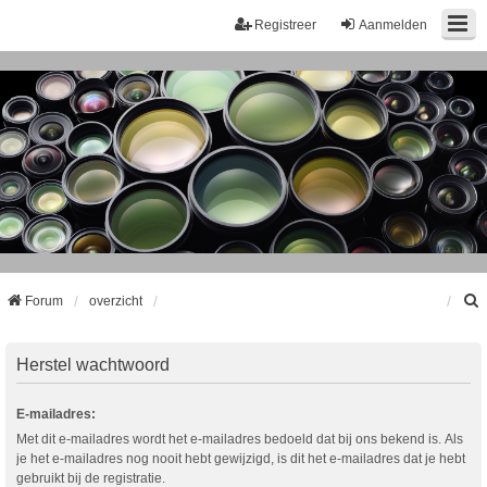
Registreer
Aanmelden
Forum
overzicht
k
Herstel wachtwoord
E-mailadres:
Met dit e-mailadres wordt het e-mailadres bedoeld dat bij ons bekend is. Als
je het e-mailadres nog nooit hebt gewijzigd, is dit het e-mailadres dat je hebt
gebruikt bij de registratie.