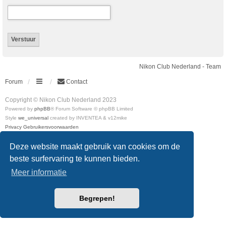
Nikon Club Nederland - Team
Forum
Contact
Copyright © Nikon Club Nederland 2023
Powered by
phpBB
® Forum Software © phpBB Limited
Style
we_universal
created by INVENTEA & v12mike
Privacy
Gebruikersvoorwaarden
Deze website maakt gebruik van cookies om de
beste surfervaring te kunnen bieden.
Meer informatie
Begrepen!