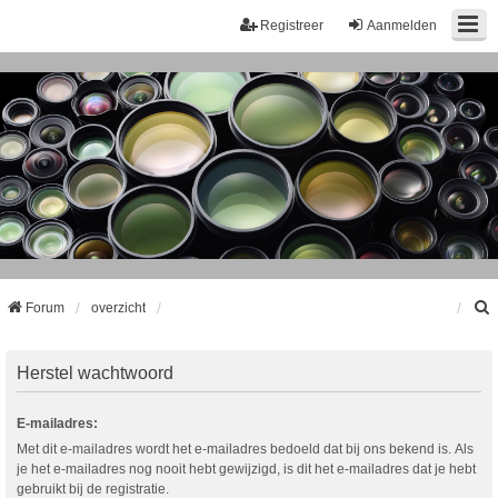
Registreer
Aanmelden
Forum
overzicht
k
Herstel wachtwoord
E-mailadres:
Met dit e-mailadres wordt het e-mailadres bedoeld dat bij ons bekend is. Als
je het e-mailadres nog nooit hebt gewijzigd, is dit het e-mailadres dat je hebt
gebruikt bij de registratie.