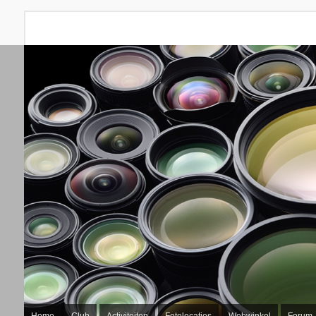
Home
Club
Activiteiten
Fotolocaties
Webwinkel
Forum