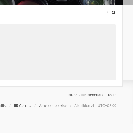
Z
o
e
k
Nikon Club Nederland - Team
lijst
Contact
Verwijder cookies
Alle tijden zijn
UTC+02:00