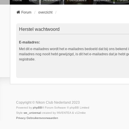
Forum
overzicht
Herstel wachtwoord
E-mailadres:
Met dit e-mailadres wordt het e-mailadres bedoeld dat bij ons bekend is
mailadres nog nooit hebt gewijzigd, is dit het e-mailadres dat je hebt ge
registratie.
Copyright © Nikon Club Nederland 2023
Powered by
phpBB
® Forum Software © phpBB Limited
Style
we_universal
created by INVENTEA & v12mike
Privacy
Gebruikersvoorwaarden