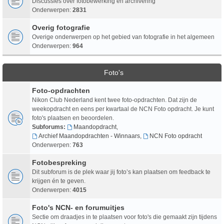
Discussies over fotobewerking en archivering
Onderwerpen:
2831
Overig fotografie
Overige onderwerpen op het gebied van fotografie in het algemeen
Onderwerpen:
964
Foto's
Foto-opdrachten
Nikon Club Nederland kent twee foto-opdrachten. Dat zijn de
weekopdracht en eens per kwartaal de NCN Foto opdracht. Je kunt
foto's plaatsen en beoordelen.
Subforums:
Maandopdracht
,
Archief Maandopdrachten - Winnaars
,
NCN Foto opdracht
Onderwerpen:
763
Fotobespreking
Dit subforum is de plek waar jij foto’s kan plaatsen om feedback te
krijgen én te geven.
Onderwerpen:
4015
Foto's NCN- en forumuitjes
Sectie om draadjes in te plaatsen voor foto's die gemaakt zijn tijdens