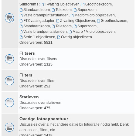
Subforums:
F-vatting Objectieven
,
Groothoekzoom
,
Standaardzoom
,
Telezoom
,
Superzoom
,
Vaste brandpuntsafstanden
,
Macro/micro objectieven
,
FTZ vattingadaptor
,
Z-vatting Objectieven
,
Groothoekzoom
,
Standaardzoom
,
Telezoom
,
Superzoom
,
Vaste brandpuntafstanden
,
Macro / Micro objectieven
,
Serie 1 objectieven
,
Overig objectieven
Onderwerpen:
5521
Flitsers
Discussies over flitsers
Onderwerpen:
1325
Filters
Discussies over filters
Onderwerpen:
252
Statieven
Discussies over statieven
Onderwerpen:
475
Overige fotoapparatuur
Discussies over al het andere dat je bij fotografie nodig hebt. Denk
aan tassen, filters, etc.
Onderwerpen:
1478