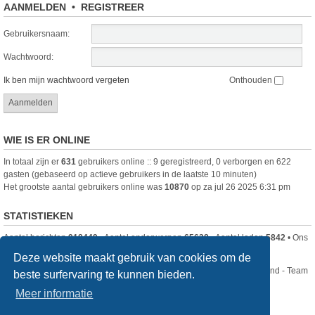
AANMELDEN
•
REGISTREER
Gebruikersnaam:
Wachtwoord:
Ik ben mijn wachtwoord vergeten
Onthouden
WIE IS ER ONLINE
In totaal zijn er
631
gebruikers online :: 9 geregistreerd, 0 verborgen en 622
gasten (gebaseerd op actieve gebruikers in de laatste 10 minuten)
Het grootste aantal gebruikers online was
10870
op za jul 26 2025 6:31 pm
STATISTIEKEN
Aantal berichten
918449
• Aantal onderwerpen
65628
• Aantal leden
5842
• Ons
nieuwste lid is
DjenghisCordy
Deze website maakt gebruik van cookies om de
Nikon Club Nederland - Team
beste surfervaring te kunnen bieden.
Forum
Contact
Meer informatie