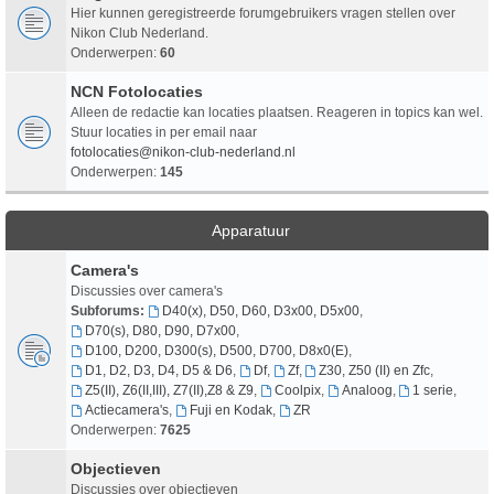
Hier kunnen geregistreerde forumgebruikers vragen stellen over
Nikon Club Nederland.
Onderwerpen:
60
NCN Fotolocaties
Alleen de redactie kan locaties plaatsen. Reageren in topics kan wel.
Stuur locaties in per email naar
fotolocaties@nikon-club-nederland.nl
Onderwerpen:
145
Apparatuur
Camera's
Discussies over camera's
Subforums:
D40(x), D50, D60, D3x00, D5x00
,
D70(s), D80, D90, D7x00
,
D100, D200, D300(s), D500, D700, D8x0(E)
,
D1, D2, D3, D4, D5 & D6
,
Df
,
Zf
,
Z30, Z50 (II) en Zfc
,
Z5(II), Z6(II,III), Z7(II),Z8 & Z9
,
Coolpix
,
Analoog
,
1 serie
,
Actiecamera's
,
Fuji en Kodak
,
ZR
Onderwerpen:
7625
Objectieven
Discussies over objectieven