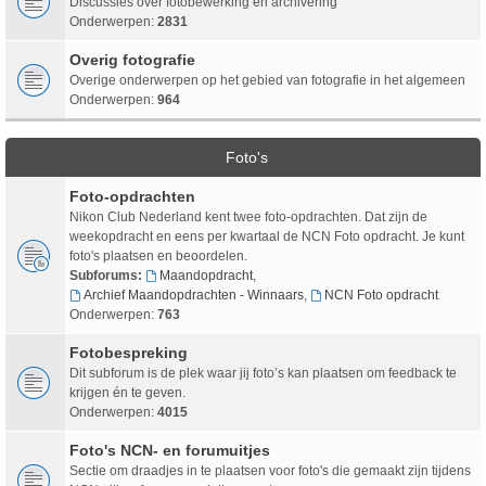
Discussies over fotobewerking en archivering
Onderwerpen:
2831
Overig fotografie
Overige onderwerpen op het gebied van fotografie in het algemeen
Onderwerpen:
964
Foto's
Foto-opdrachten
Nikon Club Nederland kent twee foto-opdrachten. Dat zijn de
weekopdracht en eens per kwartaal de NCN Foto opdracht. Je kunt
foto's plaatsen en beoordelen.
Subforums:
Maandopdracht
,
Archief Maandopdrachten - Winnaars
,
NCN Foto opdracht
Onderwerpen:
763
Fotobespreking
Dit subforum is de plek waar jij foto’s kan plaatsen om feedback te
krijgen én te geven.
Onderwerpen:
4015
Foto's NCN- en forumuitjes
Sectie om draadjes in te plaatsen voor foto's die gemaakt zijn tijdens