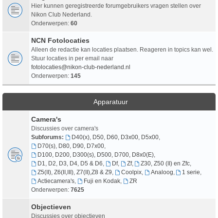
Hier kunnen geregistreerde forumgebruikers vragen stellen over
Nikon Club Nederland.
Onderwerpen:
60
NCN Fotolocaties
Alleen de redactie kan locaties plaatsen. Reageren in topics kan wel.
Stuur locaties in per email naar
fotolocaties@nikon-club-nederland.nl
Onderwerpen:
145
Apparatuur
Camera's
Discussies over camera's
Subforums:
D40(x), D50, D60, D3x00, D5x00
,
D70(s), D80, D90, D7x00
,
D100, D200, D300(s), D500, D700, D8x0(E)
,
D1, D2, D3, D4, D5 & D6
,
Df
,
Zf
,
Z30, Z50 (II) en Zfc
,
Z5(II), Z6(II,III), Z7(II),Z8 & Z9
,
Coolpix
,
Analoog
,
1 serie
,
Actiecamera's
,
Fuji en Kodak
,
ZR
Onderwerpen:
7625
Objectieven
Discussies over objectieven