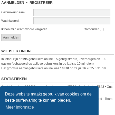
AANMELDEN
•
REGISTREER
Gebruikersnaam:
Wachtwoord:
Ik ben mijn wachtwoord vergeten
Onthouden
WIE IS ER ONLINE
In totaal zijn er
195
gebruikers online :: 5 geregistreerd, 0 verborgen en 190
gasten (gebaseerd op actieve gebruikers in de laatste 10 minuten)
Het grootste aantal gebruikers online was
10870
op za jul 26 2025 6:31 pm
STATISTIEKEN
Aantal berichten
918498
• Aantal onderwerpen
65631
• Aantal leden
5842
• Ons
nieuwste lid is
DjenghisCordy
Deze website maakt gebruik van cookies om de
Nikon Club Nederland - Team
beste surfervaring te kunnen bieden.
Forum
Contact
Meer informatie