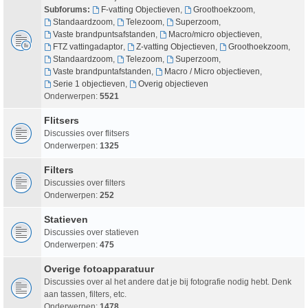
Subforums:
F-vatting Objectieven
,
Groothoekzoom
,
Standaardzoom
,
Telezoom
,
Superzoom
,
Vaste brandpuntsafstanden
,
Macro/micro objectieven
,
FTZ vattingadaptor
,
Z-vatting Objectieven
,
Groothoekzoom
,
Standaardzoom
,
Telezoom
,
Superzoom
,
Vaste brandpuntafstanden
,
Macro / Micro objectieven
,
Serie 1 objectieven
,
Overig objectieven
Onderwerpen:
5521
Flitsers
Discussies over flitsers
Onderwerpen:
1325
Filters
Discussies over filters
Onderwerpen:
252
Statieven
Discussies over statieven
Onderwerpen:
475
Overige fotoapparatuur
Discussies over al het andere dat je bij fotografie nodig hebt. Denk
aan tassen, filters, etc.
Onderwerpen:
1478