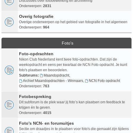
Discussies over fotobewerking en archivering
Onderwerpen:
2831
Overig fotografie
Overige onderwerpen op het gebied van fotografie in het algemeen
Onderwerpen:
964
Foto's
Foto-opdrachten
Nikon Club Nederland kent twee foto-opdrachten. Dat zijn de
weekopdracht en eens per kwartaal de NCN Foto opdracht. Je kunt
foto's plaatsen en beoordelen.
Subforums:
Maandopdracht
,
Archief Maandopdrachten - Winnaars
,
NCN Foto opdracht
Onderwerpen:
763
Fotobespreking
Dit subforum is de plek waar jij foto’s kan plaatsen om feedback te
krijgen én te geven.
Onderwerpen:
4015
Foto's NCN- en forumuitjes
Sectie om draadjes in te plaatsen voor foto's die gemaakt zijn tijdens