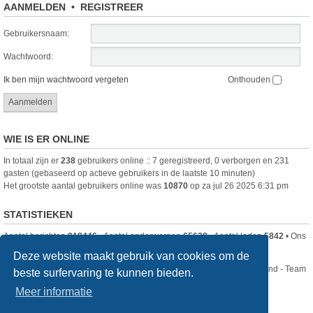
AANMELDEN
•
REGISTREER
Gebruikersnaam:
Wachtwoord:
Ik ben mijn wachtwoord vergeten
Onthouden
WIE IS ER ONLINE
In totaal zijn er
238
gebruikers online :: 7 geregistreerd, 0 verborgen en 231
gasten (gebaseerd op actieve gebruikers in de laatste 10 minuten)
Het grootste aantal gebruikers online was
10870
op za jul 26 2025 6:31 pm
STATISTIEKEN
Aantal berichten
918446
• Aantal onderwerpen
65628
• Aantal leden
5842
• Ons
nieuwste lid is
DjenghisCordy
Deze website maakt gebruik van cookies om de
Nikon Club Nederland - Team
beste surfervaring te kunnen bieden.
Forum
Contact
Meer informatie