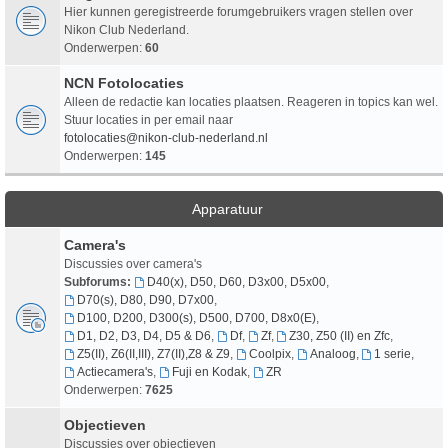
Hier kunnen geregistreerde forumgebruikers vragen stellen over
Nikon Club Nederland.
Onderwerpen:
60
NCN Fotolocaties
Alleen de redactie kan locaties plaatsen. Reageren in topics kan wel.
Stuur locaties in per email naar
fotolocaties@nikon-club-nederland.nl
Onderwerpen:
145
Apparatuur
Camera's
Discussies over camera's
Subforums:
D40(x), D50, D60, D3x00, D5x00
,
D70(s), D80, D90, D7x00
,
D100, D200, D300(s), D500, D700, D8x0(E)
,
D1, D2, D3, D4, D5 & D6
,
Df
,
Zf
,
Z30, Z50 (II) en Zfc
,
Z5(II), Z6(II,III), Z7(II),Z8 & Z9
,
Coolpix
,
Analoog
,
1 serie
,
Actiecamera's
,
Fuji en Kodak
,
ZR
Onderwerpen:
7625
Objectieven
Discussies over objectieven