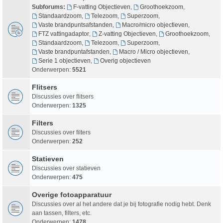
Subforums:
F-vatting Objectieven
,
Groothoekzoom
,
Standaardzoom
,
Telezoom
,
Superzoom
,
Vaste brandpuntsafstanden
,
Macro/micro objectieven
,
FTZ vattingadaptor
,
Z-vatting Objectieven
,
Groothoekzoom
,
Standaardzoom
,
Telezoom
,
Superzoom
,
Vaste brandpuntafstanden
,
Macro / Micro objectieven
,
Serie 1 objectieven
,
Overig objectieven
Onderwerpen:
5521
Flitsers
Discussies over flitsers
Onderwerpen:
1325
Filters
Discussies over filters
Onderwerpen:
252
Statieven
Discussies over statieven
Onderwerpen:
475
Overige fotoapparatuur
Discussies over al het andere dat je bij fotografie nodig hebt. Denk
aan tassen, filters, etc.
Onderwerpen:
1478