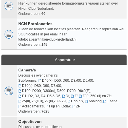
Hier kunnen geregistreerde forumgebruikers vragen stellen over
Nikon Club Nederland.
Onderwerpen:
60
NCN Fotolocaties
Alleen de redactie kan locaties plaatsen. Reageren in topics kan wel.
Stuur locaties in per email naar
fotolocaties@nikon-club-nederland.nl
Onderwerpen:
145
Apparatuur
Camera's
Discussies over camera's
Subforums:
D40(x), D50, D60, D3x00, D5x00
,
D70(s), D80, D90, D7x00
,
D100, D200, D300(s), D500, D700, D8x0(E)
,
D1, D2, D3, D4, D5 & D6
,
Df
,
Zf
,
Z30, Z50 (II) en Zfc
,
Z5(II), Z6(II,III), Z7(II),Z8 & Z9
,
Coolpix
,
Analoog
,
1 serie
,
Actiecamera's
,
Fuji en Kodak
,
ZR
Onderwerpen:
7625
Objectieven
Discussies over objectieven