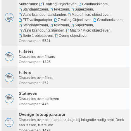
Subforums:
F-vatting Objectieven
,
Groothoekzoom
,
Standaardzoom
,
Telezoom
,
Superzoom
,
Vaste brandpuntsafstanden
,
Macro/micro objectieven
,
FTZ vattingadaptor
,
Z-vatting Objectieven
,
Groothoekzoom
,
Standaardzoom
,
Telezoom
,
Superzoom
,
Vaste brandpuntafstanden
,
Macro / Micro objectieven
,
Serie 1 objectieven
,
Overig objectieven
Onderwerpen:
5521
Flitsers
Discussies over flitsers
Onderwerpen:
1325
Filters
Discussies over filters
Onderwerpen:
252
Statieven
Discussies over statieven
Onderwerpen:
475
Overige fotoapparatuur
Discussies over al het andere dat je bij fotografie nodig hebt. Denk
aan tassen, filters, etc.
Onderwerpen:
1478