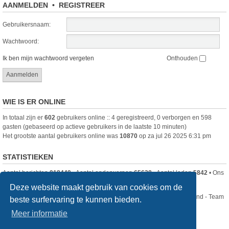
AANMELDEN
•
REGISTREER
Gebruikersnaam:
Wachtwoord:
Ik ben mijn wachtwoord vergeten
Onthouden
WIE IS ER ONLINE
In totaal zijn er
602
gebruikers online :: 4 geregistreerd, 0 verborgen en 598
gasten (gebaseerd op actieve gebruikers in de laatste 10 minuten)
Het grootste aantal gebruikers online was
10870
op za jul 26 2025 6:31 pm
STATISTIEKEN
Aantal berichten
918449
• Aantal onderwerpen
65628
• Aantal leden
5842
• Ons
nieuwste lid is
DjenghisCordy
Deze website maakt gebruik van cookies om de
Nikon Club Nederland - Team
beste surfervaring te kunnen bieden.
Forum
Contact
Meer informatie