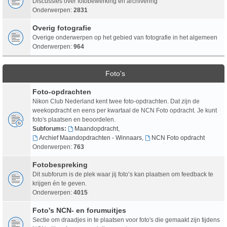
Discussies over fotobewerking en archivering
Onderwerpen:
2831
Overig fotografie
Overige onderwerpen op het gebied van fotografie in het algemeen
Onderwerpen:
964
Foto's
Foto-opdrachten
Nikon Club Nederland kent twee foto-opdrachten. Dat zijn de
weekopdracht en eens per kwartaal de NCN Foto opdracht. Je kunt
foto's plaatsen en beoordelen.
Subforums:
Maandopdracht
,
Archief Maandopdrachten - Winnaars
,
NCN Foto opdracht
Onderwerpen:
763
Fotobespreking
Dit subforum is de plek waar jij foto’s kan plaatsen om feedback te
krijgen én te geven.
Onderwerpen:
4015
Foto's NCN- en forumuitjes
Sectie om draadjes in te plaatsen voor foto's die gemaakt zijn tijdens