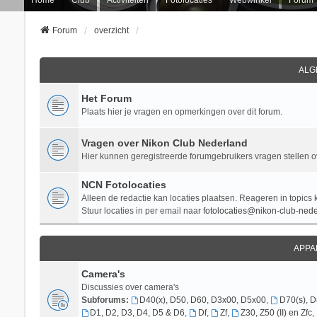
Forum
overzicht
ALG
Het Forum
Plaats hier je vragen en opmerkingen over dit forum.
Vragen over Nikon Club Nederland
Hier kunnen geregistreerde forumgebruikers vragen stellen 
NCN Fotolocaties
Alleen de redactie kan locaties plaatsen. Reageren in topics 
Stuur locaties in per email naar
fotolocaties@nikon-club-nede
APPA
Camera's
Discussies over camera's
Subforums:
D40(x), D50, D60, D3x00, D5x00
,
D70(s), 
D1, D2, D3, D4, D5 & D6
,
Df
,
Zf
,
Z30, Z50 (II) en Zfc
,