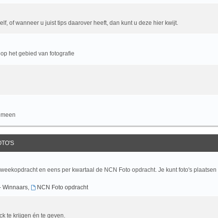
f, of wanneer u juist tips daarover heeft, dan kunt u deze hier kwijt.
op het gebied van fotografie
gemeen
OTO'S
 weekopdracht en eens per kwartaal de NCN Foto opdracht. Je kunt foto's plaatsen
- Winnaars
,
NCN Foto opdracht
ck te krijgen én te geven.