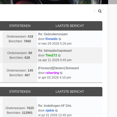
Z
o
e
k
STATISTIEKEN
LAATSTE BERICHT
Re: Gebruikersnaam
Onderwerpen:
418
B
door
Ronalds
Berichten:
7660
e
vr mei 29 2026 5:26 pm
k
Re: lidmaatschapskaart
i
Onderwerpen:
60
B
door
TinoZ72
j
Berichten:
628
e
za apr 11 2026 5:45 pm
k
k
l
[Friesland][Steden] Bolsward
i
Onderwerpen:
145
a
B
door
raharting
j
Berichten:
467
a
e
vr apr 03 2026 4:10 pm
k
t
k
l
s
i
a
t
j
STATISTIEKEN
LAATSTE BERICHT
a
e
k
t
b
l
s
e
a
Re: Instellingen AF D4s
t
Onderwerpen:
7625
r
B
a
door
sjakie
e
Berichten:
112991
i
e
t
vr jul 31 2026 12:45 pm
b