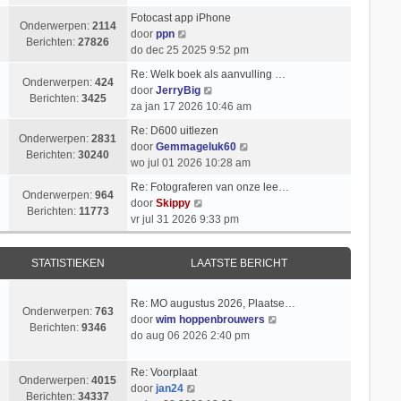
k
i
t
k
l
Fotocast app iPhone
c
s
i
Onderwerpen:
2114
B
a
door
ppn
h
t
j
Berichten:
27826
e
a
do dec 25 2025 9:52 pm
t
e
k
k
t
b
l
Re: Welk boek als aanvulling …
i
s
Onderwerpen:
424
e
a
B
door
JerryBig
j
t
Berichten:
3425
r
a
e
za jan 17 2026 10:46 am
k
e
i
t
k
l
b
Re: D600 uitlezen
c
s
i
Onderwerpen:
2831
a
e
B
door
Gemmageluk60
h
t
j
Berichten:
30240
a
r
e
wo jul 01 2026 10:28 am
t
e
k
t
i
k
b
l
Re: Fotograferen van onze lee…
s
c
i
Onderwerpen:
964
e
B
a
door
Skippy
t
h
j
Berichten:
11773
r
e
a
vr jul 31 2026 9:33 pm
e
t
k
i
k
t
b
l
c
i
s
e
a
STATISTIEKEN
LAATSTE BERICHT
h
j
t
r
a
t
k
e
i
t
l
b
Re: MO augustus 2026, Plaatse…
c
s
Onderwerpen:
763
a
e
B
door
wim hoppenbrouwers
h
t
Berichten:
9346
a
r
e
do aug 06 2026 2:40 pm
t
e
t
i
k
b
s
c
i
e
Re: Voorplaat
t
h
Onderwerpen:
4015
j
B
r
door
jan24
e
t
Berichten:
34337
k