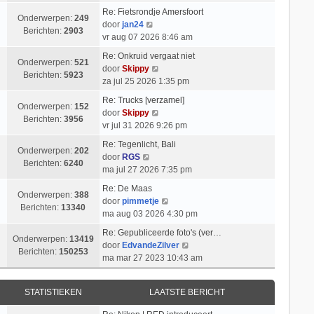
k
i
t
l
b
Re: Fietsrondje Amersfoort
i
c
s
Onderwerpen:
249
a
B
e
door
jan24
j
h
t
Berichten:
2903
a
e
r
vr aug 07 2026 8:46 am
k
t
e
t
k
i
l
b
Re: Onkruid vergaat niet
s
i
c
Onderwerpen:
521
B
a
e
door
Skippy
t
j
h
Berichten:
5923
e
a
r
za jul 25 2026 1:35 pm
e
k
t
k
t
i
b
l
Re: Trucks [verzamel]
i
s
c
Onderwerpen:
152
e
a
B
door
Skippy
j
t
h
Berichten:
3956
r
a
e
vr jul 31 2026 9:26 pm
k
e
t
i
t
k
l
b
Re: Tegenlicht, Bali
c
s
i
Onderwerpen:
202
B
a
e
door
RGS
h
t
j
Berichten:
6240
e
a
r
ma jul 27 2026 7:35 pm
t
e
k
k
t
i
b
l
Re: De Maas
i
s
c
Onderwerpen:
388
e
a
B
door
pimmetje
j
t
h
Berichten:
13340
r
a
e
ma aug 03 2026 4:30 pm
k
e
t
i
t
k
l
b
Re: Gepubliceerde foto's (ver…
c
s
i
Onderwerpen:
13419
a
e
B
door
EdvandeZilver
h
t
j
Berichten:
150253
a
r
e
ma mar 27 2023 10:43 am
t
e
k
t
i
k
b
l
s
c
i
e
a
STATISTIEKEN
LAATSTE BERICHT
t
h
j
r
a
e
t
k