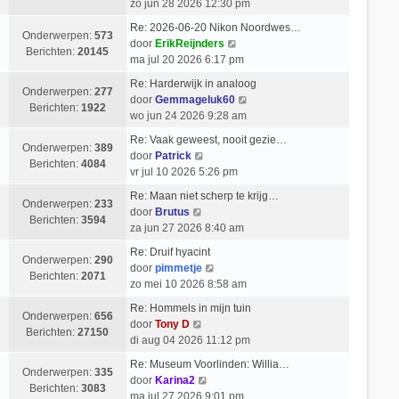
e
i
zo jun 28 2026 12:30 pm
b
l
k
c
e
Re: 2026-06-20 Nikon Noordwes…
a
i
h
Onderwerpen:
573
r
B
door
ErikReijnders
a
j
t
Berichten:
20145
i
e
ma jul 20 2026 6:17 pm
t
k
c
k
s
l
Re: Harderwijk in analoog
h
i
Onderwerpen:
277
t
a
B
door
Gemmageluk60
t
j
Berichten:
1922
e
a
e
wo jun 24 2026 9:28 am
k
b
t
k
l
Re: Vaak geweest, nooit gezie…
e
s
i
Onderwerpen:
389
B
a
door
Patrick
r
t
j
Berichten:
4084
e
a
vr jul 10 2026 5:26 pm
i
e
k
k
t
c
b
l
Re: Maan niet scherp te krijg…
i
s
Onderwerpen:
233
h
e
B
a
door
Brutus
j
t
Berichten:
3594
t
r
e
a
za jun 27 2026 8:40 am
k
e
i
k
t
l
b
Re: Druif hyacint
c
i
s
Onderwerpen:
290
a
B
e
door
pimmetje
h
j
t
Berichten:
2071
a
e
r
zo mei 10 2026 8:58 am
t
k
e
t
k
i
l
b
Re: Hommels in mijn tuin
s
i
c
Onderwerpen:
656
a
B
e
door
Tony D
t
j
h
Berichten:
27150
a
e
r
di aug 04 2026 11:12 pm
e
k
t
t
k
i
b
l
Re: Museum Voorlinden: Willia…
s
i
c
Onderwerpen:
335
e
B
a
door
Karina2
t
j
h
Berichten:
3083
r
e
a
ma jul 27 2026 9:01 pm