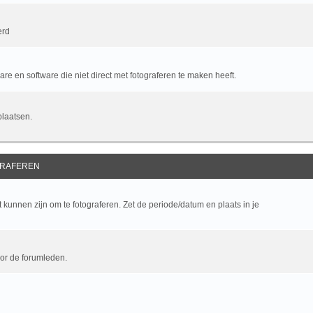
erd
e en software die niet direct met fotograferen te maken heeft.
plaatsen.
RAFEREN
kunnen zijn om te fotograferen. Zet de periode/datum en plaats in je
oor de forumleden.