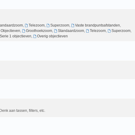
tandaardzoom
,
Telezoom
,
Superzoom
,
Vaste brandpuntsafstanden
,
g Objectieven
,
Groothoekzoom
,
Standaardzoom
,
Telezoom
,
Superzoom
,
Serie 1 objectieven
,
Overig objectieven
Denk aan tassen, filters, etc.