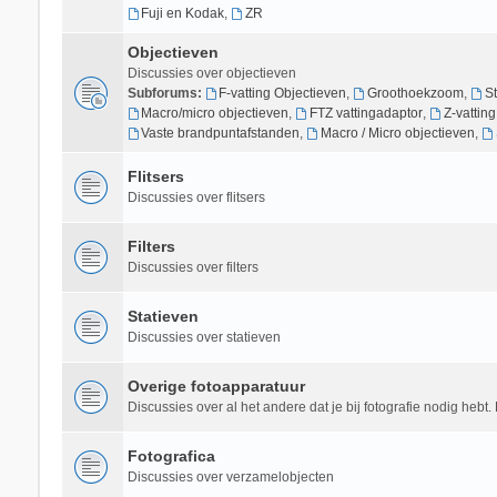
Fuji en Kodak
,
ZR
Objectieven
Discussies over objectieven
Subforums:
F-vatting Objectieven
,
Groothoekzoom
,
S
Macro/micro objectieven
,
FTZ vattingadaptor
,
Z-vattin
Vaste brandpuntafstanden
,
Macro / Micro objectieven
,
Flitsers
Discussies over flitsers
Filters
Discussies over filters
Statieven
Discussies over statieven
Overige fotoapparatuur
Discussies over al het andere dat je bij fotografie nodig hebt. 
Fotografica
Discussies over verzamelobjecten