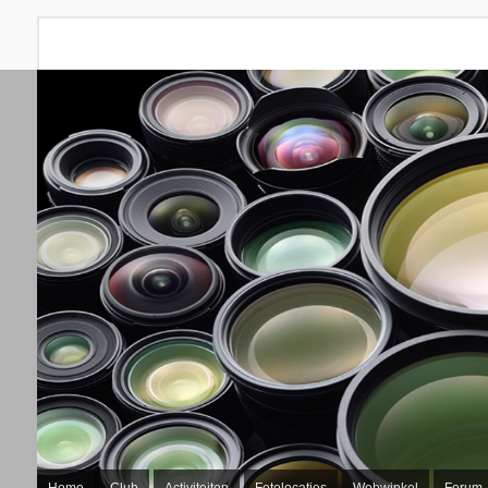
Home
Club
Activiteiten
Fotolocaties
Webwinkel
Forum