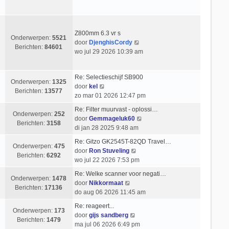
c
k
s
e
h
i
t
r
t
j
e
i
k
b
Z800mm 6.3 vr s
c
Onderwerpen:
5521
l
e
B
door
DjenghisCordy
h
Berichten:
84601
a
r
e
wo jul 29 2026 10:39 am
t
a
i
k
t
c
i
Re: Selectieschijf SB900
s
h
j
Onderwerpen:
1325
B
door
kel
t
t
k
Berichten:
13577
e
zo mar 01 2026 12:47 pm
e
l
k
b
a
Re: Filter muurvast - oplossi…
i
Onderwerpen:
252
e
a
B
door
Gemmageluk60
j
Berichten:
3158
r
t
e
di jan 28 2025 9:48 am
k
i
s
k
l
Re: Gitzo GK2545T-82QD Travel…
c
t
i
Onderwerpen:
475
a
B
door
Ron Stuveling
h
e
j
Berichten:
6292
a
e
wo jul 22 2026 7:53 pm
t
b
k
t
k
e
l
Re: Welke scanner voor negati…
s
i
Onderwerpen:
1478
r
B
a
door
Nikkormaat
t
j
Berichten:
17136
i
e
a
do aug 06 2026 11:45 am
e
k
c
k
t
b
l
Re: reageert...
h
i
s
Onderwerpen:
173
e
B
a
door
gijs sandberg
t
j
t
Berichten:
1479
r
e
a
ma jul 06 2026 6:49 pm
k
e