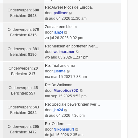
e
k
t
i
k
t
b
l
Re: Alweer Picos de Europa.
c
i
s
Onderwerpen:
680
e
a
B
door
pallieter
h
j
t
Berichten:
8648
r
a
e
di aug 04 2026 11:30 am
t
k
e
i
t
k
l
b
Zomaar een bloem
c
s
i
Onderwerpen:
570
B
a
e
door
jan24
h
t
j
Berichten:
6215
e
a
r
zo jul 26 2026 9:02 pm
t
e
k
k
t
i
b
l
Re: Mensen en portretten [ver…
i
s
c
Onderwerpen:
381
e
a
B
door
weimaraner
j
t
h
Berichten:
8190
r
a
e
wo aug 05 2026 11:37 pm
k
e
t
i
t
k
l
b
Re: Trial and error
c
s
i
Onderwerpen:
20
a
B
e
door
justme
h
t
j
Berichten:
217
a
e
r
ma mar 15 2021 7:33 am
t
e
k
t
k
i
b
l
Re: 3x Walkman
s
i
c
Onderwerpen:
45
e
a
B
door
MarcoEos70D
t
j
h
Berichten:
557
r
a
e
ma sep 15 2025 9:52 pm
e
k
t
i
t
k
b
l
Re: Speciale bewerkingen [ver…
c
s
i
Onderwerpen:
543
e
B
a
door
jan24
h
t
j
Berichten:
3084
r
e
a
di aug 04 2026 7:36 pm
t
e
k
i
k
t
b
l
Re: Oudere.......
c
i
s
Onderwerpen:
265
B
e
a
door
Nikonsmurf
h
j
t
Berichten:
3472
e
r
a
do jul 16 2026 2:35 am
t
k
e