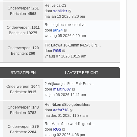
i
k
t
l
b
Re: Leica Q3
c
i
s
Onderwerpen:
251
B
a
e
door
schilder
h
j
t
Berichten:
4568
e
a
r
ma jan 13 2025 8:20 pm
t
k
e
k
t
i
l
b
Re: Logitech mx creative
i
s
c
Onderwerpen:
1611
B
a
e
door
jan24
j
t
h
Berichten:
19275
e
a
r
wo aug 05 2026 9:29 am
k
e
t
k
t
i
l
b
TK: Laowa 10-18mm f/4.5-5.6 N…
i
s
c
Onderwerpen:
120
a
e
B
door
RGS
j
t
h
Berichten:
260
a
r
e
vr aug 07 2026 10:15 am
k
e
t
t
i
k
l
b
s
c
i
a
e
t
h
j
STATISTIEKEN
LAATSTE BERICHT
a
r
e
t
k
t
i
b
l
2 Vrijkaartjes Foto Fair Eers…
s
c
Onderwerpen:
1044
e
a
B
door
martin007
t
h
Berichten:
8915
r
a
e
za jun 06 2026 12:41 pm
e
t
i
t
k
b
c
Re: Nikon d850 gebruikters
s
i
e
Onderwerpen:
143
h
B
door
aefst718
t
j
r
Berichten:
3782
t
e
ma dec 01 2025 11:38 am
e
k
i
k
b
l
c
Re: Map of the world's great …
i
Onderwerpen:
279
e
a
B
h
door
RGS
j
Berichten:
2284
r
a
e
t
zo aug 02 2026 4:06 pm