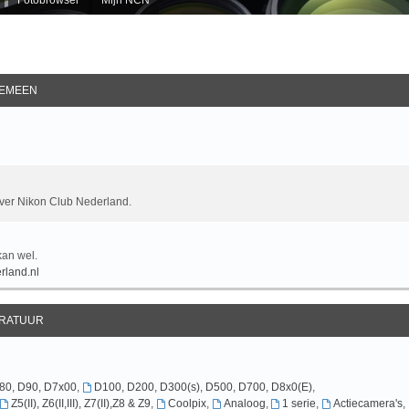
EMEEN
over Nikon Club Nederland.
kan wel.
rland.nl
RATUUR
D80, D90, D7x00
,
D100, D200, D300(s), D500, D700, D8x0(E)
,
Z5(II), Z6(II,III), Z7(II),Z8 & Z9
,
Coolpix
,
Analoog
,
1 serie
,
Actiecamera's
,