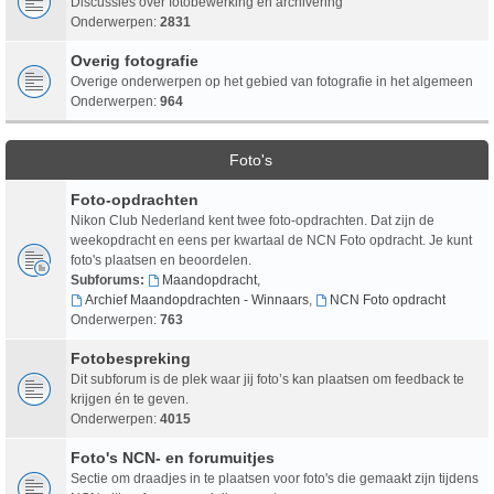
Discussies over fotobewerking en archivering
Onderwerpen:
2831
Overig fotografie
Overige onderwerpen op het gebied van fotografie in het algemeen
Onderwerpen:
964
Foto's
Foto-opdrachten
Nikon Club Nederland kent twee foto-opdrachten. Dat zijn de
weekopdracht en eens per kwartaal de NCN Foto opdracht. Je kunt
foto's plaatsen en beoordelen.
Subforums:
Maandopdracht
,
Archief Maandopdrachten - Winnaars
,
NCN Foto opdracht
Onderwerpen:
763
Fotobespreking
Dit subforum is de plek waar jij foto’s kan plaatsen om feedback te
krijgen én te geven.
Onderwerpen:
4015
Foto's NCN- en forumuitjes
Sectie om draadjes in te plaatsen voor foto's die gemaakt zijn tijdens