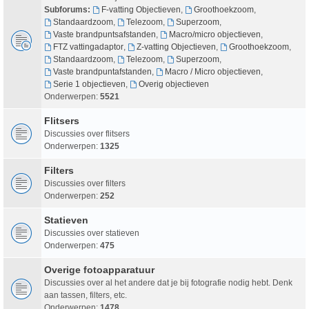
Subforums:
F-vatting Objectieven
,
Groothoekzoom
,
Standaardzoom
,
Telezoom
,
Superzoom
,
Vaste brandpuntsafstanden
,
Macro/micro objectieven
,
FTZ vattingadaptor
,
Z-vatting Objectieven
,
Groothoekzoom
,
Standaardzoom
,
Telezoom
,
Superzoom
,
Vaste brandpuntafstanden
,
Macro / Micro objectieven
,
Serie 1 objectieven
,
Overig objectieven
Onderwerpen:
5521
Flitsers
Discussies over flitsers
Onderwerpen:
1325
Filters
Discussies over filters
Onderwerpen:
252
Statieven
Discussies over statieven
Onderwerpen:
475
Overige fotoapparatuur
Discussies over al het andere dat je bij fotografie nodig hebt. Denk
aan tassen, filters, etc.
Onderwerpen:
1478