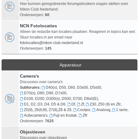
Hier kunnen geregistreerde forumgebruikers vragen stellen over
Nikon Club Nederland.
Onderwerpen:
60
NCN Fotolocaties
Alleen de redactie kan locaties plaatsen. Reageren in topics kan wel.
Stuur locaties in per email naar
fotolocaties@nikon-club-nederland.nl
Onderwerpen:
145
Apparatuur
Camera's
Discussies over camera's
Subforums:
D40(x), D50, D60, D3x00, D5x00
,
D70(s), D80, D90, D7x00
,
D100, D200, D300(s), D500, D700, D8x0(E)
,
D1, D2, D3, D4, D5 & D6
,
Df
,
Zf
,
Z30, Z50 (II) en Zfc
,
Z5(II), Z6(II,III), Z7(II),Z8 & Z9
,
Coolpix
,
Analoog
,
1 serie
,
Actiecamera's
,
Fuji en Kodak
,
ZR
Onderwerpen:
7625
Objectieven
Discussies over objectieven