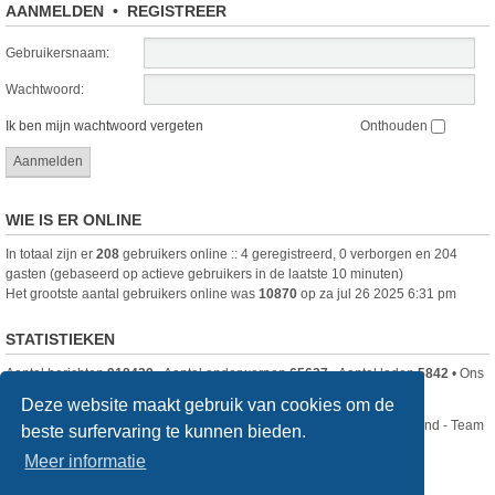
AANMELDEN
•
REGISTREER
Gebruikersnaam:
Wachtwoord:
Ik ben mijn wachtwoord vergeten
Onthouden
WIE IS ER ONLINE
In totaal zijn er
208
gebruikers online :: 4 geregistreerd, 0 verborgen en 204
gasten (gebaseerd op actieve gebruikers in de laatste 10 minuten)
Het grootste aantal gebruikers online was
10870
op za jul 26 2025 6:31 pm
STATISTIEKEN
Aantal berichten
918439
• Aantal onderwerpen
65627
• Aantal leden
5842
• Ons
nieuwste lid is
DjenghisCordy
Deze website maakt gebruik van cookies om de
Nikon Club Nederland - Team
beste surfervaring te kunnen bieden.
Forum
Contact
Meer informatie