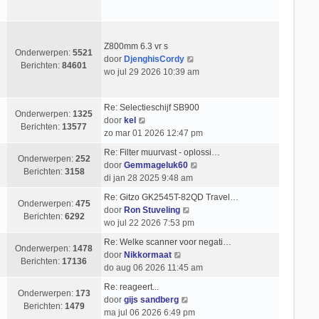
c
k
s
e
h
i
t
r
t
j
e
i
k
b
Z800mm 6.3 vr s
c
Onderwerpen:
5521
l
e
B
door
DjenghisCordy
h
Berichten:
84601
a
r
e
wo jul 29 2026 10:39 am
t
a
i
k
t
c
i
Re: Selectieschijf SB900
s
h
j
Onderwerpen:
1325
B
door
kel
t
t
k
Berichten:
13577
e
zo mar 01 2026 12:47 pm
e
l
k
b
a
Re: Filter muurvast - oplossi…
i
Onderwerpen:
252
e
a
B
door
Gemmageluk60
j
Berichten:
3158
r
t
e
di jan 28 2025 9:48 am
k
i
s
k
l
Re: Gitzo GK2545T-82QD Travel…
c
t
i
Onderwerpen:
475
a
B
door
Ron Stuveling
h
e
j
Berichten:
6292
a
e
wo jul 22 2026 7:53 pm
t
b
k
t
k
e
l
Re: Welke scanner voor negati…
s
i
Onderwerpen:
1478
r
B
a
door
Nikkormaat
t
j
Berichten:
17136
i
e
a
do aug 06 2026 11:45 am
e
k
c
k
t
b
l
Re: reageert...
h
i
s
Onderwerpen:
173
e
B
a
door
gijs sandberg
t
j
t
Berichten:
1479
r
e
a
ma jul 06 2026 6:49 pm
k
e