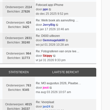
k
i
t
k
l
Fotocast app iPhone
c
s
i
Onderwerpen:
2114
B
a
door
ppn
h
t
j
Berichten:
27826
e
a
do dec 25 2025 9:52 pm
t
e
k
k
t
b
l
Re: Welk boek als aanvulling …
i
s
Onderwerpen:
424
e
a
B
door
JerryBig
j
t
Berichten:
3425
r
a
e
za jan 17 2026 10:46 am
k
e
i
t
k
l
b
Re: D600 uitlezen
c
s
i
Onderwerpen:
2831
a
e
B
door
Gemmageluk60
h
t
j
Berichten:
30240
a
r
e
wo jul 01 2026 10:28 am
t
e
k
t
i
k
b
l
Re: Fotograferen van onze lee…
s
c
i
Onderwerpen:
964
e
B
a
door
Skippy
t
h
j
Berichten:
11773
r
e
a
vr jul 31 2026 9:33 pm
e
t
k
i
k
t
b
l
c
i
s
e
a
STATISTIEKEN
LAATSTE BERICHT
h
j
t
r
a
t
k
e
i
t
l
b
Re: MO augustus 2026, Plaatse…
c
s
Onderwerpen:
763
a
e
B
door
josti
h
t
Berichten:
9345
a
r
e
ma aug 03 2026 10:07 am
t
e
t
i
k
b
s
c
i
e
Re: Voorplaat
t
h
Onderwerpen:
4015
j
B
r
door
jan24
e
t
Berichten:
34337
k