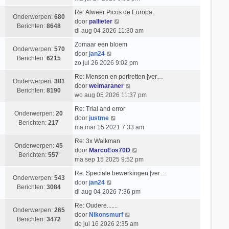
e
k
t
i
k
t
b
l
Re: Alweer Picos de Europa.
c
i
s
Onderwerpen:
680
e
a
B
door
pallieter
h
j
t
Berichten:
8648
r
a
e
di aug 04 2026 11:30 am
t
k
e
i
t
k
l
b
Zomaar een bloem
c
s
i
Onderwerpen:
570
B
a
e
door
jan24
h
t
j
Berichten:
6215
e
a
r
zo jul 26 2026 9:02 pm
t
e
k
k
t
i
b
l
Re: Mensen en portretten [ver…
i
s
c
Onderwerpen:
381
e
a
B
door
weimaraner
j
t
h
Berichten:
8190
r
a
e
wo aug 05 2026 11:37 pm
k
e
t
i
t
k
l
b
Re: Trial and error
c
s
i
Onderwerpen:
20
a
B
e
door
justme
h
t
j
Berichten:
217
a
e
r
ma mar 15 2021 7:33 am
t
e
k
t
k
i
b
l
Re: 3x Walkman
s
i
c
Onderwerpen:
45
e
a
B
door
MarcoEos70D
t
j
h
Berichten:
557
r
a
e
ma sep 15 2025 9:52 pm
e
k
t
i
t
k
b
l
Re: Speciale bewerkingen [ver…
c
s
i
Onderwerpen:
543
e
B
a
door
jan24
h
t
j
Berichten:
3084
r
e
a
di aug 04 2026 7:36 pm
t
e
k
i
k
t
b
l
Re: Oudere.......
c
i
s
Onderwerpen:
265
B
e
a
door
Nikonsmurf
h
j
t
Berichten:
3472
e
r
a
do jul 16 2026 2:35 am
t
k
e