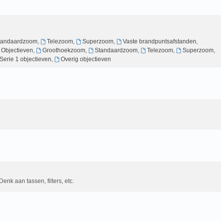
tandaardzoom
,
Telezoom
,
Superzoom
,
Vaste brandpuntsafstanden
,
g Objectieven
,
Groothoekzoom
,
Standaardzoom
,
Telezoom
,
Superzoom
,
Serie 1 objectieven
,
Overig objectieven
Denk aan tassen, filters, etc.