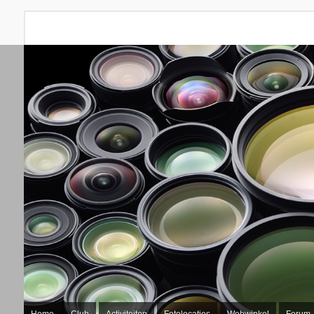
Home
Club
Activiteiten
Fotolocaties
Webwinkel
Forum