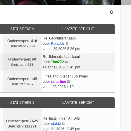
Z
o
e
k
STATISTIEKEN
LAATSTE BERICHT
Re: Gebruikersnaam
Onderwerpen:
418
B
door
Ronalds
Berichten:
7660
e
vr mei 29 2026 5:26 pm
k
Re: lidmaatschapskaart
i
Onderwerpen:
60
B
door
TinoZ72
j
Berichten:
628
e
za apr 11 2026 5:45 pm
k
k
l
[Friesland][Steden] Bolsward
i
Onderwerpen:
145
a
B
door
raharting
j
Berichten:
467
a
e
vr apr 03 2026 4:10 pm
k
t
k
l
s
i
a
t
j
STATISTIEKEN
LAATSTE BERICHT
a
e
k
t
b
l
s
e
a
Re: Instellingen AF D4s
t
Onderwerpen:
7625
r
B
a
door
sjakie
e
Berichten:
112991
i
e
t
vr jul 31 2026 12:45 pm
b