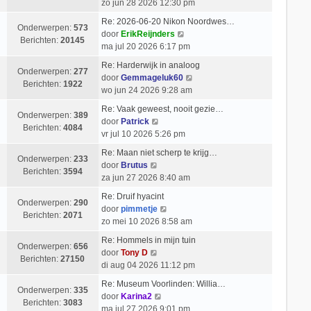
e
i
zo jun 28 2026 12:30 pm
b
l
k
c
e
Re: 2026-06-20 Nikon Noordwes…
a
i
h
Onderwerpen:
573
r
B
door
ErikReijnders
a
j
t
Berichten:
20145
i
e
ma jul 20 2026 6:17 pm
t
k
c
k
s
l
Re: Harderwijk in analoog
h
i
Onderwerpen:
277
t
a
B
door
Gemmageluk60
t
j
Berichten:
1922
e
a
e
wo jun 24 2026 9:28 am
k
b
t
k
l
Re: Vaak geweest, nooit gezie…
e
s
i
Onderwerpen:
389
B
a
door
Patrick
r
t
j
Berichten:
4084
e
a
vr jul 10 2026 5:26 pm
i
e
k
k
t
c
b
l
Re: Maan niet scherp te krijg…
i
s
Onderwerpen:
233
h
e
B
a
door
Brutus
j
t
Berichten:
3594
t
r
e
a
za jun 27 2026 8:40 am
k
e
i
k
t
l
b
Re: Druif hyacint
c
i
s
Onderwerpen:
290
a
B
e
door
pimmetje
h
j
t
Berichten:
2071
a
e
r
zo mei 10 2026 8:58 am
t
k
e
t
k
i
l
b
Re: Hommels in mijn tuin
s
i
c
Onderwerpen:
656
a
B
e
door
Tony D
t
j
h
Berichten:
27150
a
e
r
di aug 04 2026 11:12 pm
e
k
t
t
k
i
b
l
Re: Museum Voorlinden: Willia…
s
i
c
Onderwerpen:
335
e
B
a
door
Karina2
t
j
h
Berichten:
3083
r
e
a
ma jul 27 2026 9:01 pm