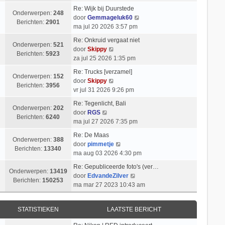
k
i
t
l
b
Re: Wijk bij Duurstede
i
c
s
Onderwerpen:
248
a
e
B
door
Gemmageluk60
j
h
t
Berichten:
2901
a
r
e
ma jul 20 2026 3:57 pm
k
t
e
t
i
k
l
b
Re: Onkruid vergaat niet
s
c
i
Onderwerpen:
521
B
a
e
door
Skippy
t
h
j
Berichten:
5923
e
a
r
za jul 25 2026 1:35 pm
e
t
k
k
t
i
b
l
Re: Trucks [verzamel]
i
s
c
Onderwerpen:
152
e
B
a
door
Skippy
j
t
h
Berichten:
3956
r
e
a
vr jul 31 2026 9:26 pm
k
e
t
i
k
t
l
b
Re: Tegenlicht, Bali
c
i
s
Onderwerpen:
202
B
a
e
door
RGS
h
j
t
Berichten:
6240
e
a
r
ma jul 27 2026 7:35 pm
t
k
e
k
t
i
l
b
Re: De Maas
i
s
c
Onderwerpen:
388
a
B
e
door
pimmetje
j
t
h
Berichten:
13340
a
e
r
ma aug 03 2026 4:30 pm
k
e
t
t
k
i
l
b
Re: Gepubliceerde foto's (ver…
s
i
c
Onderwerpen:
13419
a
e
B
door
EdvandeZilver
t
j
h
Berichten:
150253
a
r
e
ma mar 27 2023 10:43 am
e
k
t
t
i
k
b
l
s
c
i
e
a
STATISTIEKEN
LAATSTE BERICHT
t
h
j
r
a
e
t
k