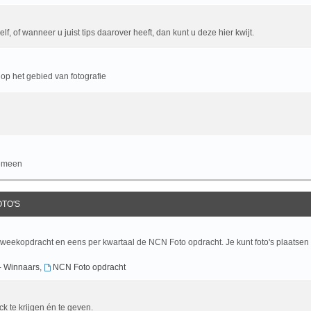
f, of wanneer u juist tips daarover heeft, dan kunt u deze hier kwijt.
op het gebied van fotografie
gemeen
OTO'S
 weekopdracht en eens per kwartaal de NCN Foto opdracht. Je kunt foto's plaatsen
- Winnaars
,
NCN Foto opdracht
ck te krijgen én te geven.