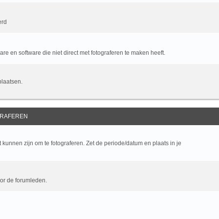
erd
e en software die niet direct met fotograferen te maken heeft.
plaatsen.
RAFEREN
kunnen zijn om te fotograferen. Zet de periode/datum en plaats in je
oor de forumleden.