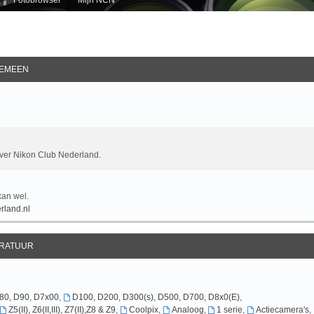
EMEEN
over Nikon Club Nederland.
kan wel.
rland.nl
RATUUR
D80, D90, D7x00
,
D100, D200, D300(s), D500, D700, D8x0(E)
,
Z5(II), Z6(II,III), Z7(II),Z8 & Z9
,
Coolpix
,
Analoog
,
1 serie
,
Actiecamera's
,