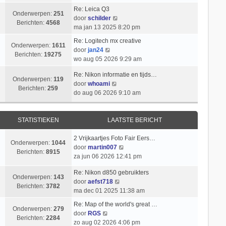
i
k
t
l
b
Re: Leica Q3
c
i
s
Onderwerpen:
251
B
a
e
door
schilder
h
j
t
Berichten:
4568
e
a
r
ma jan 13 2025 8:20 pm
t
k
e
k
t
i
l
b
Re: Logitech mx creative
i
s
c
Onderwerpen:
1611
B
a
e
door
jan24
j
t
h
Berichten:
19275
e
a
r
wo aug 05 2026 9:29 am
k
e
t
k
t
i
l
b
Re: Nikon informatie en tijds…
i
s
c
Onderwerpen:
119
a
e
B
door
whoami
j
t
h
Berichten:
259
a
r
e
do aug 06 2026 9:10 am
k
e
t
t
i
k
l
b
s
c
i
a
e
t
h
j
STATISTIEKEN
LAATSTE BERICHT
a
r
e
t
k
t
i
b
l
2 Vrijkaartjes Foto Fair Eers…
s
c
Onderwerpen:
1044
e
a
B
door
martin007
t
h
Berichten:
8915
r
a
e
za jun 06 2026 12:41 pm
e
t
i
t
k
b
c
Re: Nikon d850 gebruikters
s
i
e
Onderwerpen:
143
h
B
door
aefst718
t
j
r
Berichten:
3782
t
e
ma dec 01 2025 11:38 am
e
k
i
k
b
l
c
Re: Map of the world's great …
i
Onderwerpen:
279
e
a
B
h
door
RGS
j
Berichten:
2284
r
a
e
t
zo aug 02 2026 4:06 pm