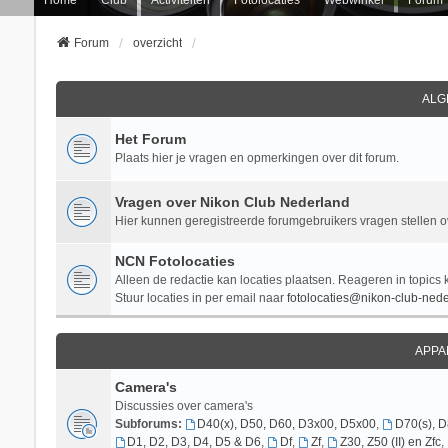
Forum
overzicht
ALG
Het Forum
Plaats hier je vragen en opmerkingen over dit forum.
Vragen over Nikon Club Nederland
Hier kunnen geregistreerde forumgebruikers vragen stellen 
NCN Fotolocaties
Alleen de redactie kan locaties plaatsen. Reageren in topics 
Stuur locaties in per email naar
fotolocaties@nikon-club-nede
APPA
Camera's
Discussies over camera's
Subforums:
D40(x), D50, D60, D3x00, D5x00
,
D70(s), 
D1, D2, D3, D4, D5 & D6
,
Df
,
Zf
,
Z30, Z50 (II) en Zfc
,