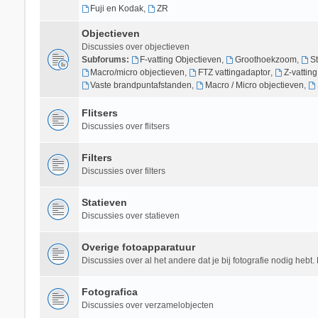
Fuji en Kodak
,
ZR
Objectieven
Discussies over objectieven
Subforums:
F-vatting Objectieven
,
Groothoekzoom
,
S
Macro/micro objectieven
,
FTZ vattingadaptor
,
Z-vattin
Vaste brandpuntafstanden
,
Macro / Micro objectieven
,
Flitsers
Discussies over flitsers
Filters
Discussies over filters
Statieven
Discussies over statieven
Overige fotoapparatuur
Discussies over al het andere dat je bij fotografie nodig hebt. 
Fotografica
Discussies over verzamelobjecten