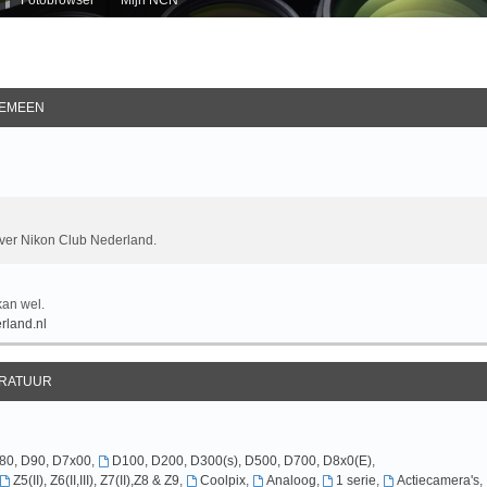
EMEEN
over Nikon Club Nederland.
kan wel.
rland.nl
RATUUR
D80, D90, D7x00
,
D100, D200, D300(s), D500, D700, D8x0(E)
,
Z5(II), Z6(II,III), Z7(II),Z8 & Z9
,
Coolpix
,
Analoog
,
1 serie
,
Actiecamera's
,