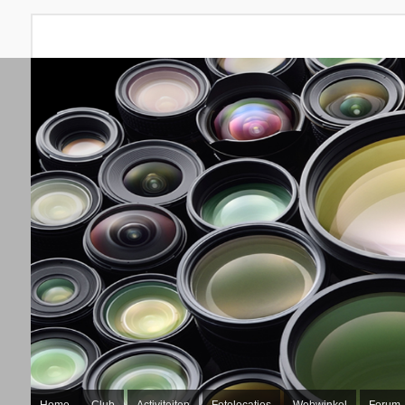
Home
Club
Activiteiten
Fotolocaties
Webwinkel
Forum