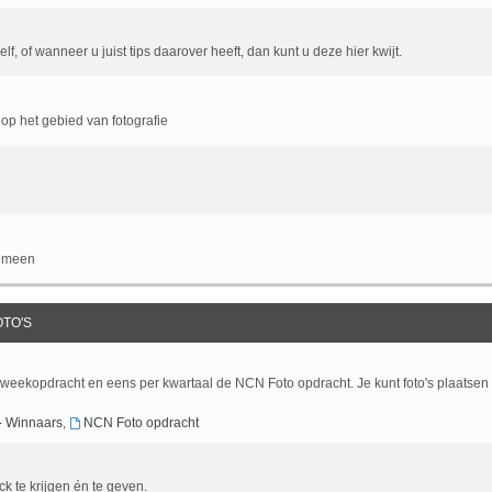
f, of wanneer u juist tips daarover heeft, dan kunt u deze hier kwijt.
op het gebied van fotografie
gemeen
OTO'S
 weekopdracht en eens per kwartaal de NCN Foto opdracht. Je kunt foto's plaatsen
- Winnaars
,
NCN Foto opdracht
ck te krijgen én te geven.