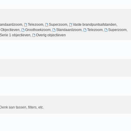
tandaardzoom
,
Telezoom
,
Superzoom
,
Vaste brandpuntsafstanden
,
g Objectieven
,
Groothoekzoom
,
Standaardzoom
,
Telezoom
,
Superzoom
,
Serie 1 objectieven
,
Overig objectieven
Denk aan tassen, filters, etc.