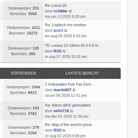
i
k
t
l
b
Re: Leica Q3
c
i
s
Onderwerpen:
251
B
a
e
door
schilder
h
j
t
Berichten:
4568
e
a
r
ma jan 13 2025 8:20 pm
t
k
e
k
t
i
l
b
Re: Logitech mx creative
i
s
c
Onderwerpen:
1611
B
a
e
door
jan24
j
t
h
Berichten:
19275
e
a
r
wo aug 05 2026 9:29 am
k
e
t
k
t
i
l
b
TK: Laowa 10-18mm f/4.5-5.6 N…
i
s
c
Onderwerpen:
120
a
e
B
door
RGS
j
t
h
Berichten:
260
a
r
e
vr aug 07 2026 10:15 am
k
e
t
t
i
k
l
b
s
c
i
a
e
t
h
j
STATISTIEKEN
LAATSTE BERICHT
a
r
e
t
k
t
i
b
l
2 Vrijkaartjes Foto Fair Eers…
s
c
Onderwerpen:
1044
e
a
B
door
martin007
t
h
Berichten:
8915
r
a
e
za jun 06 2026 12:41 pm
e
t
i
t
k
b
c
Re: Nikon d850 gebruikters
s
i
e
Onderwerpen:
143
h
B
door
aefst718
t
j
r
Berichten:
3782
t
e
ma dec 01 2025 11:38 am
e
k
i
k
b
l
c
Re: Map of the world's great …
i
Onderwerpen:
279
e
a
B
h
door
RGS
j
Berichten:
2284
r
a
e
t
zo aug 02 2026 4:06 pm