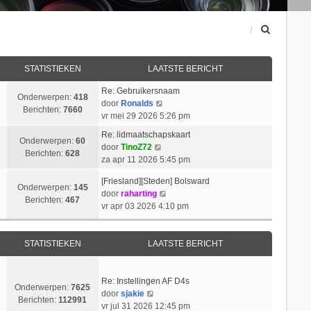
Z
o
e
k
STATISTIEKEN
LAATSTE BERICHT
Re: Gebruikersnaam
Onderwerpen:
418
B
door
Ronalds
Berichten:
7660
e
vr mei 29 2026 5:26 pm
k
Re: lidmaatschapskaart
i
Onderwerpen:
60
B
door
TinoZ72
j
Berichten:
628
e
za apr 11 2026 5:45 pm
k
k
l
[Friesland][Steden] Bolsward
i
Onderwerpen:
145
a
B
door
raharting
j
Berichten:
467
a
e
vr apr 03 2026 4:10 pm
k
t
k
l
s
i
a
t
j
STATISTIEKEN
LAATSTE BERICHT
a
e
k
t
b
l
s
e
a
Re: Instellingen AF D4s
t
Onderwerpen:
7625
r
B
a
door
sjakie
e
Berichten:
112991
i
e
t
vr jul 31 2026 12:45 pm
b