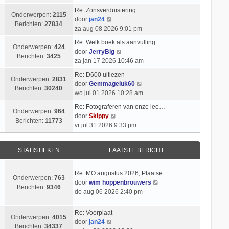
k
i
t
k
l
Re: Zonsverduistering
c
s
i
Onderwerpen:
2115
B
a
door
jan24
h
t
j
Berichten:
27834
e
a
za aug 08 2026 9:01 pm
t
e
k
k
t
b
l
Re: Welk boek als aanvulling …
i
s
Onderwerpen:
424
e
a
B
door
JerryBig
j
t
Berichten:
3425
r
a
e
za jan 17 2026 10:46 am
k
e
i
t
k
l
b
Re: D600 uitlezen
c
s
i
Onderwerpen:
2831
a
e
B
door
Gemmageluk60
h
t
j
Berichten:
30240
a
r
e
wo jul 01 2026 10:28 am
t
e
k
t
i
k
b
l
Re: Fotograferen van onze lee…
s
c
i
Onderwerpen:
964
e
B
a
door
Skippy
t
h
j
Berichten:
11773
r
e
a
vr jul 31 2026 9:33 pm
e
t
k
i
k
t
b
l
c
i
s
e
a
STATISTIEKEN
LAATSTE BERICHT
h
j
t
r
a
t
k
e
i
t
l
b
Re: MO augustus 2026, Plaatse…
c
s
Onderwerpen:
763
a
e
B
door
wim hoppenbrouwers
h
t
Berichten:
9346
a
r
e
do aug 06 2026 2:40 pm
t
e
t
i
k
b
s
c
i
e
Re: Voorplaat
t
h
Onderwerpen:
4015
j
B
r
door
jan24
e
t
Berichten:
34337
k