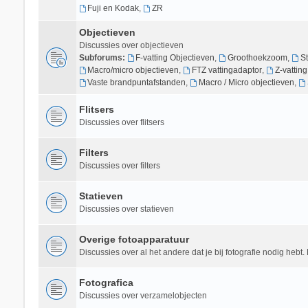
Fuji en Kodak
,
ZR
Objectieven
Discussies over objectieven
Subforums:
F-vatting Objectieven
,
Groothoekzoom
,
S
Macro/micro objectieven
,
FTZ vattingadaptor
,
Z-vattin
Vaste brandpuntafstanden
,
Macro / Micro objectieven
,
Flitsers
Discussies over flitsers
Filters
Discussies over filters
Statieven
Discussies over statieven
Overige fotoapparatuur
Discussies over al het andere dat je bij fotografie nodig hebt. 
Fotografica
Discussies over verzamelobjecten