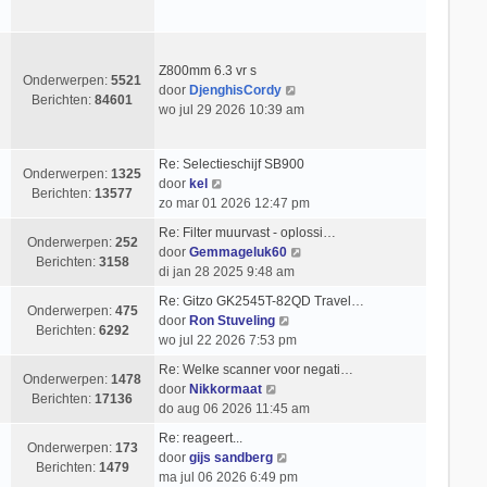
c
k
s
e
h
i
t
r
t
j
e
i
k
b
Z800mm 6.3 vr s
c
Onderwerpen:
5521
l
e
B
door
DjenghisCordy
h
Berichten:
84601
a
r
e
wo jul 29 2026 10:39 am
t
a
i
k
t
c
i
Re: Selectieschijf SB900
s
h
j
Onderwerpen:
1325
B
door
kel
t
t
k
Berichten:
13577
e
zo mar 01 2026 12:47 pm
e
l
k
b
a
Re: Filter muurvast - oplossi…
i
Onderwerpen:
252
e
a
B
door
Gemmageluk60
j
Berichten:
3158
r
t
e
di jan 28 2025 9:48 am
k
i
s
k
l
Re: Gitzo GK2545T-82QD Travel…
c
t
i
Onderwerpen:
475
a
B
door
Ron Stuveling
h
e
j
Berichten:
6292
a
e
wo jul 22 2026 7:53 pm
t
b
k
t
k
e
l
Re: Welke scanner voor negati…
s
i
Onderwerpen:
1478
r
B
a
door
Nikkormaat
t
j
Berichten:
17136
i
e
a
do aug 06 2026 11:45 am
e
k
c
k
t
b
l
Re: reageert...
h
i
s
Onderwerpen:
173
e
B
a
door
gijs sandberg
t
j
t
Berichten:
1479
r
e
a
ma jul 06 2026 6:49 pm
k
e