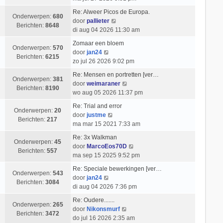
e
k
t
i
k
t
b
l
Re: Alweer Picos de Europa.
c
i
s
Onderwerpen:
680
e
a
B
door
pallieter
h
j
t
Berichten:
8648
r
a
e
di aug 04 2026 11:30 am
t
k
e
i
t
k
l
b
Zomaar een bloem
c
s
i
Onderwerpen:
570
B
a
e
door
jan24
h
t
j
Berichten:
6215
e
a
r
zo jul 26 2026 9:02 pm
t
e
k
k
t
i
b
l
Re: Mensen en portretten [ver…
i
s
c
Onderwerpen:
381
e
a
B
door
weimaraner
j
t
h
Berichten:
8190
r
a
e
wo aug 05 2026 11:37 pm
k
e
t
i
t
k
l
b
Re: Trial and error
c
s
i
Onderwerpen:
20
a
B
e
door
justme
h
t
j
Berichten:
217
a
e
r
ma mar 15 2021 7:33 am
t
e
k
t
k
i
b
l
Re: 3x Walkman
s
i
c
Onderwerpen:
45
e
a
B
door
MarcoEos70D
t
j
h
Berichten:
557
r
a
e
ma sep 15 2025 9:52 pm
e
k
t
i
t
k
b
l
Re: Speciale bewerkingen [ver…
c
s
i
Onderwerpen:
543
e
B
a
door
jan24
h
t
j
Berichten:
3084
r
e
a
di aug 04 2026 7:36 pm
t
e
k
i
k
t
b
l
Re: Oudere.......
c
i
s
Onderwerpen:
265
B
e
a
door
Nikonsmurf
h
j
t
Berichten:
3472
e
r
a
do jul 16 2026 2:35 am
t
k
e