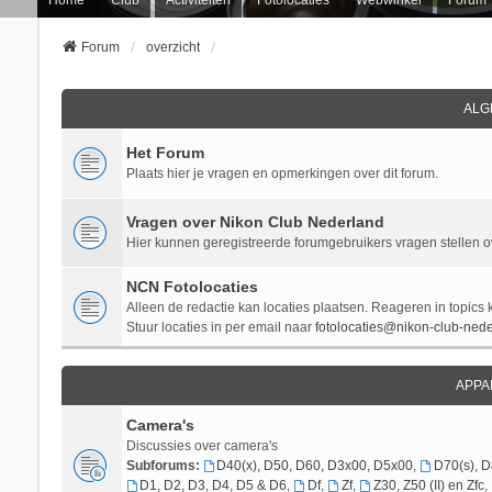
Forum
overzicht
ALG
Het Forum
Plaats hier je vragen en opmerkingen over dit forum.
Vragen over Nikon Club Nederland
Hier kunnen geregistreerde forumgebruikers vragen stellen 
NCN Fotolocaties
Alleen de redactie kan locaties plaatsen. Reageren in topics 
Stuur locaties in per email naar
fotolocaties@nikon-club-nede
APPA
Camera's
Discussies over camera's
Subforums:
D40(x), D50, D60, D3x00, D5x00
,
D70(s), 
D1, D2, D3, D4, D5 & D6
,
Df
,
Zf
,
Z30, Z50 (II) en Zfc
,