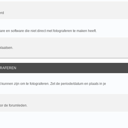
erd
e en software die niet direct met fotograferen te maken heeft.
plaatsen.
RAFEREN
kunnen zijn om te fotograferen. Zet de periode/datum en plaats in je
oor de forumleden.