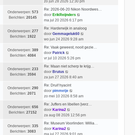
e
i
zo jun 28 2026 12:30 pm
b
l
k
c
e
Re: 2026-06-20 Nikon Noordwes…
a
i
h
Onderwerpen:
573
r
B
door
ErikReijnders
a
j
t
Berichten:
20145
i
e
ma jul 20 2026 6:17 pm
t
k
c
k
s
l
Re: Harderwijk in analoog
h
i
Onderwerpen:
277
t
a
B
door
Gemmageluk60
t
j
Berichten:
1922
e
a
e
wo jun 24 2026 9:28 am
k
b
t
k
l
Re: Vaak geweest, nooit gezie…
e
s
i
Onderwerpen:
389
B
a
door
Patrick
r
t
j
Berichten:
4084
e
a
vr jul 10 2026 5:26 pm
i
e
k
k
t
c
b
l
Re: Maan niet scherp te krijg…
i
s
Onderwerpen:
233
h
e
B
a
door
Brutus
j
t
Berichten:
3594
t
r
e
a
za jun 27 2026 8:40 am
k
e
i
k
t
l
b
Re: Druif hyacint
c
i
s
Onderwerpen:
290
a
B
e
door
pimmetje
h
j
t
Berichten:
2071
a
e
r
zo mei 10 2026 8:58 am
t
k
e
t
k
i
l
b
Re: Juffers en libellen [verz…
s
i
c
Onderwerpen:
656
a
B
e
door
Karina2
t
j
h
Berichten:
27152
a
e
r
za aug 08 2026 12:56 pm
e
k
t
t
k
i
b
l
Re: Museum Voorlinden: Willia…
s
i
c
Onderwerpen:
335
e
B
a
door
Karina2
t
j
h
Berichten:
3083
r
e
a
ma jul 27 2026 9:01 pm