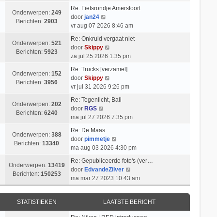
k
i
t
l
b
Re: Fietsrondje Amersfoort
i
c
s
Onderwerpen:
249
a
B
e
door
jan24
j
h
t
Berichten:
2903
a
e
r
vr aug 07 2026 8:46 am
k
t
e
t
k
i
l
b
Re: Onkruid vergaat niet
s
i
c
Onderwerpen:
521
B
a
e
door
Skippy
t
j
h
Berichten:
5923
e
a
r
za jul 25 2026 1:35 pm
e
k
t
k
t
i
b
l
Re: Trucks [verzamel]
i
s
c
Onderwerpen:
152
e
a
B
door
Skippy
j
t
h
Berichten:
3956
r
a
e
vr jul 31 2026 9:26 pm
k
e
t
i
t
k
l
b
Re: Tegenlicht, Bali
c
s
i
Onderwerpen:
202
B
a
e
door
RGS
h
t
j
Berichten:
6240
e
a
r
ma jul 27 2026 7:35 pm
t
e
k
k
t
i
b
l
Re: De Maas
i
s
c
Onderwerpen:
388
e
a
B
door
pimmetje
j
t
h
Berichten:
13340
r
a
e
ma aug 03 2026 4:30 pm
k
e
t
i
t
k
l
b
Re: Gepubliceerde foto's (ver…
c
s
i
Onderwerpen:
13419
a
e
B
door
EdvandeZilver
h
t
j
Berichten:
150253
a
r
e
ma mar 27 2023 10:43 am
t
e
k
t
i
k
b
l
s
c
i
e
a
STATISTIEKEN
LAATSTE BERICHT
t
h
j
r
a
e
t
k