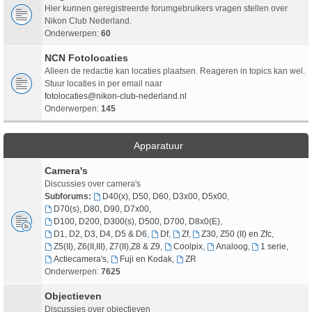
Hier kunnen geregistreerde forumgebruikers vragen stellen over
Nikon Club Nederland.
Onderwerpen:
60
NCN Fotolocaties
Alleen de redactie kan locaties plaatsen. Reageren in topics kan wel.
Stuur locaties in per email naar
fotolocaties@nikon-club-nederland.nl
Onderwerpen:
145
Apparatuur
Camera's
Discussies over camera's
Subforums:
D40(x), D50, D60, D3x00, D5x00
,
D70(s), D80, D90, D7x00
,
D100, D200, D300(s), D500, D700, D8x0(E)
,
D1, D2, D3, D4, D5 & D6
,
Df
,
Zf
,
Z30, Z50 (II) en Zfc
,
Z5(II), Z6(II,III), Z7(II),Z8 & Z9
,
Coolpix
,
Analoog
,
1 serie
,
Actiecamera's
,
Fuji en Kodak
,
ZR
Onderwerpen:
7625
Objectieven
Discussies over objectieven