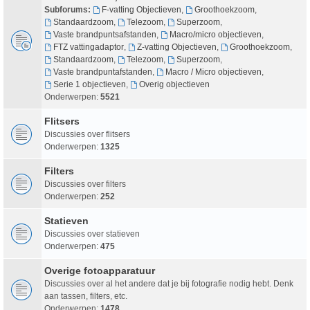
Subforums:
F-vatting Objectieven
,
Groothoekzoom
,
Standaardzoom
,
Telezoom
,
Superzoom
,
Vaste brandpuntsafstanden
,
Macro/micro objectieven
,
FTZ vattingadaptor
,
Z-vatting Objectieven
,
Groothoekzoom
,
Standaardzoom
,
Telezoom
,
Superzoom
,
Vaste brandpuntafstanden
,
Macro / Micro objectieven
,
Serie 1 objectieven
,
Overig objectieven
Onderwerpen:
5521
Flitsers
Discussies over flitsers
Onderwerpen:
1325
Filters
Discussies over filters
Onderwerpen:
252
Statieven
Discussies over statieven
Onderwerpen:
475
Overige fotoapparatuur
Discussies over al het andere dat je bij fotografie nodig hebt. Denk
aan tassen, filters, etc.
Onderwerpen:
1478