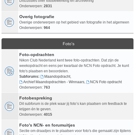
Discussies over fotobewerking en archivering
Onderwerpen:
2831
Overig fotografie
Overige onderwerpen op het gebied van fotografie in het algemeen
Onderwerpen:
964
Foto's
Foto-opdrachten
Nikon Club Nederland kent twee foto-opdrachten. Dat zijn de
weekopdracht en eens per kwartaal de NCN Foto opdracht. Je kunt
foto's plaatsen en beoordelen.
Subforums:
Maandopdracht
,
Archief Maandopdrachten - Winnaars
,
NCN Foto opdracht
Onderwerpen:
763
Fotobespreking
Dit subforum is de plek waar jij foto’s kan plaatsen om feedback te
krijgen én te geven.
Onderwerpen:
4015
Foto's NCN- en forumuitjes
Sectie om draadjes in te plaatsen voor foto's die gemaakt zijn tijdens