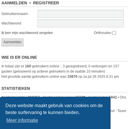
AANMELDEN
•
REGISTREER
Gebruikersnaam:
Wachtwoord:
Ik ben mijn wachtwoord vergeten
Onthouden
WIE IS ER ONLINE
In totaal zijn er
160
gebruikers online :: 3 geregistreerd, 0 verborgen en 157
gasten (gebaseerd op actieve gebruikers in de laatste 10 minuten)
Het grootste aantal gebruikers online was
10870
op za jul 26 2025 6:31 pm
STATISTIEKEN
Aantal berichten
918456
• Aantal onderwerpen
65629
• Aantal leden
5842
• Ons
nieuwste lid is
DjenghisCordy
Deze website maakt gebruik van cookies om de
Nikon Club Nederland - Team
beste surfervaring te kunnen bieden.
Forum
Contact
Meer informatie