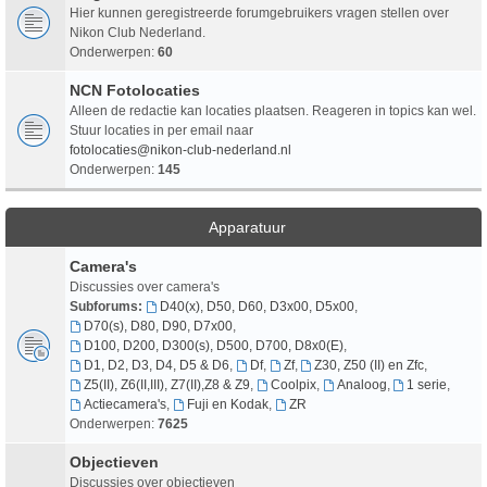
Hier kunnen geregistreerde forumgebruikers vragen stellen over
Nikon Club Nederland.
Onderwerpen:
60
NCN Fotolocaties
Alleen de redactie kan locaties plaatsen. Reageren in topics kan wel.
Stuur locaties in per email naar
fotolocaties@nikon-club-nederland.nl
Onderwerpen:
145
Apparatuur
Camera's
Discussies over camera's
Subforums:
D40(x), D50, D60, D3x00, D5x00
,
D70(s), D80, D90, D7x00
,
D100, D200, D300(s), D500, D700, D8x0(E)
,
D1, D2, D3, D4, D5 & D6
,
Df
,
Zf
,
Z30, Z50 (II) en Zfc
,
Z5(II), Z6(II,III), Z7(II),Z8 & Z9
,
Coolpix
,
Analoog
,
1 serie
,
Actiecamera's
,
Fuji en Kodak
,
ZR
Onderwerpen:
7625
Objectieven
Discussies over objectieven