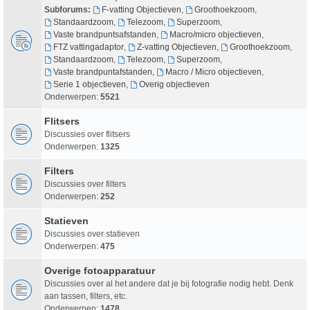
Subforums:
F-vatting Objectieven
,
Groothoekzoom
,
Standaardzoom
,
Telezoom
,
Superzoom
,
Vaste brandpuntsafstanden
,
Macro/micro objectieven
,
FTZ vattingadaptor
,
Z-vatting Objectieven
,
Groothoekzoom
,
Standaardzoom
,
Telezoom
,
Superzoom
,
Vaste brandpuntafstanden
,
Macro / Micro objectieven
,
Serie 1 objectieven
,
Overig objectieven
Onderwerpen:
5521
Flitsers
Discussies over flitsers
Onderwerpen:
1325
Filters
Discussies over filters
Onderwerpen:
252
Statieven
Discussies over statieven
Onderwerpen:
475
Overige fotoapparatuur
Discussies over al het andere dat je bij fotografie nodig hebt. Denk
aan tassen, filters, etc.
Onderwerpen:
1478