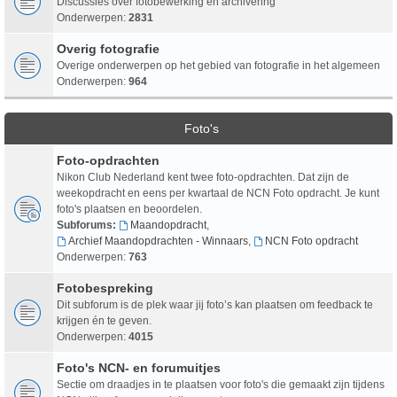
Discussies over fotobewerking en archivering
Onderwerpen:
2831
Overig fotografie
Overige onderwerpen op het gebied van fotografie in het algemeen
Onderwerpen:
964
Foto's
Foto-opdrachten
Nikon Club Nederland kent twee foto-opdrachten. Dat zijn de
weekopdracht en eens per kwartaal de NCN Foto opdracht. Je kunt
foto's plaatsen en beoordelen.
Subforums:
Maandopdracht
,
Archief Maandopdrachten - Winnaars
,
NCN Foto opdracht
Onderwerpen:
763
Fotobespreking
Dit subforum is de plek waar jij foto’s kan plaatsen om feedback te
krijgen én te geven.
Onderwerpen:
4015
Foto's NCN- en forumuitjes
Sectie om draadjes in te plaatsen voor foto's die gemaakt zijn tijdens