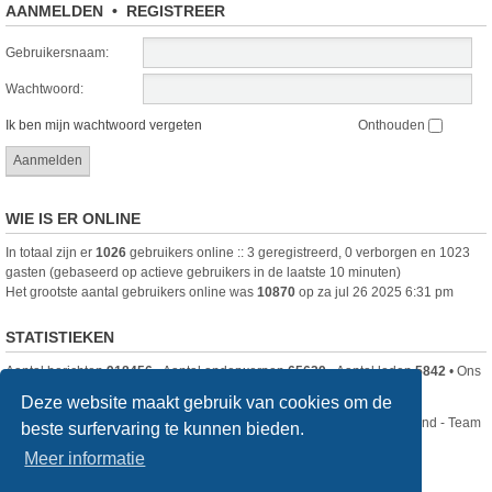
AANMELDEN
•
REGISTREER
Gebruikersnaam:
Wachtwoord:
Ik ben mijn wachtwoord vergeten
Onthouden
WIE IS ER ONLINE
In totaal zijn er
1026
gebruikers online :: 3 geregistreerd, 0 verborgen en 1023
gasten (gebaseerd op actieve gebruikers in de laatste 10 minuten)
Het grootste aantal gebruikers online was
10870
op za jul 26 2025 6:31 pm
STATISTIEKEN
Aantal berichten
918456
• Aantal onderwerpen
65629
• Aantal leden
5842
• Ons
nieuwste lid is
DjenghisCordy
Deze website maakt gebruik van cookies om de
Nikon Club Nederland - Team
beste surfervaring te kunnen bieden.
Forum
Contact
Meer informatie