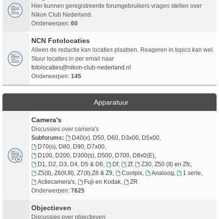
Hier kunnen geregistreerde forumgebruikers vragen stellen over
Nikon Club Nederland.
Onderwerpen:
60
NCN Fotolocaties
Alleen de redactie kan locaties plaatsen. Reageren in topics kan wel.
Stuur locaties in per email naar
fotolocaties@nikon-club-nederland.nl
Onderwerpen:
145
Apparatuur
Camera's
Discussies over camera's
Subforums:
D40(x), D50, D60, D3x00, D5x00
,
D70(s), D80, D90, D7x00
,
D100, D200, D300(s), D500, D700, D8x0(E)
,
D1, D2, D3, D4, D5 & D6
,
Df
,
Zf
,
Z30, Z50 (II) en Zfc
,
Z5(II), Z6(II,III), Z7(II),Z8 & Z9
,
Coolpix
,
Analoog
,
1 serie
,
Actiecamera's
,
Fuji en Kodak
,
ZR
Onderwerpen:
7625
Objectieven
Discussies over objectieven