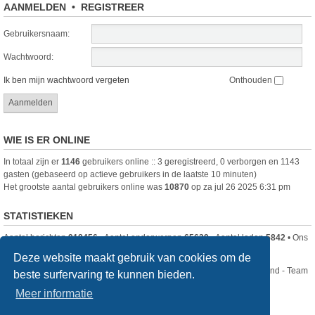
AANMELDEN
•
REGISTREER
Gebruikersnaam:
Wachtwoord:
Ik ben mijn wachtwoord vergeten
Onthouden
WIE IS ER ONLINE
In totaal zijn er
1146
gebruikers online :: 3 geregistreerd, 0 verborgen en 1143
gasten (gebaseerd op actieve gebruikers in de laatste 10 minuten)
Het grootste aantal gebruikers online was
10870
op za jul 26 2025 6:31 pm
STATISTIEKEN
Aantal berichten
918456
• Aantal onderwerpen
65629
• Aantal leden
5842
• Ons
nieuwste lid is
DjenghisCordy
Deze website maakt gebruik van cookies om de
Nikon Club Nederland - Team
beste surfervaring te kunnen bieden.
Forum
Contact
Meer informatie