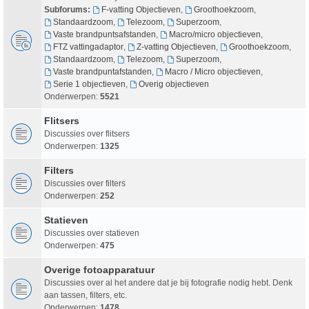
Subforums:
F-vatting Objectieven
,
Groothoekzoom
,
Standaardzoom
,
Telezoom
,
Superzoom
,
Vaste brandpuntsafstanden
,
Macro/micro objectieven
,
FTZ vattingadaptor
,
Z-vatting Objectieven
,
Groothoekzoom
,
Standaardzoom
,
Telezoom
,
Superzoom
,
Vaste brandpuntafstanden
,
Macro / Micro objectieven
,
Serie 1 objectieven
,
Overig objectieven
Onderwerpen:
5521
Flitsers
Discussies over flitsers
Onderwerpen:
1325
Filters
Discussies over filters
Onderwerpen:
252
Statieven
Discussies over statieven
Onderwerpen:
475
Overige fotoapparatuur
Discussies over al het andere dat je bij fotografie nodig hebt. Denk
aan tassen, filters, etc.
Onderwerpen:
1478