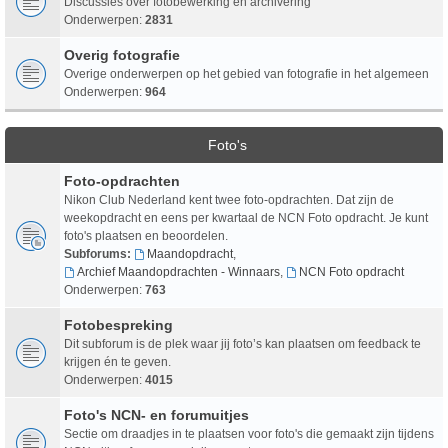
Discussies over fotobewerking en archivering
Onderwerpen:
2831
Overig fotografie
Overige onderwerpen op het gebied van fotografie in het algemeen
Onderwerpen:
964
Foto's
Foto-opdrachten
Nikon Club Nederland kent twee foto-opdrachten. Dat zijn de
weekopdracht en eens per kwartaal de NCN Foto opdracht. Je kunt
foto's plaatsen en beoordelen.
Subforums:
Maandopdracht
,
Archief Maandopdrachten - Winnaars
,
NCN Foto opdracht
Onderwerpen:
763
Fotobespreking
Dit subforum is de plek waar jij foto’s kan plaatsen om feedback te
krijgen én te geven.
Onderwerpen:
4015
Foto's NCN- en forumuitjes
Sectie om draadjes in te plaatsen voor foto's die gemaakt zijn tijdens