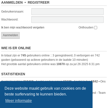
AANMELDEN
•
REGISTREER
Gebruikersnaam:
Wachtwoord:
Ik ben mijn wachtwoord vergeten
Onthouden
WIE IS ER ONLINE
In totaal zijn er
745
gebruikers online :: 3 geregistreerd, 0 verborgen en 742
gasten (gebaseerd op actieve gebruikers in de laatste 10 minuten)
Het grootste aantal gebruikers online was
10870
op za jul 26 2025 6:31 pm
STATISTIEKEN
Aantal berichten
918468
• Aantal onderwerpen
65630
• Aantal leden
5842
• Ons
nieuwste lid is
DjenghisCordy
Deze website maakt gebruik van cookies om de
Nikon Club Nederland - Team
beste surfervaring te kunnen bieden.
Forum
Contact
Meer informatie