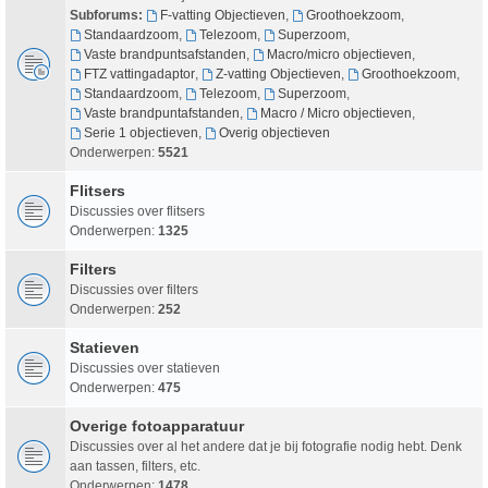
Subforums:
F-vatting Objectieven
,
Groothoekzoom
,
Standaardzoom
,
Telezoom
,
Superzoom
,
Vaste brandpuntsafstanden
,
Macro/micro objectieven
,
FTZ vattingadaptor
,
Z-vatting Objectieven
,
Groothoekzoom
,
Standaardzoom
,
Telezoom
,
Superzoom
,
Vaste brandpuntafstanden
,
Macro / Micro objectieven
,
Serie 1 objectieven
,
Overig objectieven
Onderwerpen:
5521
Flitsers
Discussies over flitsers
Onderwerpen:
1325
Filters
Discussies over filters
Onderwerpen:
252
Statieven
Discussies over statieven
Onderwerpen:
475
Overige fotoapparatuur
Discussies over al het andere dat je bij fotografie nodig hebt. Denk
aan tassen, filters, etc.
Onderwerpen:
1478