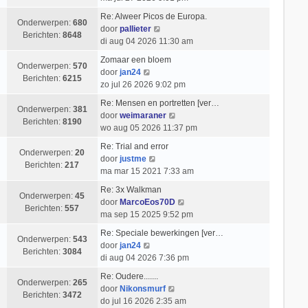
e
k
t
i
k
t
b
l
Re: Alweer Picos de Europa.
c
i
s
Onderwerpen:
680
e
B
a
door
pallieter
h
j
t
Berichten:
8648
r
e
a
di aug 04 2026 11:30 am
t
k
e
i
k
t
l
b
Zomaar een bloem
c
i
s
Onderwerpen:
570
B
a
e
door
jan24
h
j
t
Berichten:
6215
e
a
r
zo jul 26 2026 9:02 pm
t
k
e
k
t
i
l
b
Re: Mensen en portretten [ver…
i
s
c
Onderwerpen:
381
a
e
B
door
weimaraner
j
t
h
Berichten:
8190
a
r
e
wo aug 05 2026 11:37 pm
k
e
t
t
i
k
l
b
Re: Trial and error
s
c
i
Onderwerpen:
20
a
B
e
door
justme
t
h
j
Berichten:
217
a
e
r
ma mar 15 2021 7:33 am
e
t
k
t
k
i
b
l
Re: 3x Walkman
s
i
c
Onderwerpen:
45
e
a
B
door
MarcoEos70D
t
j
h
Berichten:
557
r
a
e
ma sep 15 2025 9:52 pm
e
k
t
i
t
k
b
l
Re: Speciale bewerkingen [ver…
c
s
i
Onderwerpen:
543
e
B
a
door
jan24
h
t
j
Berichten:
3084
r
e
a
di aug 04 2026 7:36 pm
t
e
k
i
k
t
b
l
Re: Oudere.......
c
i
s
Onderwerpen:
265
B
e
a
door
Nikonsmurf
h
j
t
Berichten:
3472
e
r
a
do jul 16 2026 2:35 am
t
k
e