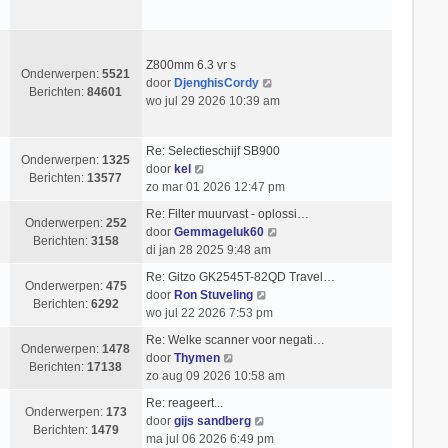
c
k
s
e
h
i
t
r
t
j
e
i
k
b
Z800mm 6.3 vr s
c
Onderwerpen:
5521
l
e
B
door
DjenghisCordy
h
Berichten:
84601
a
r
e
wo jul 29 2026 10:39 am
t
a
i
k
t
c
i
Re: Selectieschijf SB900
s
h
j
Onderwerpen:
1325
B
door
kel
t
t
k
Berichten:
13577
e
zo mar 01 2026 12:47 pm
e
l
k
b
a
Re: Filter muurvast - oplossi…
i
Onderwerpen:
252
e
a
B
door
Gemmageluk60
j
Berichten:
3158
r
t
e
di jan 28 2025 9:48 am
k
i
s
k
l
Re: Gitzo GK2545T-82QD Travel…
c
t
i
Onderwerpen:
475
a
B
door
Ron Stuveling
h
e
j
Berichten:
6292
a
e
wo jul 22 2026 7:53 pm
t
b
k
t
k
e
l
Re: Welke scanner voor negati…
s
i
Onderwerpen:
1478
r
B
a
door
Thymen
t
j
Berichten:
17138
i
e
a
zo aug 09 2026 10:58 am
e
k
c
k
t
b
l
Re: reageert...
h
i
s
Onderwerpen:
173
e
B
a
door
gijs sandberg
t
j
t
Berichten:
1479
r
e
a
ma jul 06 2026 6:49 pm
k
e