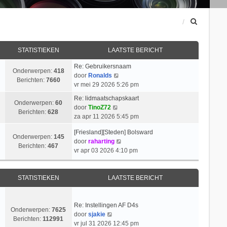
Z
o
e
k
STATISTIEKEN
LAATSTE BERICHT
Re: Gebruikersnaam
Onderwerpen:
418
B
door
Ronalds
Berichten:
7660
e
vr mei 29 2026 5:26 pm
k
Re: lidmaatschapskaart
i
Onderwerpen:
60
B
door
TinoZ72
j
Berichten:
628
e
za apr 11 2026 5:45 pm
k
k
l
[Friesland][Steden] Bolsward
i
Onderwerpen:
145
a
B
door
raharting
j
Berichten:
467
a
e
vr apr 03 2026 4:10 pm
k
t
k
l
s
i
a
t
j
STATISTIEKEN
LAATSTE BERICHT
a
e
k
t
b
l
s
e
a
Re: Instellingen AF D4s
t
Onderwerpen:
7625
r
B
a
door
sjakie
e
Berichten:
112991
i
e
t
vr jul 31 2026 12:45 pm
b