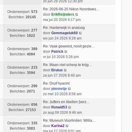
e
i
zo jun 28 2026 12:30 pm
b
l
k
c
e
Re: 2026-06-20 Nikon Noordwes…
a
i
h
Onderwerpen:
573
r
B
door
ErikReijnders
a
j
t
Berichten:
20145
i
e
ma jul 20 2026 6:17 pm
t
k
c
k
s
l
Re: Harderwijk in analoog
h
i
Onderwerpen:
277
t
a
B
door
Gemmageluk60
t
j
Berichten:
1922
e
a
e
wo jun 24 2026 9:28 am
k
b
t
k
l
Re: Vaak geweest, nooit gezie…
e
s
i
Onderwerpen:
389
B
a
door
Patrick
r
t
j
Berichten:
4084
e
a
vr jul 10 2026 5:26 pm
i
e
k
k
t
c
b
l
Re: Maan niet scherp te krijg…
i
s
Onderwerpen:
233
h
e
B
a
door
Brutus
j
t
Berichten:
3594
t
r
e
a
za jun 27 2026 8:40 am
k
e
i
k
t
l
b
Re: Druif hyacint
c
i
s
Onderwerpen:
290
a
B
e
door
pimmetje
h
j
t
Berichten:
2071
a
e
r
zo mei 10 2026 8:58 am
t
k
e
t
k
i
l
b
Re: Juffers en libellen [verz…
s
i
c
Onderwerpen:
656
a
B
e
door
Ronald53
t
j
h
Berichten:
27153
a
e
r
zo aug 09 2026 9:46 am
e
k
t
t
k
i
b
l
Re: Museum Voorlinden: Willia…
s
i
c
Onderwerpen:
335
e
B
a
door
Karina2
t
j
h
Berichten:
3083
r
e
a
ma jul 27 2026 9:01 pm