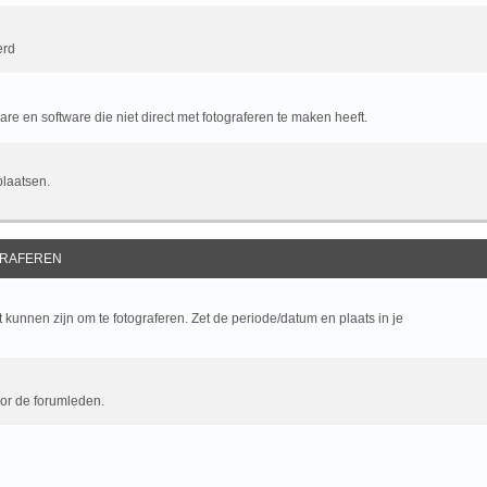
erd
e en software die niet direct met fotograferen te maken heeft.
plaatsen.
RAFEREN
kunnen zijn om te fotograferen. Zet de periode/datum en plaats in je
oor de forumleden.