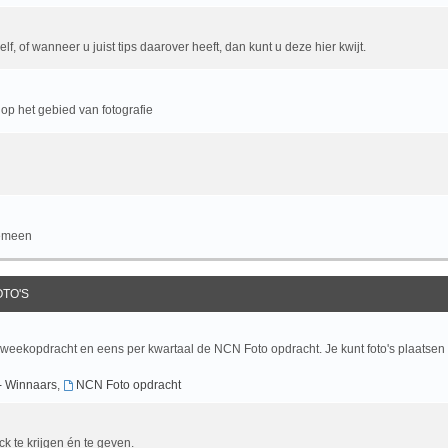
f, of wanneer u juist tips daarover heeft, dan kunt u deze hier kwijt.
op het gebied van fotografie
gemeen
OTO'S
 weekopdracht en eens per kwartaal de NCN Foto opdracht. Je kunt foto's plaatsen
- Winnaars
,
NCN Foto opdracht
ck te krijgen én te geven.