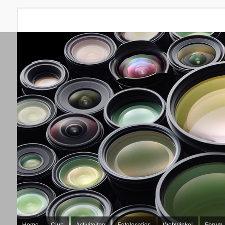
Home
Club
Activiteiten
Fotolocaties
Webwinkel
Forum