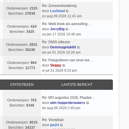
k
i
t
k
l
Re: Zonsverduistering
c
s
i
Onderwerpen:
2115
a
B
door
LosGoud
h
t
j
Berichten:
27838
a
e
zo aug 09 2026 11:41 am
t
e
k
t
k
b
l
Re: Welk boek als aanvulling …
s
i
Onderwerpen:
424
e
a
B
door
JerryBig
t
j
Berichten:
3425
r
a
e
za jan 17 2026 10:46 am
e
k
i
t
k
b
l
Re: D600 uitlezen
c
s
i
Onderwerpen:
2831
e
a
B
door
Gemmageluk60
h
t
j
Berichten:
30240
r
a
e
wo jul 01 2026 10:28 am
t
e
k
i
t
k
b
l
Re: Fotograferen van onze lee…
c
s
i
Onderwerpen:
964
e
B
a
door
Skippy
h
t
j
Berichten:
11773
r
e
a
vr jul 31 2026 9:33 pm
t
e
k
i
k
t
b
l
c
i
s
e
a
STATISTIEKEN
LAATSTE BERICHT
h
j
t
r
a
t
k
e
i
t
l
b
Re: MO augustus 2026, Plaatse…
c
s
Onderwerpen:
763
a
e
B
door
wim hoppenbrouwers
h
t
Berichten:
9346
a
r
e
do aug 06 2026 2:40 pm
t
e
t
i
k
b
s
c
i
e
Re: Voorplaat
t
h
Onderwerpen:
4015
j
B
r
door
jan24
e
t
Berichten:
34337
k