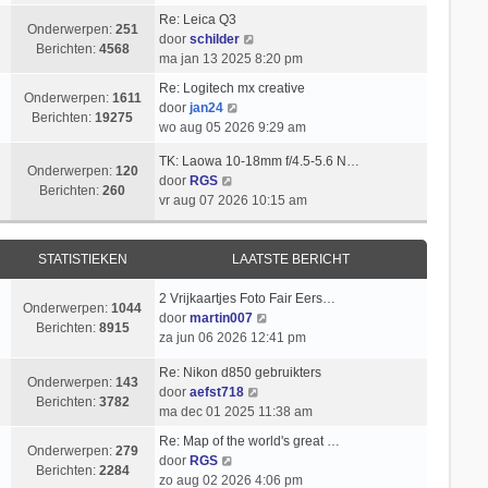
i
k
t
l
b
Re: Leica Q3
c
i
s
Onderwerpen:
251
a
B
e
door
schilder
h
j
t
Berichten:
4568
a
e
r
ma jan 13 2025 8:20 pm
t
k
e
t
k
i
l
b
Re: Logitech mx creative
s
i
c
Onderwerpen:
1611
B
a
e
door
jan24
t
j
h
Berichten:
19275
e
a
r
wo aug 05 2026 9:29 am
e
k
t
k
t
i
b
l
TK: Laowa 10-18mm f/4.5-5.6 N…
i
s
c
Onderwerpen:
120
e
a
B
door
RGS
j
t
h
Berichten:
260
r
a
e
vr aug 07 2026 10:15 am
k
e
t
i
t
k
l
b
c
s
i
a
e
h
t
j
STATISTIEKEN
LAATSTE BERICHT
a
r
t
e
k
t
i
b
l
2 Vrijkaartjes Foto Fair Eers…
s
c
Onderwerpen:
1044
e
a
B
door
martin007
t
h
Berichten:
8915
r
a
e
za jun 06 2026 12:41 pm
e
t
i
t
k
b
c
Re: Nikon d850 gebruikters
s
i
e
Onderwerpen:
143
h
B
door
aefst718
t
j
r
Berichten:
3782
t
e
ma dec 01 2025 11:38 am
e
k
i
k
b
l
c
Re: Map of the world's great …
i
Onderwerpen:
279
e
a
B
h
door
RGS
j
Berichten:
2284
r
a
e
t
zo aug 02 2026 4:06 pm