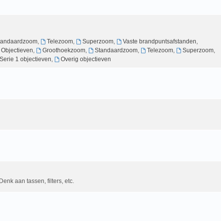
tandaardzoom
,
Telezoom
,
Superzoom
,
Vaste brandpuntsafstanden
,
g Objectieven
,
Groothoekzoom
,
Standaardzoom
,
Telezoom
,
Superzoom
,
Serie 1 objectieven
,
Overig objectieven
Denk aan tassen, filters, etc.