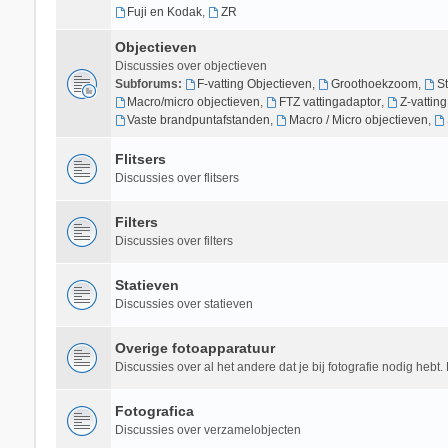
Fuji en Kodak
,
ZR
Objectieven
Discussies over objectieven
Subforums:
F-vatting Objectieven
,
Groothoekzoom
,
S
Macro/micro objectieven
,
FTZ vattingadaptor
,
Z-vattin
Vaste brandpuntafstanden
,
Macro / Micro objectieven
,
Flitsers
Discussies over flitsers
Filters
Discussies over filters
Statieven
Discussies over statieven
Overige fotoapparatuur
Discussies over al het andere dat je bij fotografie nodig hebt. 
Fotografica
Discussies over verzamelobjecten