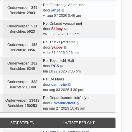
k
i
t
l
b
Re: Fietsrondje Amersfoort
i
c
s
Onderwerpen:
249
a
B
e
door
jan24
j
h
t
Berichten:
2903
a
e
r
vr aug 07 2026 8:46 am
k
t
e
t
k
i
l
b
Re: Onkruid vergaat niet
s
i
c
Onderwerpen:
521
B
a
e
door
Skippy
t
j
h
Berichten:
5923
e
a
r
za jul 25 2026 1:35 pm
e
k
t
k
t
i
b
l
Re: Trucks [verzamel]
i
s
c
Onderwerpen:
152
e
a
B
door
Skippy
j
t
h
Berichten:
3956
r
a
e
vr jul 31 2026 9:26 pm
k
e
t
i
t
k
l
b
Re: Tegenlicht, Bali
c
s
i
Onderwerpen:
202
B
a
e
door
RGS
h
t
j
Berichten:
6240
e
a
r
ma jul 27 2026 7:35 pm
t
e
k
k
t
i
b
l
Re: De Maas
i
s
c
Onderwerpen:
388
e
a
B
door
pimmetje
j
t
h
Berichten:
13340
r
a
e
ma aug 03 2026 4:30 pm
k
e
t
i
t
k
l
b
Re: Gepubliceerde foto's (ver…
c
s
i
Onderwerpen:
13419
a
e
B
door
EdvandeZilver
h
t
j
Berichten:
150253
a
r
e
ma mar 27 2023 10:43 am
t
e
k
t
i
k
b
l
s
c
i
e
a
STATISTIEKEN
LAATSTE BERICHT
t
h
j
r
a
e
t
k