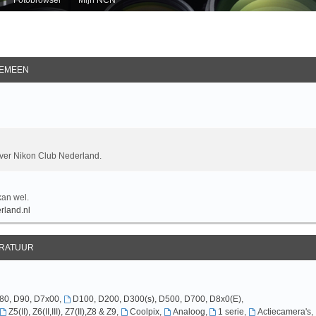
EMEEN
over Nikon Club Nederland.
kan wel.
rland.nl
RATUUR
D80, D90, D7x00
,
D100, D200, D300(s), D500, D700, D8x0(E)
,
Z5(II), Z6(II,III), Z7(II),Z8 & Z9
,
Coolpix
,
Analoog
,
1 serie
,
Actiecamera's
,