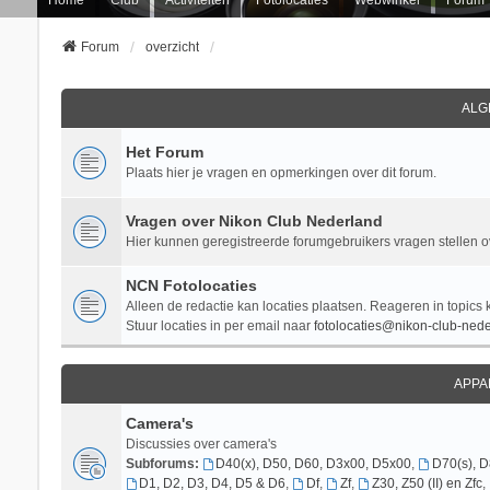
Forum
overzicht
ALG
Het Forum
Plaats hier je vragen en opmerkingen over dit forum.
Vragen over Nikon Club Nederland
Hier kunnen geregistreerde forumgebruikers vragen stellen 
NCN Fotolocaties
Alleen de redactie kan locaties plaatsen. Reageren in topics 
Stuur locaties in per email naar
fotolocaties@nikon-club-nede
APPA
Camera's
Discussies over camera's
Subforums:
D40(x), D50, D60, D3x00, D5x00
,
D70(s), 
D1, D2, D3, D4, D5 & D6
,
Df
,
Zf
,
Z30, Z50 (II) en Zfc
,