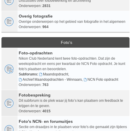
Discussies over fotobewerking en archivering
Onderwerpen:
2831
Overig fotografie
Overige onderwerpen op het gebied van fotografie in het algemeen
Onderwerpen:
964
Foto's
Foto-opdrachten
Nikon Club Nederland kent twee foto-opdrachten. Dat zijn de
weekopdracht en eens per kwartaal de NCN Foto opdracht. Je kunt
foto's plaatsen en beoordelen.
Subforums:
Maandopdracht
,
Archief Maandopdrachten - Winnaars
,
NCN Foto opdracht
Onderwerpen:
763
Fotobespreking
Dit subforum is de plek waar jij foto’s kan plaatsen om feedback te
krijgen én te geven.
Onderwerpen:
4015
Foto's NCN- en forumuitjes
Sectie om draadjes in te plaatsen voor foto's die gemaakt zijn tijdens