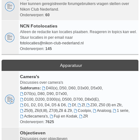
Hier kunnen geregistreerde forumgebruikers vragen stellen over
Nikon Club Nederland.
Onderwerpen:
60
NCN Fotolocaties
Alleen de redactie kan locaties plaatsen. Reageren in topics kan wel.
Stuur locaties in per email naar
fotolocaties@nikon-club-nederland.nl
Onderwerpen:
145
Apparatuur
Camera's
Discussies over camera's
Subforums:
D40(x), D50, D60, D3x00, D5x00
,
D70(s), D80, D90, D7x00
,
D100, D200, D300(s), D500, D700, D8x0(E)
,
D1, D2, D3, D4, D5 & D6
,
Df
,
Zf
,
Z30, Z50 (II) en Zfc
,
Z5(II), Z6(II,III), Z7(II),Z8 & Z9
,
Coolpix
,
Analoog
,
1 serie
,
Actiecamera's
,
Fuji en Kodak
,
ZR
Onderwerpen:
7625
Objectieven
Discussies over objectieven