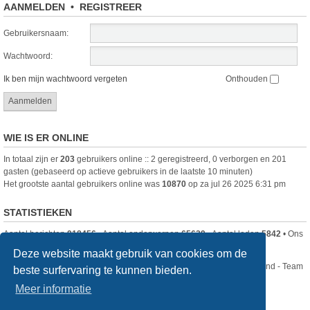
AANMELDEN
•
REGISTREER
Gebruikersnaam:
Wachtwoord:
Ik ben mijn wachtwoord vergeten
Onthouden
WIE IS ER ONLINE
In totaal zijn er
203
gebruikers online :: 2 geregistreerd, 0 verborgen en 201
gasten (gebaseerd op actieve gebruikers in de laatste 10 minuten)
Het grootste aantal gebruikers online was
10870
op za jul 26 2025 6:31 pm
STATISTIEKEN
Aantal berichten
918456
• Aantal onderwerpen
65629
• Aantal leden
5842
• Ons
nieuwste lid is
DjenghisCordy
Deze website maakt gebruik van cookies om de
Nikon Club Nederland - Team
beste surfervaring te kunnen bieden.
Forum
Contact
Meer informatie