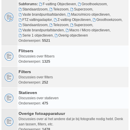
Subforums:
F-vatting Objectieven
,
Groothoekzoom
,
Standaardzoom
,
Telezoom
,
Superzoom
,
Vaste brandpuntsafstanden
,
Macro/micro objectieven
,
FTZ vattingadaptor
,
Z-vatting Objectieven
,
Groothoekzoom
,
Standaardzoom
,
Telezoom
,
Superzoom
,
Vaste brandpuntafstanden
,
Macro / Micro objectieven
,
Serie 1 objectieven
,
Overig objectieven
Onderwerpen:
5521
Flitsers
Discussies over flitsers
Onderwerpen:
1325
Filters
Discussies over filters
Onderwerpen:
252
Statieven
Discussies over statieven
Onderwerpen:
475
Overige fotoapparatuur
Discussies over al het andere dat je bij fotografie nodig hebt. Denk
aan tassen, filters, etc.
Onderwerpen:
1478