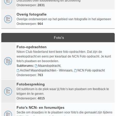
Discussies over fotobewerking en archivering
Onderwerpen:
2831
Overig fotografie
Overige onderwerpen op het gebied van fotografie in het algemeen
Onderwerpen:
964
Foto's
Foto-opdrachten
Nikon Club Nederland kent twee foto-opdrachten. Dat zijn de
weekopdracht en eens per kwartaal de NCN Foto opdracht. Je kunt
foto's plaatsen en beoordelen.
Subforums:
Maandopdracht
,
Archief Maandopdrachten - Winnaars
,
NCN Foto opdracht
Onderwerpen:
763
Fotobespreking
Dit subforum is de plek waar jij foto’s kan plaatsen om feedback te
krijgen én te geven.
Onderwerpen:
4015
Foto's NCN- en forumuitjes
Sectie om draadjes in te plaatsen voor foto's die gemaakt zijn tijdens