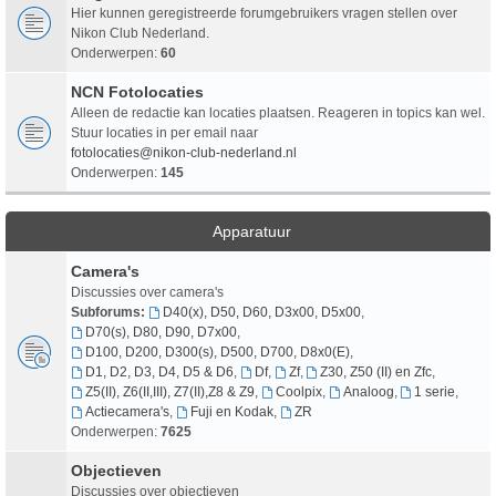
Hier kunnen geregistreerde forumgebruikers vragen stellen over
Nikon Club Nederland.
Onderwerpen:
60
NCN Fotolocaties
Alleen de redactie kan locaties plaatsen. Reageren in topics kan wel.
Stuur locaties in per email naar
fotolocaties@nikon-club-nederland.nl
Onderwerpen:
145
Apparatuur
Camera's
Discussies over camera's
Subforums:
D40(x), D50, D60, D3x00, D5x00
,
D70(s), D80, D90, D7x00
,
D100, D200, D300(s), D500, D700, D8x0(E)
,
D1, D2, D3, D4, D5 & D6
,
Df
,
Zf
,
Z30, Z50 (II) en Zfc
,
Z5(II), Z6(II,III), Z7(II),Z8 & Z9
,
Coolpix
,
Analoog
,
1 serie
,
Actiecamera's
,
Fuji en Kodak
,
ZR
Onderwerpen:
7625
Objectieven
Discussies over objectieven