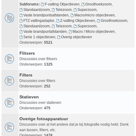
Subforums:
F-vatting Objectieven
,
Groothoekzoom
,
Standaardzoom
,
Telezoom
,
Superzoom
,
Vaste brandpuntsafstanden
,
Macro/micro objectieven
,
FTZ vattingadaptor
,
Z-vatting Objectieven
,
Groothoekzoom
,
Standaardzoom
,
Telezoom
,
Superzoom
,
Vaste brandpuntafstanden
,
Macro / Micro objectieven
,
Serie 1 objectieven
,
Overig objectieven
Onderwerpen:
5521
Flitsers
Discussies over flitsers
Onderwerpen:
1325
Filters
Discussies over filters
Onderwerpen:
252
Statieven
Discussies over statieven
Onderwerpen:
475
Overige fotoapparatuur
Discussies over al het andere dat je bij fotografie nodig hebt. Denk
aan tassen, filters, etc.
Onderwerpen:
1478