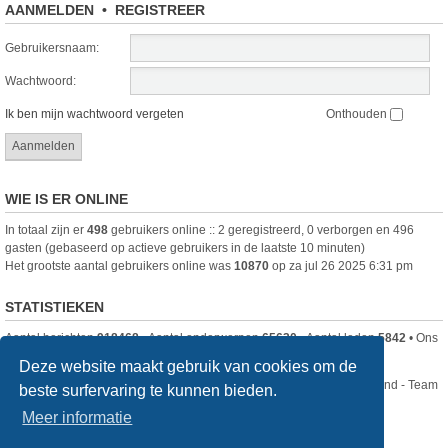
AANMELDEN
•
REGISTREER
Gebruikersnaam:
Wachtwoord:
Ik ben mijn wachtwoord vergeten
Onthouden
WIE IS ER ONLINE
In totaal zijn er
498
gebruikers online :: 2 geregistreerd, 0 verborgen en 496
gasten (gebaseerd op actieve gebruikers in de laatste 10 minuten)
Het grootste aantal gebruikers online was
10870
op za jul 26 2025 6:31 pm
STATISTIEKEN
Aantal berichten
918468
• Aantal onderwerpen
65630
• Aantal leden
5842
• Ons
nieuwste lid is
DjenghisCordy
Deze website maakt gebruik van cookies om de
Nikon Club Nederland - Team
beste surfervaring te kunnen bieden.
Forum
Contact
Meer informatie