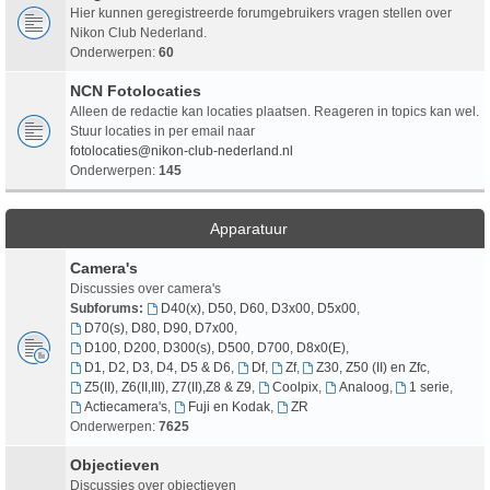
Hier kunnen geregistreerde forumgebruikers vragen stellen over
Nikon Club Nederland.
Onderwerpen:
60
NCN Fotolocaties
Alleen de redactie kan locaties plaatsen. Reageren in topics kan wel.
Stuur locaties in per email naar
fotolocaties@nikon-club-nederland.nl
Onderwerpen:
145
Apparatuur
Camera's
Discussies over camera's
Subforums:
D40(x), D50, D60, D3x00, D5x00
,
D70(s), D80, D90, D7x00
,
D100, D200, D300(s), D500, D700, D8x0(E)
,
D1, D2, D3, D4, D5 & D6
,
Df
,
Zf
,
Z30, Z50 (II) en Zfc
,
Z5(II), Z6(II,III), Z7(II),Z8 & Z9
,
Coolpix
,
Analoog
,
1 serie
,
Actiecamera's
,
Fuji en Kodak
,
ZR
Onderwerpen:
7625
Objectieven
Discussies over objectieven