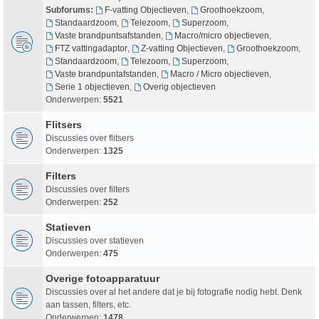
Subforums:
F-vatting Objectieven
,
Groothoekzoom
,
Standaardzoom
,
Telezoom
,
Superzoom
,
Vaste brandpuntsafstanden
,
Macro/micro objectieven
,
FTZ vattingadaptor
,
Z-vatting Objectieven
,
Groothoekzoom
,
Standaardzoom
,
Telezoom
,
Superzoom
,
Vaste brandpuntafstanden
,
Macro / Micro objectieven
,
Serie 1 objectieven
,
Overig objectieven
Onderwerpen:
5521
Flitsers
Discussies over flitsers
Onderwerpen:
1325
Filters
Discussies over filters
Onderwerpen:
252
Statieven
Discussies over statieven
Onderwerpen:
475
Overige fotoapparatuur
Discussies over al het andere dat je bij fotografie nodig hebt. Denk
aan tassen, filters, etc.
Onderwerpen:
1478