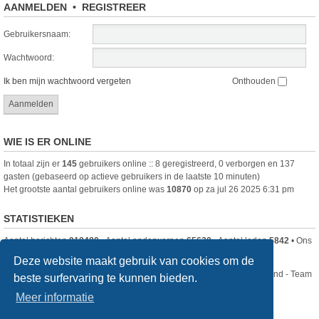
AANMELDEN
•
REGISTREER
Gebruikersnaam:
Wachtwoord:
Ik ben mijn wachtwoord vergeten
Onthouden
WIE IS ER ONLINE
In totaal zijn er
145
gebruikers online :: 8 geregistreerd, 0 verborgen en 137
gasten (gebaseerd op actieve gebruikers in de laatste 10 minuten)
Het grootste aantal gebruikers online was
10870
op za jul 26 2025 6:31 pm
STATISTIEKEN
Aantal berichten
918480
• Aantal onderwerpen
65630
• Aantal leden
5842
• Ons
nieuwste lid is
DjenghisCordy
Deze website maakt gebruik van cookies om de
Nikon Club Nederland - Team
beste surfervaring te kunnen bieden.
Forum
Contact
Meer informatie