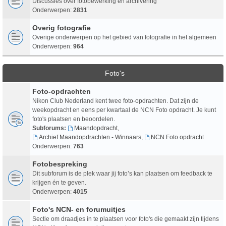
Discussies over fotobewerking en archivering
Onderwerpen:
2831
Overig fotografie
Overige onderwerpen op het gebied van fotografie in het algemeen
Onderwerpen:
964
Foto's
Foto-opdrachten
Nikon Club Nederland kent twee foto-opdrachten. Dat zijn de
weekopdracht en eens per kwartaal de NCN Foto opdracht. Je kunt
foto's plaatsen en beoordelen.
Subforums:
Maandopdracht
,
Archief Maandopdrachten - Winnaars
,
NCN Foto opdracht
Onderwerpen:
763
Fotobespreking
Dit subforum is de plek waar jij foto’s kan plaatsen om feedback te
krijgen én te geven.
Onderwerpen:
4015
Foto's NCN- en forumuitjes
Sectie om draadjes in te plaatsen voor foto's die gemaakt zijn tijdens