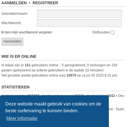
AANMELDEN
•
REGISTREER
Gebruikersnaam:
Wachtwoord:
Ik ben mijn wachtwoord vergeten
Onthouden
WIE IS ER ONLINE
In totaal zijn er
161
gebruikers online :: 5 geregistreerd, 0 verborgen en 156
gasten (gebaseerd op actieve gebruikers in de laatste 10 minuten)
Het grootste aantal gebruikers online was
10870
op za jul 26 2025 6:31 pm
STATISTIEKEN
Aantal berichten
918492
• Aantal onderwerpen
65631
• Aantal leden
5842
• Ons
nieuwste lid is
DjenghisCordy
Deze website maakt gebruik van cookies om de
Nikon Club Nederland - Team
beste surfervaring te kunnen bieden.
Forum
Contact
Meer informatie