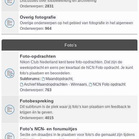
Discussies over fotobewerking en archivering
Onderwerpen:
2831
Overig fotografie
Overige onderwerpen op het gebied van fotografie in het algemeen
Onderwerpen:
964
Foto's
Foto-opdrachten
Nikon Club Nederland kent twee foto-opdrachten. Dat zijn de
weekopdracht en eens per kwartaal de NCN Foto opdracht. Je kunt
foto's plaatsen en beoordelen.
Subforums:
Maandopdracht
,
Archief Maandopdrachten - Winnaars
,
NCN Foto opdracht
Onderwerpen:
763
Fotobespreking
Dit subforum is de plek waar jij foto’s kan plaatsen om feedback te
krijgen én te geven.
Onderwerpen:
4015
Foto's NCN- en forumuitjes
Sectie om draadjes in te plaatsen voor foto's die gemaakt zijn tijdens