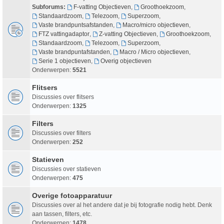
Subforums:
F-vatting Objectieven
,
Groothoekzoom
,
Standaardzoom
,
Telezoom
,
Superzoom
,
Vaste brandpuntsafstanden
,
Macro/micro objectieven
,
FTZ vattingadaptor
,
Z-vatting Objectieven
,
Groothoekzoom
,
Standaardzoom
,
Telezoom
,
Superzoom
,
Vaste brandpuntafstanden
,
Macro / Micro objectieven
,
Serie 1 objectieven
,
Overig objectieven
Onderwerpen:
5521
Flitsers
Discussies over flitsers
Onderwerpen:
1325
Filters
Discussies over filters
Onderwerpen:
252
Statieven
Discussies over statieven
Onderwerpen:
475
Overige fotoapparatuur
Discussies over al het andere dat je bij fotografie nodig hebt. Denk
aan tassen, filters, etc.
Onderwerpen:
1478