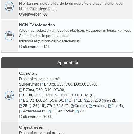
Hier kunnen geregistreerde forumgebruikers vragen stellen over
Nikon Club Nederland.
Onderwerpen:
60
NCN Fotolocaties
Alleen de redactie kan locaties plaatsen. Reageren in topics kan wel.
Stuur locaties in per email naar
fotolocaties@nikon-club-nederland.nl
Onderwerpen:
145
Apparatuur
Camera's
Discussies over camera's
Subforums:
D40(x), D50, D60, D3x00, D5x00
,
D70(s), D80, D90, D7x00
,
D100, D200, D300(s), D500, D700, D8x0(E)
,
D1, D2, D3, D4, D5 & D6
,
Df
,
Zf
,
Z30, Z50 (II) en Zfc
,
Z5(II), Z6(II,III), Z7(II),Z8 & Z9
,
Coolpix
,
Analoog
,
1 serie
,
Actiecamera's
,
Fuji en Kodak
,
ZR
Onderwerpen:
7625
Objectieven
Discussies over objectieven