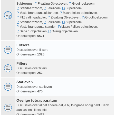
Subforums:
F-vatting Objectieven
,
Groothoekzoom
,
Standaardzoom
,
Telezoom
,
Superzoom
,
Vaste brandpuntsafstanden
,
Macro/micro objectieven
,
FTZ vattingadaptor
,
Z-vatting Objectieven
,
Groothoekzoom
,
Standaardzoom
,
Telezoom
,
Superzoom
,
Vaste brandpuntafstanden
,
Macro / Micro objectieven
,
Serie 1 objectieven
,
Overig objectieven
Onderwerpen:
5521
Flitsers
Discussies over flitsers
Onderwerpen:
1325
Filters
Discussies over filters
Onderwerpen:
252
Statieven
Discussies over statieven
Onderwerpen:
475
Overige fotoapparatuur
Discussies over al het andere dat je bij fotografie nodig hebt. Denk
aan tassen, filters, etc.
Onderwerpen:
1478