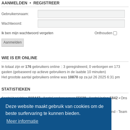
AANMELDEN
•
REGISTREER
Gebruikersnaam:
Wachtwoord:
Ik ben mijn wachtwoord vergeten
Onthouden
WIE IS ER ONLINE
In totaal zijn er
176
gebruikers online :: 3 geregistreerd, 0 verborgen en 173
gasten (gebaseerd op actieve gebruikers in de laatste 10 minuten)
Het grootste aantal gebruikers online was
10870
op za jul 26 2025 6:31 pm
STATISTIEKEN
Aantal berichten
918447
• Aantal onderwerpen
65628
• Aantal leden
5842
• Ons
nieuwste lid is
DjenghisCordy
Deze website maakt gebruik van cookies om de
Nikon Club Nederland - Team
beste surfervaring te kunnen bieden.
Forum
Contact
Meer informatie