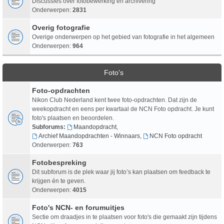
Discussies over fotobewerking en archivering
Onderwerpen:
2831
Overig fotografie
Overige onderwerpen op het gebied van fotografie in het algemeen
Onderwerpen:
964
Foto's
Foto-opdrachten
Nikon Club Nederland kent twee foto-opdrachten. Dat zijn de
weekopdracht en eens per kwartaal de NCN Foto opdracht. Je kunt
foto's plaatsen en beoordelen.
Subforums:
Maandopdracht
,
Archief Maandopdrachten - Winnaars
,
NCN Foto opdracht
Onderwerpen:
763
Fotobespreking
Dit subforum is de plek waar jij foto’s kan plaatsen om feedback te
krijgen én te geven.
Onderwerpen:
4015
Foto's NCN- en forumuitjes
Sectie om draadjes in te plaatsen voor foto's die gemaakt zijn tijdens