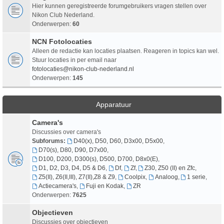
Hier kunnen geregistreerde forumgebruikers vragen stellen over
Nikon Club Nederland.
Onderwerpen:
60
NCN Fotolocaties
Alleen de redactie kan locaties plaatsen. Reageren in topics kan wel.
Stuur locaties in per email naar
fotolocaties@nikon-club-nederland.nl
Onderwerpen:
145
Apparatuur
Camera's
Discussies over camera's
Subforums:
D40(x), D50, D60, D3x00, D5x00
,
D70(s), D80, D90, D7x00
,
D100, D200, D300(s), D500, D700, D8x0(E)
,
D1, D2, D3, D4, D5 & D6
,
Df
,
Zf
,
Z30, Z50 (II) en Zfc
,
Z5(II), Z6(II,III), Z7(II),Z8 & Z9
,
Coolpix
,
Analoog
,
1 serie
,
Actiecamera's
,
Fuji en Kodak
,
ZR
Onderwerpen:
7625
Objectieven
Discussies over objectieven