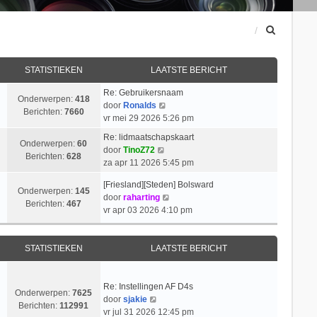
Z
o
e
k
STATISTIEKEN
LAATSTE BERICHT
Re: Gebruikersnaam
Onderwerpen:
418
B
door
Ronalds
Berichten:
7660
e
vr mei 29 2026 5:26 pm
k
Re: lidmaatschapskaart
i
Onderwerpen:
60
B
door
TinoZ72
j
Berichten:
628
e
za apr 11 2026 5:45 pm
k
k
l
[Friesland][Steden] Bolsward
i
Onderwerpen:
145
a
B
door
raharting
j
Berichten:
467
a
e
vr apr 03 2026 4:10 pm
k
t
k
l
s
i
a
t
j
STATISTIEKEN
LAATSTE BERICHT
a
e
k
t
b
l
s
e
a
Re: Instellingen AF D4s
t
Onderwerpen:
7625
r
B
a
door
sjakie
e
Berichten:
112991
i
e
t
vr jul 31 2026 12:45 pm
b