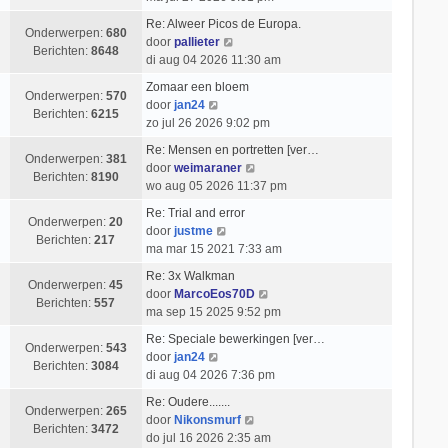
e
k
t
i
k
t
b
l
Re: Alweer Picos de Europa.
c
i
s
Onderwerpen:
680
e
a
B
door
pallieter
h
j
t
Berichten:
8648
r
a
e
di aug 04 2026 11:30 am
t
k
e
i
t
k
l
b
Zomaar een bloem
c
s
i
Onderwerpen:
570
B
a
e
door
jan24
h
t
j
Berichten:
6215
e
a
r
zo jul 26 2026 9:02 pm
t
e
k
k
t
i
b
l
Re: Mensen en portretten [ver…
i
s
c
Onderwerpen:
381
e
a
B
door
weimaraner
j
t
h
Berichten:
8190
r
a
e
wo aug 05 2026 11:37 pm
k
e
t
i
t
k
l
b
Re: Trial and error
c
s
i
Onderwerpen:
20
a
B
e
door
justme
h
t
j
Berichten:
217
a
e
r
ma mar 15 2021 7:33 am
t
e
k
t
k
i
b
l
Re: 3x Walkman
s
i
c
Onderwerpen:
45
e
a
B
door
MarcoEos70D
t
j
h
Berichten:
557
r
a
e
ma sep 15 2025 9:52 pm
e
k
t
i
t
k
b
l
Re: Speciale bewerkingen [ver…
c
s
i
Onderwerpen:
543
e
B
a
door
jan24
h
t
j
Berichten:
3084
r
e
a
di aug 04 2026 7:36 pm
t
e
k
i
k
t
b
l
Re: Oudere.......
c
i
s
Onderwerpen:
265
B
e
a
door
Nikonsmurf
h
j
t
Berichten:
3472
e
r
a
do jul 16 2026 2:35 am
t
k
e