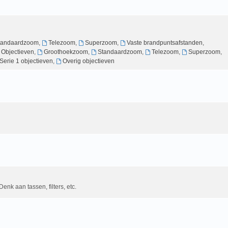
tandaardzoom
,
Telezoom
,
Superzoom
,
Vaste brandpuntsafstanden
,
g Objectieven
,
Groothoekzoom
,
Standaardzoom
,
Telezoom
,
Superzoom
,
Serie 1 objectieven
,
Overig objectieven
Denk aan tassen, filters, etc.