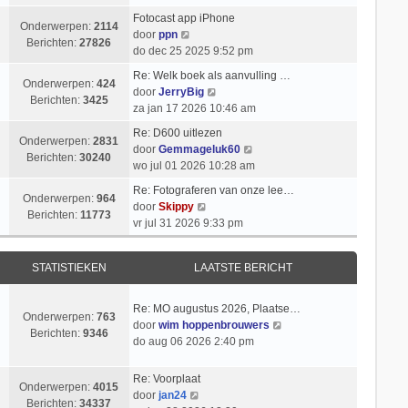
k
i
t
k
l
Fotocast app iPhone
c
s
i
Onderwerpen:
2114
B
a
door
ppn
h
t
j
Berichten:
27826
e
a
do dec 25 2025 9:52 pm
t
e
k
k
t
b
l
Re: Welk boek als aanvulling …
i
s
Onderwerpen:
424
e
a
B
door
JerryBig
j
t
Berichten:
3425
r
a
e
za jan 17 2026 10:46 am
k
e
i
t
k
l
b
Re: D600 uitlezen
c
s
i
Onderwerpen:
2831
a
e
B
door
Gemmageluk60
h
t
j
Berichten:
30240
a
r
e
wo jul 01 2026 10:28 am
t
e
k
t
i
k
b
l
Re: Fotograferen van onze lee…
s
c
i
Onderwerpen:
964
e
B
a
door
Skippy
t
h
j
Berichten:
11773
r
e
a
vr jul 31 2026 9:33 pm
e
t
k
i
k
t
b
l
c
i
s
e
a
STATISTIEKEN
LAATSTE BERICHT
h
j
t
r
a
t
k
e
i
t
l
b
Re: MO augustus 2026, Plaatse…
c
s
Onderwerpen:
763
a
e
B
door
wim hoppenbrouwers
h
t
Berichten:
9346
a
r
e
do aug 06 2026 2:40 pm
t
e
t
i
k
b
s
c
i
e
Re: Voorplaat
t
h
Onderwerpen:
4015
j
B
r
door
jan24
e
t
Berichten:
34337
k