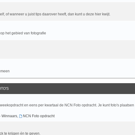
f, of wanneer u juist tips daarover heeft, dan kunt u deze hier kwijt.
op het gebied van fotografie
gemeen
OTO'S
 weekopdracht en eens per kwartaal de NCN Foto opdracht. Je kunt foto's plaatsen
- Winnaars
,
NCN Foto opdracht
ck te krijgen én te geven.