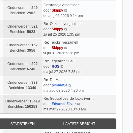
k
i
t
l
b
Fietsrondje Amersfoort
i
c
s
Onderwerpen:
249
a
e
B
door
Skippy
j
h
t
Berichten:
2902
a
r
e
do aug 06 2026 9:14 pm
k
t
e
t
i
k
l
b
Re: Onkruid vergaat niet
s
c
i
Onderwerpen:
521
B
a
e
door
Skippy
t
h
j
Berichten:
5923
e
a
r
za jul 25 2026 1:35 pm
e
t
k
k
t
i
b
l
Re: Trucks [verzamel]
i
s
c
Onderwerpen:
152
e
a
B
door
Skippy
j
t
h
Berichten:
3956
r
a
e
vr jul 31 2026 9:26 pm
k
e
t
i
t
k
l
b
Re: Tegenlicht, Bali
c
s
i
Onderwerpen:
202
B
a
e
door
RGS
h
t
j
Berichten:
6240
e
a
r
ma jul 27 2026 7:35 pm
t
e
k
k
t
i
b
l
Re: De Maas
i
s
c
Onderwerpen:
388
e
a
B
door
pimmetje
j
t
h
Berichten:
13340
r
a
e
ma aug 03 2026 4:30 pm
k
e
t
i
t
k
l
b
Re: Gepubliceerde foto's (ver…
c
s
i
Onderwerpen:
13419
a
e
B
door
EdvandeZilver
h
t
j
Berichten:
150253
a
r
e
ma mar 27 2023 10:43 am
t
e
k
t
i
k
b
l
s
c
i
e
a
STATISTIEKEN
LAATSTE BERICHT
t
h
j
r
a
e
t
k