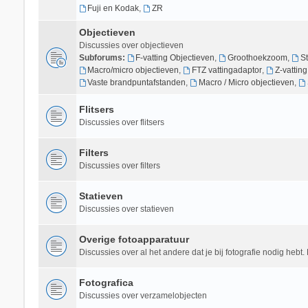
Fuji en Kodak
,
ZR
Objectieven
Discussies over objectieven
Subforums:
F-vatting Objectieven
,
Groothoekzoom
,
S
Macro/micro objectieven
,
FTZ vattingadaptor
,
Z-vattin
Vaste brandpuntafstanden
,
Macro / Micro objectieven
,
Flitsers
Discussies over flitsers
Filters
Discussies over filters
Statieven
Discussies over statieven
Overige fotoapparatuur
Discussies over al het andere dat je bij fotografie nodig hebt. 
Fotografica
Discussies over verzamelobjecten