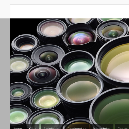
Home
Club
Activiteiten
Fotolocaties
Webwinkel
Forum