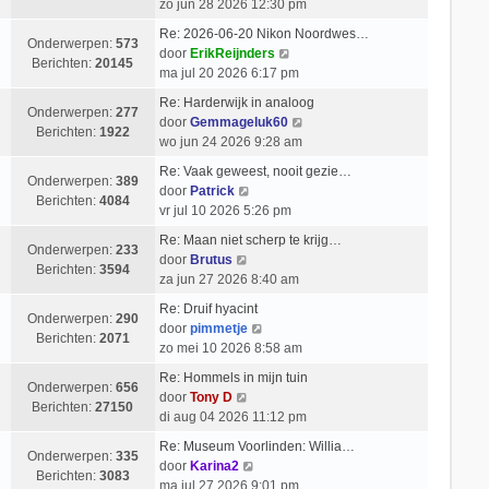
e
i
zo jun 28 2026 12:30 pm
b
l
k
c
e
Re: 2026-06-20 Nikon Noordwes…
a
i
h
Onderwerpen:
573
r
B
door
ErikReijnders
a
j
t
Berichten:
20145
i
e
ma jul 20 2026 6:17 pm
t
k
c
k
s
l
Re: Harderwijk in analoog
h
i
Onderwerpen:
277
t
a
B
door
Gemmageluk60
t
j
Berichten:
1922
e
a
e
wo jun 24 2026 9:28 am
k
b
t
k
l
Re: Vaak geweest, nooit gezie…
e
s
i
Onderwerpen:
389
B
a
door
Patrick
r
t
j
Berichten:
4084
e
a
vr jul 10 2026 5:26 pm
i
e
k
k
t
c
b
l
Re: Maan niet scherp te krijg…
i
s
Onderwerpen:
233
h
e
B
a
door
Brutus
j
t
Berichten:
3594
t
r
e
a
za jun 27 2026 8:40 am
k
e
i
k
t
l
b
Re: Druif hyacint
c
i
s
Onderwerpen:
290
a
B
e
door
pimmetje
h
j
t
Berichten:
2071
a
e
r
zo mei 10 2026 8:58 am
t
k
e
t
k
i
l
b
Re: Hommels in mijn tuin
s
i
c
Onderwerpen:
656
a
B
e
door
Tony D
t
j
h
Berichten:
27150
a
e
r
di aug 04 2026 11:12 pm
e
k
t
t
k
i
b
l
Re: Museum Voorlinden: Willia…
s
i
c
Onderwerpen:
335
e
B
a
door
Karina2
t
j
h
Berichten:
3083
r
e
a
ma jul 27 2026 9:01 pm