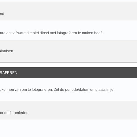
erd
e en software die niet direct met fotograferen te maken heeft.
plaatsen.
RAFEREN
kunnen zijn om te fotograferen. Zet de periode/datum en plaats in je
oor de forumleden.