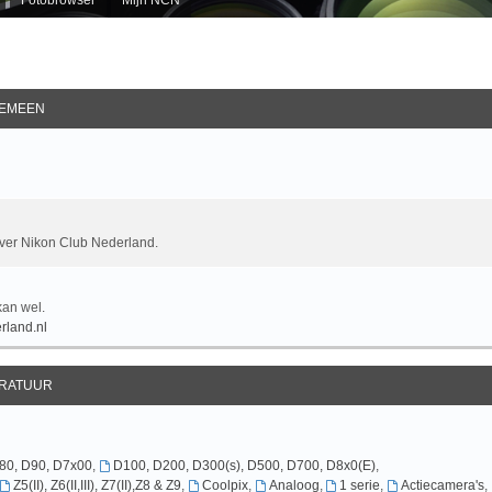
EMEEN
over Nikon Club Nederland.
kan wel.
rland.nl
RATUUR
D80, D90, D7x00
,
D100, D200, D300(s), D500, D700, D8x0(E)
,
Z5(II), Z6(II,III), Z7(II),Z8 & Z9
,
Coolpix
,
Analoog
,
1 serie
,
Actiecamera's
,