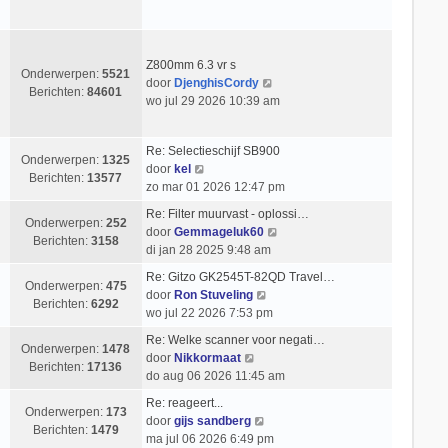
c
k
s
e
h
i
t
r
t
j
e
i
k
b
Z800mm 6.3 vr s
c
Onderwerpen:
5521
l
e
B
door
DjenghisCordy
h
Berichten:
84601
a
r
e
wo jul 29 2026 10:39 am
t
a
i
k
t
c
i
Re: Selectieschijf SB900
s
h
j
Onderwerpen:
1325
B
door
kel
t
t
k
Berichten:
13577
e
zo mar 01 2026 12:47 pm
e
l
k
b
a
Re: Filter muurvast - oplossi…
i
Onderwerpen:
252
e
a
B
door
Gemmageluk60
j
Berichten:
3158
r
t
e
di jan 28 2025 9:48 am
k
i
s
k
l
Re: Gitzo GK2545T-82QD Travel…
c
t
i
Onderwerpen:
475
a
B
door
Ron Stuveling
h
e
j
Berichten:
6292
a
e
wo jul 22 2026 7:53 pm
t
b
k
t
k
e
l
Re: Welke scanner voor negati…
s
i
Onderwerpen:
1478
r
B
a
door
Nikkormaat
t
j
Berichten:
17136
i
e
a
do aug 06 2026 11:45 am
e
k
c
k
t
b
l
Re: reageert...
h
i
s
Onderwerpen:
173
e
B
a
door
gijs sandberg
t
j
t
Berichten:
1479
r
e
a
ma jul 06 2026 6:49 pm
k
e