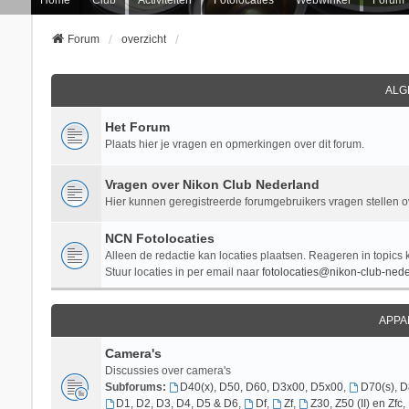
Forum
overzicht
ALG
Het Forum
Plaats hier je vragen en opmerkingen over dit forum.
Vragen over Nikon Club Nederland
Hier kunnen geregistreerde forumgebruikers vragen stellen 
NCN Fotolocaties
Alleen de redactie kan locaties plaatsen. Reageren in topics 
Stuur locaties in per email naar
fotolocaties@nikon-club-nede
APPA
Camera's
Discussies over camera's
Subforums:
D40(x), D50, D60, D3x00, D5x00
,
D70(s), 
D1, D2, D3, D4, D5 & D6
,
Df
,
Zf
,
Z30, Z50 (II) en Zfc
,