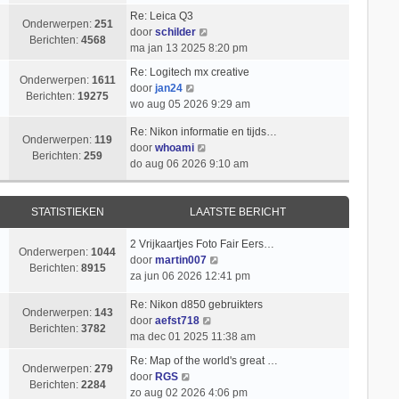
i
k
t
l
b
Re: Leica Q3
c
i
s
Onderwerpen:
251
B
a
e
door
schilder
h
j
t
Berichten:
4568
e
a
r
ma jan 13 2025 8:20 pm
t
k
e
k
t
i
l
b
Re: Logitech mx creative
i
s
c
Onderwerpen:
1611
B
a
e
door
jan24
j
t
h
Berichten:
19275
e
a
r
wo aug 05 2026 9:29 am
k
e
t
k
t
i
l
b
Re: Nikon informatie en tijds…
i
s
c
Onderwerpen:
119
a
e
B
door
whoami
j
t
h
Berichten:
259
a
r
e
do aug 06 2026 9:10 am
k
e
t
t
i
k
l
b
s
c
i
a
e
t
h
j
STATISTIEKEN
LAATSTE BERICHT
a
r
e
t
k
t
i
b
l
2 Vrijkaartjes Foto Fair Eers…
s
c
Onderwerpen:
1044
e
a
B
door
martin007
t
h
Berichten:
8915
r
a
e
za jun 06 2026 12:41 pm
e
t
i
t
k
b
c
Re: Nikon d850 gebruikters
s
i
e
Onderwerpen:
143
h
B
door
aefst718
t
j
r
Berichten:
3782
t
e
ma dec 01 2025 11:38 am
e
k
i
k
b
l
c
Re: Map of the world's great …
i
Onderwerpen:
279
e
a
B
h
door
RGS
j
Berichten:
2284
r
a
e
t
zo aug 02 2026 4:06 pm