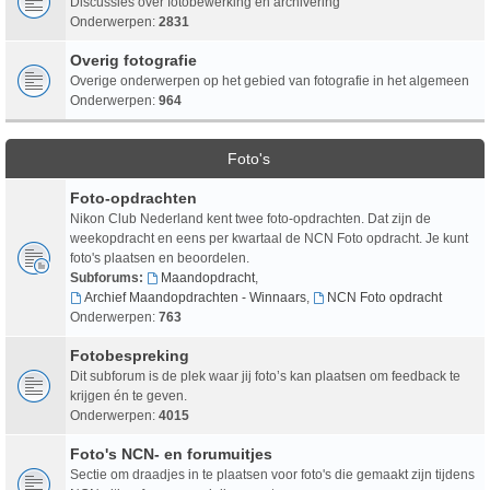
Discussies over fotobewerking en archivering
Onderwerpen:
2831
Overig fotografie
Overige onderwerpen op het gebied van fotografie in het algemeen
Onderwerpen:
964
Foto's
Foto-opdrachten
Nikon Club Nederland kent twee foto-opdrachten. Dat zijn de
weekopdracht en eens per kwartaal de NCN Foto opdracht. Je kunt
foto's plaatsen en beoordelen.
Subforums:
Maandopdracht
,
Archief Maandopdrachten - Winnaars
,
NCN Foto opdracht
Onderwerpen:
763
Fotobespreking
Dit subforum is de plek waar jij foto’s kan plaatsen om feedback te
krijgen én te geven.
Onderwerpen:
4015
Foto's NCN- en forumuitjes
Sectie om draadjes in te plaatsen voor foto's die gemaakt zijn tijdens