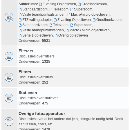
Subforums:
F-vatting Objectieven
,
Groothoekzoom
,
Standaardzoom
,
Telezoom
,
Superzoom
,
Vaste brandpuntsafstanden
,
Macro/micro objectieven
,
FTZ vattingadaptor
,
Z-vatting Objectieven
,
Groothoekzoom
,
Standaardzoom
,
Telezoom
,
Superzoom
,
Vaste brandpuntafstanden
,
Macro / Micro objectieven
,
Serie 1 objectieven
,
Overig objectieven
Onderwerpen:
5521
Flitsers
Discussies over flitsers
Onderwerpen:
1325
Filters
Discussies over filters
Onderwerpen:
252
Statieven
Discussies over statieven
Onderwerpen:
475
Overige fotoapparatuur
Discussies over al het andere dat je bij fotografie nodig hebt. Denk
aan tassen, filters, etc.
Onderwerpen:
1478