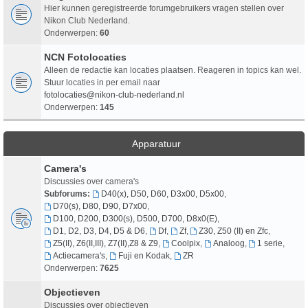
Hier kunnen geregistreerde forumgebruikers vragen stellen over
Nikon Club Nederland.
Onderwerpen:
60
NCN Fotolocaties
Alleen de redactie kan locaties plaatsen. Reageren in topics kan wel.
Stuur locaties in per email naar
fotolocaties@nikon-club-nederland.nl
Onderwerpen:
145
Apparatuur
Camera's
Discussies over camera's
Subforums:
D40(x), D50, D60, D3x00, D5x00
,
D70(s), D80, D90, D7x00
,
D100, D200, D300(s), D500, D700, D8x0(E)
,
D1, D2, D3, D4, D5 & D6
,
Df
,
Zf
,
Z30, Z50 (II) en Zfc
,
Z5(II), Z6(II,III), Z7(II),Z8 & Z9
,
Coolpix
,
Analoog
,
1 serie
,
Actiecamera's
,
Fuji en Kodak
,
ZR
Onderwerpen:
7625
Objectieven
Discussies over objectieven