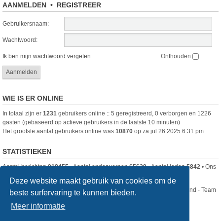
AANMELDEN
•
REGISTREER
Gebruikersnaam:
Wachtwoord:
Ik ben mijn wachtwoord vergeten
Onthouden
WIE IS ER ONLINE
In totaal zijn er
1231
gebruikers online :: 5 geregistreerd, 0 verborgen en 1226
gasten (gebaseerd op actieve gebruikers in de laatste 10 minuten)
Het grootste aantal gebruikers online was
10870
op za jul 26 2025 6:31 pm
STATISTIEKEN
Aantal berichten
918455
• Aantal onderwerpen
65629
• Aantal leden
5842
• Ons
nieuwste lid is
DjenghisCordy
Deze website maakt gebruik van cookies om de
Nikon Club Nederland - Team
beste surfervaring te kunnen bieden.
Forum
Contact
Meer informatie