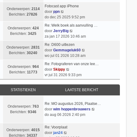
k
i
t
k
l
Fotocast app iPhone
c
s
i
Onderwerpen:
2114
B
a
door
ppn
h
t
j
Berichten:
27826
e
a
do dec 25 2025 9:52 pm
t
e
k
k
t
b
l
Re: Welk boek als aanvulling …
i
s
Onderwerpen:
424
e
a
B
door
JerryBig
j
t
Berichten:
3425
r
a
e
za jan 17 2026 10:46 am
k
e
i
t
k
l
b
Re: D600 uitlezen
c
s
i
Onderwerpen:
2831
a
e
B
door
Gemmageluk60
h
t
j
Berichten:
30240
a
r
e
wo jul 01 2026 10:28 am
t
e
k
t
i
k
b
l
Re: Fotograferen van onze lee…
s
c
i
Onderwerpen:
964
e
B
a
door
Skippy
t
h
j
Berichten:
11773
r
e
a
vr jul 31 2026 9:33 pm
e
t
k
i
k
t
b
l
c
i
s
e
a
STATISTIEKEN
LAATSTE BERICHT
h
j
t
r
a
t
k
e
i
t
l
b
Re: MO augustus 2026, Plaatse…
c
s
Onderwerpen:
763
a
e
B
door
wim hoppenbrouwers
h
t
Berichten:
9346
a
r
e
do aug 06 2026 2:40 pm
t
e
t
i
k
b
s
c
i
e
Re: Voorplaat
t
h
Onderwerpen:
4015
j
B
r
door
jan24
e
t
Berichten:
34337
k