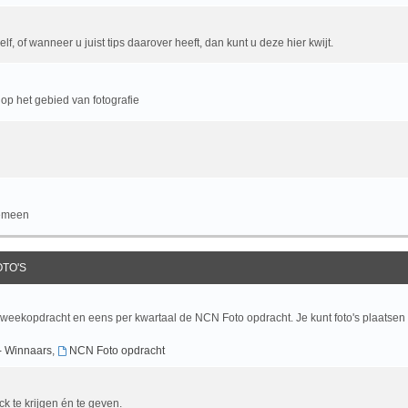
f, of wanneer u juist tips daarover heeft, dan kunt u deze hier kwijt.
op het gebied van fotografie
gemeen
OTO'S
 weekopdracht en eens per kwartaal de NCN Foto opdracht. Je kunt foto's plaatsen
- Winnaars
,
NCN Foto opdracht
ck te krijgen én te geven.