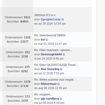
c
k
s
e
h
i
t
r
t
j
e
i
k
b
Z800mm 6.3 vr s
c
Onderwerpen:
5521
l
e
B
door
DjenghisCordy
h
Berichten:
84601
a
r
e
wo jul 29 2026 10:39 am
t
a
i
k
t
c
i
Re: Selectieschijf SB900
s
h
j
Onderwerpen:
1325
B
door
kel
t
t
k
Berichten:
13577
e
zo mar 01 2026 12:47 pm
e
l
k
b
a
Re: Filter muurvast - oplossi…
i
Onderwerpen:
252
e
a
B
door
Gemmageluk60
j
Berichten:
3158
r
t
e
di jan 28 2025 9:48 am
k
i
s
k
l
Re: Gitzo GK2545T-82QD Travel…
c
t
i
Onderwerpen:
475
a
B
door
Ron Stuveling
h
e
j
Berichten:
6292
a
e
wo jul 22 2026 7:53 pm
t
b
k
t
k
e
l
Re: Welke scanner voor negati…
s
i
Onderwerpen:
1478
r
B
a
door
Nikkormaat
t
j
Berichten:
17136
i
e
a
do aug 06 2026 11:45 am
e
k
c
k
t
b
l
Re: reageert...
h
i
s
Onderwerpen:
173
e
B
a
door
gijs sandberg
t
j
t
Berichten:
1479
r
e
a
ma jul 06 2026 6:49 pm
k
e