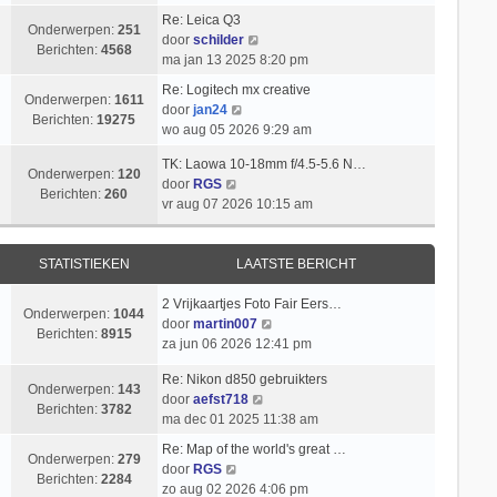
i
k
t
l
b
Re: Leica Q3
c
i
s
Onderwerpen:
251
B
a
e
door
schilder
h
j
t
Berichten:
4568
e
a
r
ma jan 13 2025 8:20 pm
t
k
e
k
t
i
l
b
Re: Logitech mx creative
i
s
c
Onderwerpen:
1611
B
a
e
door
jan24
j
t
h
Berichten:
19275
e
a
r
wo aug 05 2026 9:29 am
k
e
t
k
t
i
l
b
TK: Laowa 10-18mm f/4.5-5.6 N…
i
s
c
Onderwerpen:
120
a
e
B
door
RGS
j
t
h
Berichten:
260
a
r
e
vr aug 07 2026 10:15 am
k
e
t
t
i
k
l
b
s
c
i
a
e
t
h
j
STATISTIEKEN
LAATSTE BERICHT
a
r
e
t
k
t
i
b
l
2 Vrijkaartjes Foto Fair Eers…
s
c
Onderwerpen:
1044
e
a
B
door
martin007
t
h
Berichten:
8915
r
a
e
za jun 06 2026 12:41 pm
e
t
i
t
k
b
c
Re: Nikon d850 gebruikters
s
i
e
Onderwerpen:
143
h
B
door
aefst718
t
j
r
Berichten:
3782
t
e
ma dec 01 2025 11:38 am
e
k
i
k
b
l
c
Re: Map of the world's great …
i
Onderwerpen:
279
e
a
B
h
door
RGS
j
Berichten:
2284
r
a
e
t
zo aug 02 2026 4:06 pm