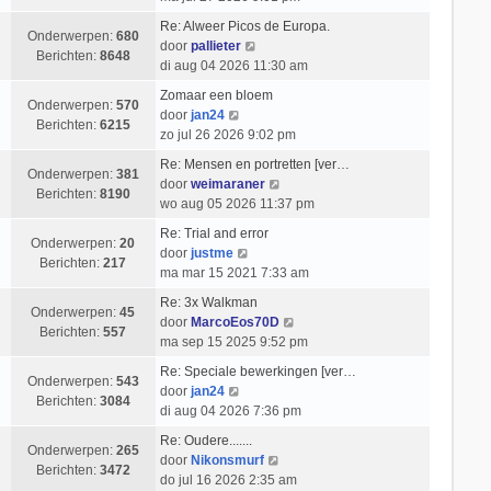
e
k
t
i
k
t
b
l
Re: Alweer Picos de Europa.
c
i
s
Onderwerpen:
680
e
a
B
door
pallieter
h
j
t
Berichten:
8648
r
a
e
di aug 04 2026 11:30 am
t
k
e
i
t
k
l
b
Zomaar een bloem
c
s
i
Onderwerpen:
570
B
a
e
door
jan24
h
t
j
Berichten:
6215
e
a
r
zo jul 26 2026 9:02 pm
t
e
k
k
t
i
b
l
Re: Mensen en portretten [ver…
i
s
c
Onderwerpen:
381
e
a
B
door
weimaraner
j
t
h
Berichten:
8190
r
a
e
wo aug 05 2026 11:37 pm
k
e
t
i
t
k
l
b
Re: Trial and error
c
s
i
Onderwerpen:
20
a
B
e
door
justme
h
t
j
Berichten:
217
a
e
r
ma mar 15 2021 7:33 am
t
e
k
t
k
i
b
l
Re: 3x Walkman
s
i
c
Onderwerpen:
45
e
a
B
door
MarcoEos70D
t
j
h
Berichten:
557
r
a
e
ma sep 15 2025 9:52 pm
e
k
t
i
t
k
b
l
Re: Speciale bewerkingen [ver…
c
s
i
Onderwerpen:
543
e
B
a
door
jan24
h
t
j
Berichten:
3084
r
e
a
di aug 04 2026 7:36 pm
t
e
k
i
k
t
b
l
Re: Oudere.......
c
i
s
Onderwerpen:
265
B
e
a
door
Nikonsmurf
h
j
t
Berichten:
3472
e
r
a
do jul 16 2026 2:35 am
t
k
e