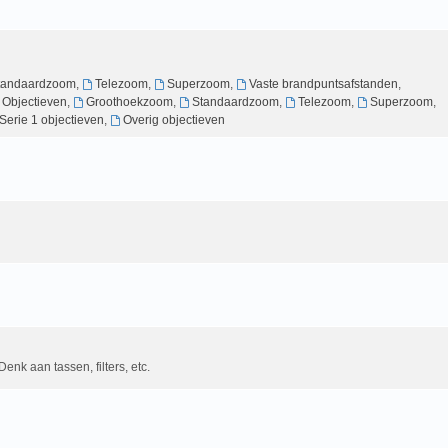
tandaardzoom
,
Telezoom
,
Superzoom
,
Vaste brandpuntsafstanden
,
g Objectieven
,
Groothoekzoom
,
Standaardzoom
,
Telezoom
,
Superzoom
,
Serie 1 objectieven
,
Overig objectieven
Denk aan tassen, filters, etc.