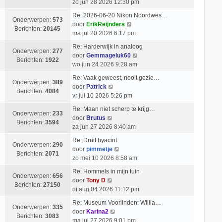
e
i
zo jun 28 2026 12:30 pm
b
l
k
c
e
Re: 2026-06-20 Nikon Noordwes…
a
i
h
Onderwerpen:
573
r
B
door
ErikReijnders
a
j
t
Berichten:
20145
i
e
ma jul 20 2026 6:17 pm
t
k
c
k
s
l
Re: Harderwijk in analoog
h
i
Onderwerpen:
277
t
a
B
door
Gemmageluk60
t
j
Berichten:
1922
e
a
e
wo jun 24 2026 9:28 am
k
b
t
k
l
Re: Vaak geweest, nooit gezie…
e
s
i
Onderwerpen:
389
B
a
door
Patrick
r
t
j
Berichten:
4084
e
a
vr jul 10 2026 5:26 pm
i
e
k
k
t
c
b
l
Re: Maan niet scherp te krijg…
i
s
Onderwerpen:
233
h
e
B
a
door
Brutus
j
t
Berichten:
3594
t
r
e
a
za jun 27 2026 8:40 am
k
e
i
k
t
l
b
Re: Druif hyacint
c
i
s
Onderwerpen:
290
a
B
e
door
pimmetje
h
j
t
Berichten:
2071
a
e
r
zo mei 10 2026 8:58 am
t
k
e
t
k
i
l
b
Re: Hommels in mijn tuin
s
i
c
Onderwerpen:
656
a
B
e
door
Tony D
t
j
h
Berichten:
27150
a
e
r
di aug 04 2026 11:12 pm
e
k
t
t
k
i
b
l
Re: Museum Voorlinden: Willia…
s
i
c
Onderwerpen:
335
e
B
a
door
Karina2
t
j
h
Berichten:
3083
r
e
a
ma jul 27 2026 9:01 pm