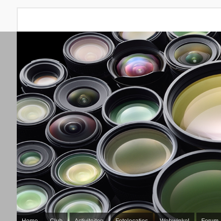
Home
Club
Activiteiten
Fotolocaties
Webwinkel
Forum