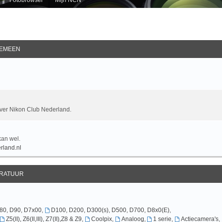
EMEEN
over Nikon Club Nederland.
kan wel.
rland.nl
RATUUR
D80, D90, D7x00
,
D100, D200, D300(s), D500, D700, D8x0(E)
,
Z5(II), Z6(II,III), Z7(II),Z8 & Z9
,
Coolpix
,
Analoog
,
1 serie
,
Actiecamera's
,