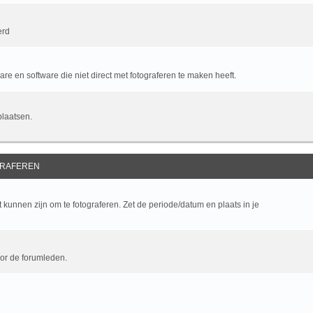
erd
e en software die niet direct met fotograferen te maken heeft.
plaatsen.
RAFEREN
kunnen zijn om te fotograferen. Zet de periode/datum en plaats in je
oor de forumleden.