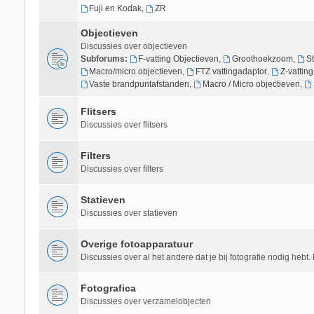
Fuji en Kodak
,
ZR
Objectieven
Discussies over objectieven
Subforums:
F-vatting Objectieven
,
Groothoekzoom
,
S
Macro/micro objectieven
,
FTZ vattingadaptor
,
Z-vattin
Vaste brandpuntafstanden
,
Macro / Micro objectieven
,
Flitsers
Discussies over flitsers
Filters
Discussies over filters
Statieven
Discussies over statieven
Overige fotoapparatuur
Discussies over al het andere dat je bij fotografie nodig hebt. 
Fotografica
Discussies over verzamelobjecten