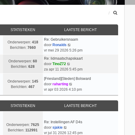
Z
o
e
k
STATISTIEKEN
LAATSTE BERICHT
Re: Gebruikersnaam
Onderwerpen:
418
B
door
Ronalds
Berichten:
7660
e
vr mei 29 2026 5:26 pm
k
Re: lidmaatschapskaart
i
Onderwerpen:
60
B
door
TinoZ72
j
Berichten:
628
e
za apr 11 2026 5:45 pm
k
k
l
[Friesland][Steden] Bolsward
i
Onderwerpen:
145
a
B
door
raharting
j
Berichten:
467
a
e
vr apr 03 2026 4:10 pm
k
t
k
l
s
i
a
t
j
STATISTIEKEN
LAATSTE BERICHT
a
e
k
t
b
l
s
e
a
Re: Instellingen AF D4s
t
Onderwerpen:
7625
r
B
a
door
sjakie
e
Berichten:
112991
i
e
t
vr jul 31 2026 12:45 pm
b