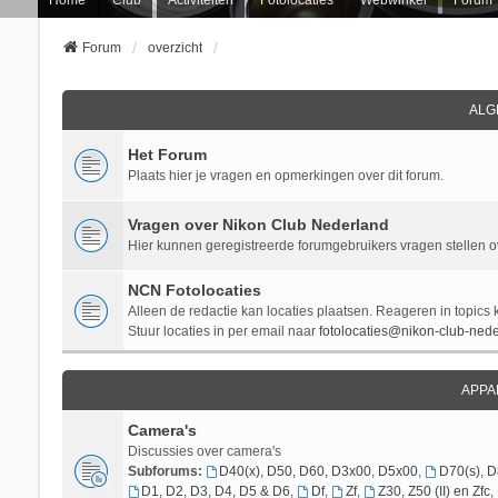
Forum
overzicht
ALG
Het Forum
Plaats hier je vragen en opmerkingen over dit forum.
Vragen over Nikon Club Nederland
Hier kunnen geregistreerde forumgebruikers vragen stellen 
NCN Fotolocaties
Alleen de redactie kan locaties plaatsen. Reageren in topics 
Stuur locaties in per email naar
fotolocaties@nikon-club-nede
APPA
Camera's
Discussies over camera's
Subforums:
D40(x), D50, D60, D3x00, D5x00
,
D70(s), 
D1, D2, D3, D4, D5 & D6
,
Df
,
Zf
,
Z30, Z50 (II) en Zfc
,