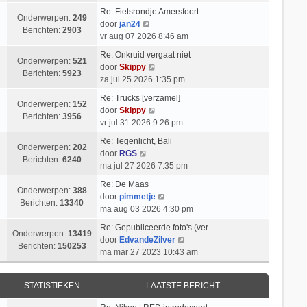
k
i
t
l
b
Re: Fietsrondje Amersfoort
i
c
s
Onderwerpen:
249
a
B
e
door
jan24
j
h
t
Berichten:
2903
a
e
r
vr aug 07 2026 8:46 am
k
t
e
t
k
i
l
b
Re: Onkruid vergaat niet
s
i
c
Onderwerpen:
521
B
a
e
door
Skippy
t
j
h
Berichten:
5923
e
a
r
za jul 25 2026 1:35 pm
e
k
t
k
t
i
b
l
Re: Trucks [verzamel]
i
s
c
Onderwerpen:
152
e
a
B
door
Skippy
j
t
h
Berichten:
3956
r
a
e
vr jul 31 2026 9:26 pm
k
e
t
i
t
k
l
b
Re: Tegenlicht, Bali
c
s
i
Onderwerpen:
202
B
a
e
door
RGS
h
t
j
Berichten:
6240
e
a
r
ma jul 27 2026 7:35 pm
t
e
k
k
t
i
b
l
Re: De Maas
i
s
c
Onderwerpen:
388
e
a
B
door
pimmetje
j
t
h
Berichten:
13340
r
a
e
ma aug 03 2026 4:30 pm
k
e
t
i
t
k
l
b
Re: Gepubliceerde foto's (ver…
c
s
i
Onderwerpen:
13419
a
e
B
door
EdvandeZilver
h
t
j
Berichten:
150253
a
r
e
ma mar 27 2023 10:43 am
t
e
k
t
i
k
b
l
s
c
i
e
a
STATISTIEKEN
LAATSTE BERICHT
t
h
j
r
a
e
t
k