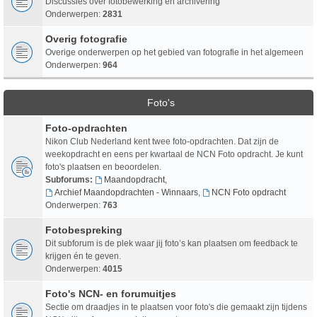
Discussies over fotobewerking en archivering
Onderwerpen:
2831
Overig fotografie
Overige onderwerpen op het gebied van fotografie in het algemeen
Onderwerpen:
964
Foto's
Foto-opdrachten
Nikon Club Nederland kent twee foto-opdrachten. Dat zijn de
weekopdracht en eens per kwartaal de NCN Foto opdracht. Je kunt
foto's plaatsen en beoordelen.
Subforums:
Maandopdracht
,
Archief Maandopdrachten - Winnaars
,
NCN Foto opdracht
Onderwerpen:
763
Fotobespreking
Dit subforum is de plek waar jij foto’s kan plaatsen om feedback te
krijgen én te geven.
Onderwerpen:
4015
Foto's NCN- en forumuitjes
Sectie om draadjes in te plaatsen voor foto's die gemaakt zijn tijdens