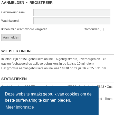
AANMELDEN
•
REGISTREER
Gebruikersnaam:
Wachtwoord:
Ik ben mijn wachtwoord vergeten
Onthouden
WIE IS ER ONLINE
In totaal zijn er
151
gebruikers online :: 6 geregistreerd, 0 verborgen en 145
gasten (gebaseerd op actieve gebruikers in de laatste 10 minuten)
Het grootste aantal gebruikers online was
10870
op za jul 26 2025 6:31 pm
STATISTIEKEN
Aantal berichten
918470
• Aantal onderwerpen
65630
• Aantal leden
5842
• Ons
nieuwste lid is
DjenghisCordy
Deze website maakt gebruik van cookies om de
Nikon Club Nederland - Team
beste surfervaring te kunnen bieden.
Forum
Contact
Meer informatie