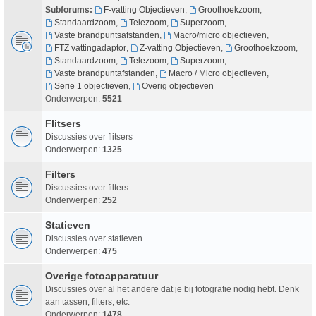
Subforums:
F-vatting Objectieven
,
Groothoekzoom
,
Standaardzoom
,
Telezoom
,
Superzoom
,
Vaste brandpuntsafstanden
,
Macro/micro objectieven
,
FTZ vattingadaptor
,
Z-vatting Objectieven
,
Groothoekzoom
,
Standaardzoom
,
Telezoom
,
Superzoom
,
Vaste brandpuntafstanden
,
Macro / Micro objectieven
,
Serie 1 objectieven
,
Overig objectieven
Onderwerpen:
5521
Flitsers
Discussies over flitsers
Onderwerpen:
1325
Filters
Discussies over filters
Onderwerpen:
252
Statieven
Discussies over statieven
Onderwerpen:
475
Overige fotoapparatuur
Discussies over al het andere dat je bij fotografie nodig hebt. Denk
aan tassen, filters, etc.
Onderwerpen:
1478