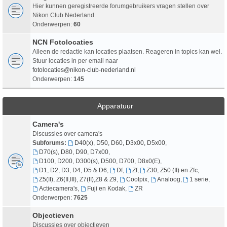
Hier kunnen geregistreerde forumgebruikers vragen stellen over
Nikon Club Nederland.
Onderwerpen:
60
NCN Fotolocaties
Alleen de redactie kan locaties plaatsen. Reageren in topics kan wel.
Stuur locaties in per email naar
fotolocaties@nikon-club-nederland.nl
Onderwerpen:
145
Apparatuur
Camera's
Discussies over camera's
Subforums:
D40(x), D50, D60, D3x00, D5x00
,
D70(s), D80, D90, D7x00
,
D100, D200, D300(s), D500, D700, D8x0(E)
,
D1, D2, D3, D4, D5 & D6
,
Df
,
Zf
,
Z30, Z50 (II) en Zfc
,
Z5(II), Z6(II,III), Z7(II),Z8 & Z9
,
Coolpix
,
Analoog
,
1 serie
,
Actiecamera's
,
Fuji en Kodak
,
ZR
Onderwerpen:
7625
Objectieven
Discussies over objectieven