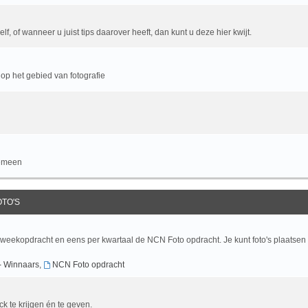
f, of wanneer u juist tips daarover heeft, dan kunt u deze hier kwijt.
op het gebied van fotografie
gemeen
OTO'S
 weekopdracht en eens per kwartaal de NCN Foto opdracht. Je kunt foto's plaatsen
- Winnaars
,
NCN Foto opdracht
ck te krijgen én te geven.