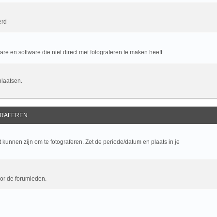
erd
e en software die niet direct met fotograferen te maken heeft.
plaatsen.
RAFEREN
kunnen zijn om te fotograferen. Zet de periode/datum en plaats in je
oor de forumleden.