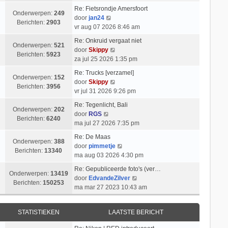
k
i
t
l
b
Re: Fietsrondje Amersfoort
i
c
s
Onderwerpen:
249
a
B
e
door
jan24
j
h
t
Berichten:
2903
a
e
r
vr aug 07 2026 8:46 am
k
t
e
t
k
i
l
b
Re: Onkruid vergaat niet
s
i
c
Onderwerpen:
521
B
a
e
door
Skippy
t
j
h
Berichten:
5923
e
a
r
za jul 25 2026 1:35 pm
e
k
t
k
t
i
b
l
Re: Trucks [verzamel]
i
s
c
Onderwerpen:
152
e
a
B
door
Skippy
j
t
h
Berichten:
3956
r
a
e
vr jul 31 2026 9:26 pm
k
e
t
i
t
k
l
b
Re: Tegenlicht, Bali
c
s
i
Onderwerpen:
202
B
a
e
door
RGS
h
t
j
Berichten:
6240
e
a
r
ma jul 27 2026 7:35 pm
t
e
k
k
t
i
b
l
Re: De Maas
i
s
c
Onderwerpen:
388
e
a
B
door
pimmetje
j
t
h
Berichten:
13340
r
a
e
ma aug 03 2026 4:30 pm
k
e
t
i
t
k
l
b
Re: Gepubliceerde foto's (ver…
c
s
i
Onderwerpen:
13419
a
e
B
door
EdvandeZilver
h
t
j
Berichten:
150253
a
r
e
ma mar 27 2023 10:43 am
t
e
k
t
i
k
b
l
s
c
i
e
a
STATISTIEKEN
LAATSTE BERICHT
t
h
j
r
a
e
t
k