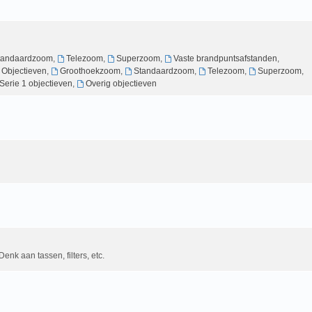
tandaardzoom
,
Telezoom
,
Superzoom
,
Vaste brandpuntsafstanden
,
g Objectieven
,
Groothoekzoom
,
Standaardzoom
,
Telezoom
,
Superzoom
,
Serie 1 objectieven
,
Overig objectieven
Denk aan tassen, filters, etc.