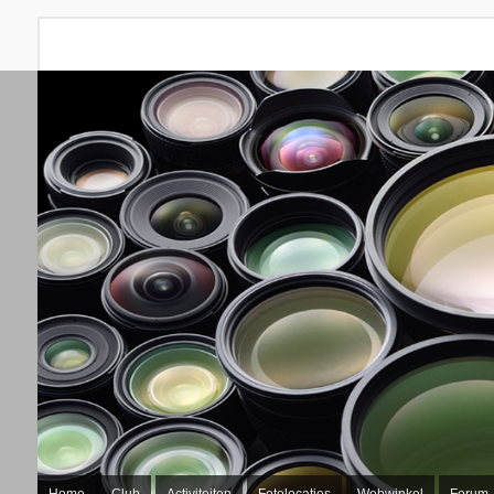
Home
Club
Activiteiten
Fotolocaties
Webwinkel
Forum