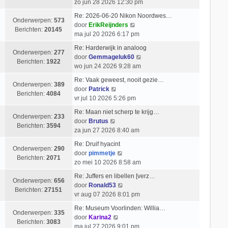
e
i
zo jun 28 2026 12:30 pm
b
l
k
c
e
Re: 2026-06-20 Nikon Noordwes…
a
i
h
Onderwerpen:
573
r
B
door
ErikReijnders
a
j
t
Berichten:
20145
i
e
ma jul 20 2026 6:17 pm
t
k
c
k
s
l
Re: Harderwijk in analoog
h
i
Onderwerpen:
277
t
a
B
door
Gemmageluk60
t
j
Berichten:
1922
e
a
e
wo jun 24 2026 9:28 am
k
b
t
k
l
Re: Vaak geweest, nooit gezie…
e
s
i
Onderwerpen:
389
B
a
door
Patrick
r
t
j
Berichten:
4084
e
a
vr jul 10 2026 5:26 pm
i
e
k
k
t
c
b
l
Re: Maan niet scherp te krijg…
i
s
Onderwerpen:
233
h
e
B
a
door
Brutus
j
t
Berichten:
3594
t
r
e
a
za jun 27 2026 8:40 am
k
e
i
k
t
l
b
Re: Druif hyacint
c
i
s
Onderwerpen:
290
a
B
e
door
pimmetje
h
j
t
Berichten:
2071
a
e
r
zo mei 10 2026 8:58 am
t
k
e
t
k
i
l
b
Re: Juffers en libellen [verz…
s
i
c
Onderwerpen:
656
a
B
e
door
Ronald53
t
j
h
Berichten:
27151
a
e
r
vr aug 07 2026 8:01 pm
e
k
t
t
k
i
b
l
Re: Museum Voorlinden: Willia…
s
i
c
Onderwerpen:
335
e
B
a
door
Karina2
t
j
h
Berichten:
3083
r
e
a
ma jul 27 2026 9:01 pm