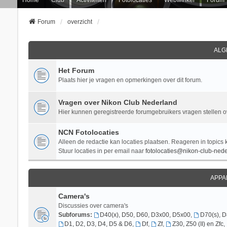
Forum
overzicht
ALG
Het Forum
Plaats hier je vragen en opmerkingen over dit forum.
Vragen over Nikon Club Nederland
Hier kunnen geregistreerde forumgebruikers vragen stellen 
NCN Fotolocaties
Alleen de redactie kan locaties plaatsen. Reageren in topics 
Stuur locaties in per email naar
fotolocaties@nikon-club-nede
APPA
Camera's
Discussies over camera's
Subforums:
D40(x), D50, D60, D3x00, D5x00
,
D70(s), 
D1, D2, D3, D4, D5 & D6
,
Df
,
Zf
,
Z30, Z50 (II) en Zfc
,