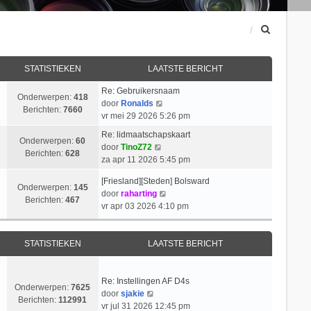
Z
o
e
k
STATISTIEKEN
LAATSTE BERICHT
Re: Gebruikersnaam
Onderwerpen:
418
B
door
Ronalds
Berichten:
7660
e
vr mei 29 2026 5:26 pm
k
Re: lidmaatschapskaart
i
Onderwerpen:
60
B
door
TinoZ72
j
Berichten:
628
e
za apr 11 2026 5:45 pm
k
k
l
[Friesland][Steden] Bolsward
i
Onderwerpen:
145
a
B
door
raharting
j
Berichten:
467
a
e
vr apr 03 2026 4:10 pm
k
t
k
l
s
i
a
t
j
STATISTIEKEN
LAATSTE BERICHT
a
e
k
t
b
l
s
e
a
Re: Instellingen AF D4s
t
Onderwerpen:
7625
r
B
a
door
sjakie
e
Berichten:
112991
i
e
t
vr jul 31 2026 12:45 pm
b