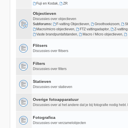
Fuji en Kodak
,
ZR
Objectieven
Discussies over objectieven
Subforums:
F-vatting Objectieven
,
Groothoekzoom
,
S
Macro/micro objectieven
,
FTZ vattingadaptor
,
Z-vattin
Vaste brandpuntafstanden
,
Macro / Micro objectieven
,
Flitsers
Discussies over flitsers
Filters
Discussies over filters
Statieven
Discussies over statieven
Overige fotoapparatuur
Discussies over al het andere dat je bij fotografie nodig hebt. 
Fotografica
Discussies over verzamelobjecten