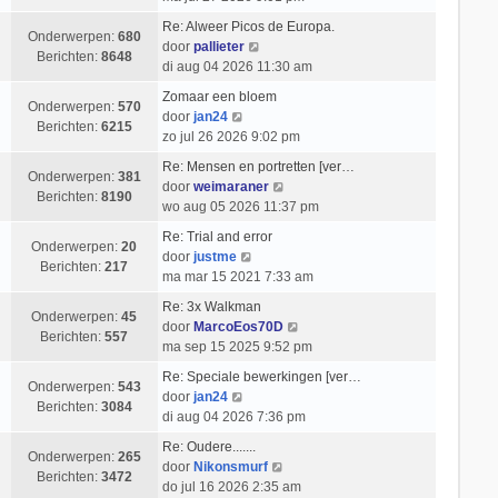
e
k
t
i
k
t
b
l
Re: Alweer Picos de Europa.
c
i
s
Onderwerpen:
680
e
B
a
door
pallieter
h
j
t
Berichten:
8648
r
e
a
di aug 04 2026 11:30 am
t
k
e
i
k
t
l
b
Zomaar een bloem
c
i
s
Onderwerpen:
570
B
a
e
door
jan24
h
j
t
Berichten:
6215
e
a
r
zo jul 26 2026 9:02 pm
t
k
e
k
t
i
l
b
Re: Mensen en portretten [ver…
i
s
c
Onderwerpen:
381
a
e
B
door
weimaraner
j
t
h
Berichten:
8190
a
r
e
wo aug 05 2026 11:37 pm
k
e
t
t
i
k
l
b
Re: Trial and error
s
c
i
Onderwerpen:
20
a
B
e
door
justme
t
h
j
Berichten:
217
a
e
r
ma mar 15 2021 7:33 am
e
t
k
t
k
i
b
l
Re: 3x Walkman
s
i
c
Onderwerpen:
45
e
a
B
door
MarcoEos70D
t
j
h
Berichten:
557
r
a
e
ma sep 15 2025 9:52 pm
e
k
t
i
t
k
b
l
Re: Speciale bewerkingen [ver…
c
s
i
Onderwerpen:
543
e
B
a
door
jan24
h
t
j
Berichten:
3084
r
e
a
di aug 04 2026 7:36 pm
t
e
k
i
k
t
b
l
Re: Oudere.......
c
i
s
Onderwerpen:
265
B
e
a
door
Nikonsmurf
h
j
t
Berichten:
3472
e
r
a
do jul 16 2026 2:35 am
t
k
e