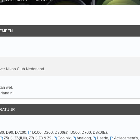
EMEEN
over Nikon Club Nederland.
kan wel.
rland.nl
RATUUR
D80, D90, D7x00
,
D100, D200, D300(s), D500, D700, D8x0(E)
,
Z5(II), Z6(II,III), Z7(II),Z8 & Z9
,
Coolpix
,
Analoog
,
1 serie
,
Actiecamera's
,