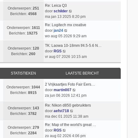
i
k
t
l
b
Re: Leica Q3
c
i
s
Onderwerpen:
251
B
a
e
door
schilder
h
j
t
Berichten:
4568
e
a
r
ma jan 13 2025 8:20 pm
t
k
e
k
t
i
l
b
Re: Logitech mx creative
i
s
c
Onderwerpen:
1611
B
a
e
door
jan24
j
t
h
Berichten:
19275
e
a
r
wo aug 05 2026 9:29 am
k
e
t
k
t
i
l
b
TK: Laowa 10-18mm f/4.5-5.6 N…
i
s
c
Onderwerpen:
120
a
e
B
door
RGS
j
t
h
Berichten:
260
a
r
e
vr aug 07 2026 10:15 am
k
e
t
t
i
k
l
b
s
c
i
a
e
t
h
j
STATISTIEKEN
LAATSTE BERICHT
a
r
e
t
k
t
i
b
l
2 Vrijkaartjes Foto Fair Eers…
s
c
Onderwerpen:
1044
e
a
B
door
martin007
t
h
Berichten:
8915
r
a
e
za jun 06 2026 12:41 pm
e
t
i
t
k
b
c
Re: Nikon d850 gebruikters
s
i
e
Onderwerpen:
143
h
B
door
aefst718
t
j
r
Berichten:
3782
t
e
ma dec 01 2025 11:38 am
e
k
i
k
b
l
c
Re: Map of the world's great …
i
Onderwerpen:
279
e
a
B
h
door
RGS
j
Berichten:
2284
r
a
e
t
zo aug 02 2026 4:06 pm