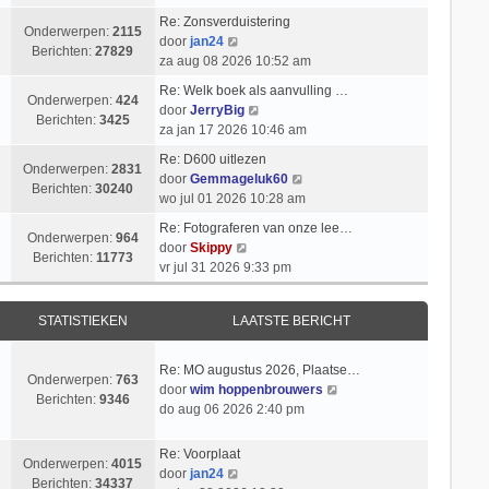
k
i
t
k
l
Re: Zonsverduistering
c
s
i
Onderwerpen:
2115
B
a
door
jan24
h
t
j
Berichten:
27829
e
a
za aug 08 2026 10:52 am
t
e
k
k
t
b
l
Re: Welk boek als aanvulling …
i
s
Onderwerpen:
424
e
a
B
door
JerryBig
j
t
Berichten:
3425
r
a
e
za jan 17 2026 10:46 am
k
e
i
t
k
l
b
Re: D600 uitlezen
c
s
i
Onderwerpen:
2831
a
e
B
door
Gemmageluk60
h
t
j
Berichten:
30240
a
r
e
wo jul 01 2026 10:28 am
t
e
k
t
i
k
b
l
Re: Fotograferen van onze lee…
s
c
i
Onderwerpen:
964
e
B
a
door
Skippy
t
h
j
Berichten:
11773
r
e
a
vr jul 31 2026 9:33 pm
e
t
k
i
k
t
b
l
c
i
s
e
a
STATISTIEKEN
LAATSTE BERICHT
h
j
t
r
a
t
k
e
i
t
l
b
Re: MO augustus 2026, Plaatse…
c
s
Onderwerpen:
763
a
e
B
door
wim hoppenbrouwers
h
t
Berichten:
9346
a
r
e
do aug 06 2026 2:40 pm
t
e
t
i
k
b
s
c
i
e
Re: Voorplaat
t
h
Onderwerpen:
4015
j
B
r
door
jan24
e
t
Berichten:
34337
k