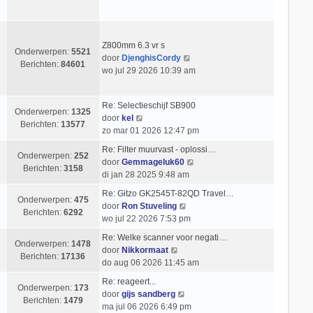
c
k
s
e
h
i
t
r
t
j
e
i
k
b
Z800mm 6.3 vr s
c
Onderwerpen:
5521
l
e
B
door
DjenghisCordy
h
Berichten:
84601
a
r
e
wo jul 29 2026 10:39 am
t
a
i
k
t
c
i
Re: Selectieschijf SB900
s
h
j
Onderwerpen:
1325
B
door
kel
t
t
k
Berichten:
13577
e
zo mar 01 2026 12:47 pm
e
l
k
b
a
Re: Filter muurvast - oplossi…
i
Onderwerpen:
252
e
a
B
door
Gemmageluk60
j
Berichten:
3158
r
t
e
di jan 28 2025 9:48 am
k
i
s
k
l
Re: Gitzo GK2545T-82QD Travel…
c
t
i
Onderwerpen:
475
a
B
door
Ron Stuveling
h
e
j
Berichten:
6292
a
e
wo jul 22 2026 7:53 pm
t
b
k
t
k
e
l
Re: Welke scanner voor negati…
s
i
Onderwerpen:
1478
r
B
a
door
Nikkormaat
t
j
Berichten:
17136
i
e
a
do aug 06 2026 11:45 am
e
k
c
k
t
b
l
Re: reageert...
h
i
s
Onderwerpen:
173
e
B
a
door
gijs sandberg
t
j
t
Berichten:
1479
r
e
a
ma jul 06 2026 6:49 pm
k
e