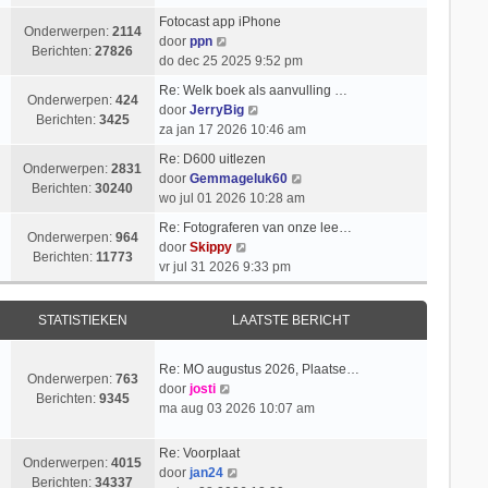
k
t
i
k
l
Fotocast app iPhone
s
c
i
Onderwerpen:
2114
B
a
door
ppn
t
h
j
Berichten:
27826
e
a
do dec 25 2025 9:52 pm
e
t
k
k
t
b
l
Re: Welk boek als aanvulling …
i
s
Onderwerpen:
424
e
a
B
door
JerryBig
j
t
Berichten:
3425
r
a
e
za jan 17 2026 10:46 am
k
e
i
t
k
l
b
Re: D600 uitlezen
c
s
i
Onderwerpen:
2831
a
e
B
door
Gemmageluk60
h
t
j
Berichten:
30240
a
r
e
wo jul 01 2026 10:28 am
t
e
k
t
i
k
b
l
Re: Fotograferen van onze lee…
s
c
i
Onderwerpen:
964
e
B
a
door
Skippy
t
h
j
Berichten:
11773
r
e
a
vr jul 31 2026 9:33 pm
e
t
k
i
k
t
b
l
c
i
s
e
a
STATISTIEKEN
LAATSTE BERICHT
h
j
t
r
a
t
k
e
i
t
l
b
Re: MO augustus 2026, Plaatse…
c
s
Onderwerpen:
763
a
e
B
door
josti
h
t
Berichten:
9345
a
r
e
ma aug 03 2026 10:07 am
t
e
t
i
k
b
s
c
i
e
Re: Voorplaat
t
h
Onderwerpen:
4015
j
B
r
door
jan24
e
t
Berichten:
34337
k