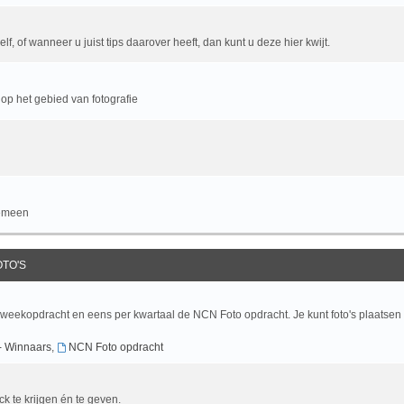
f, of wanneer u juist tips daarover heeft, dan kunt u deze hier kwijt.
op het gebied van fotografie
gemeen
OTO'S
 weekopdracht en eens per kwartaal de NCN Foto opdracht. Je kunt foto's plaatsen
- Winnaars
,
NCN Foto opdracht
ck te krijgen én te geven.