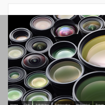
Home
Club
Activiteiten
Fotolocaties
Webwinkel
Forum