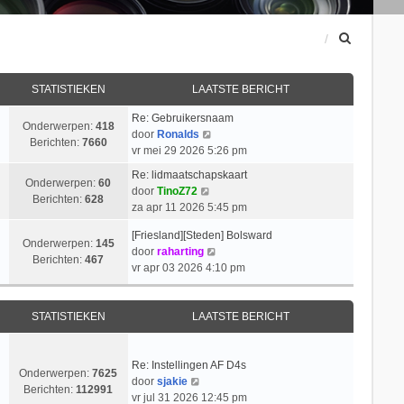
Z
o
e
k
STATISTIEKEN
LAATSTE BERICHT
Re: Gebruikersnaam
Onderwerpen:
418
B
door
Ronalds
Berichten:
7660
e
vr mei 29 2026 5:26 pm
k
Re: lidmaatschapskaart
i
Onderwerpen:
60
B
door
TinoZ72
j
Berichten:
628
e
za apr 11 2026 5:45 pm
k
k
l
[Friesland][Steden] Bolsward
i
Onderwerpen:
145
a
B
door
raharting
j
Berichten:
467
a
e
vr apr 03 2026 4:10 pm
k
t
k
l
s
i
a
t
j
STATISTIEKEN
LAATSTE BERICHT
a
e
k
t
b
l
s
e
a
Re: Instellingen AF D4s
t
Onderwerpen:
7625
r
B
a
door
sjakie
e
Berichten:
112991
i
e
t
vr jul 31 2026 12:45 pm
b