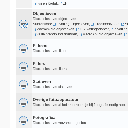
Fuji en Kodak
,
ZR
Objectieven
Discussies over objectieven
Subforums:
F-vatting Objectieven
,
Groothoekzoom
,
S
Macro/micro objectieven
,
FTZ vattingadaptor
,
Z-vattin
Vaste brandpuntafstanden
,
Macro / Micro objectieven
,
Flitsers
Discussies over flitsers
Filters
Discussies over filters
Statieven
Discussies over statieven
Overige fotoapparatuur
Discussies over al het andere dat je bij fotografie nodig hebt. 
Fotografica
Discussies over verzamelobjecten