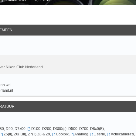
EMEEN
over Nikon Club Nederland.
kan wel.
rland.nl
RATUUR
D80, D90, D7x00
,
D100, D200, D300(s), D500, D700, D8x0(E)
,
Z5(II), Z6(II,III), Z7(II),Z8 & Z9
,
Coolpix
,
Analoog
,
1 serie
,
Actiecamera's
,