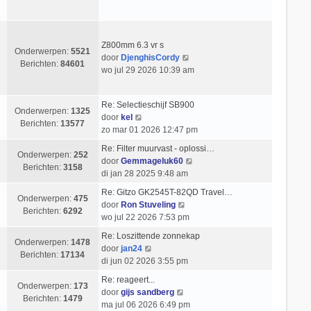
c
k
s
e
h
i
t
r
t
j
e
i
k
b
Z800mm 6.3 vr s
c
Onderwerpen:
5521
l
e
B
door
DjenghisCordy
h
Berichten:
84601
a
r
e
wo jul 29 2026 10:39 am
t
a
i
k
t
c
i
Re: Selectieschijf SB900
s
h
j
Onderwerpen:
1325
B
door
kel
t
t
k
Berichten:
13577
e
zo mar 01 2026 12:47 pm
e
l
k
b
a
Re: Filter muurvast - oplossi…
i
Onderwerpen:
252
e
a
B
door
Gemmageluk60
j
Berichten:
3158
r
t
e
di jan 28 2025 9:48 am
k
i
s
k
l
Re: Gitzo GK2545T-82QD Travel…
c
t
i
Onderwerpen:
475
a
B
door
Ron Stuveling
h
e
j
Berichten:
6292
a
e
wo jul 22 2026 7:53 pm
t
b
k
t
k
e
l
Re: Loszittende zonnekap
s
i
Onderwerpen:
1478
r
B
a
door
jan24
t
j
Berichten:
17134
i
e
a
di jun 02 2026 3:55 pm
e
k
c
k
t
b
l
Re: reageert...
h
i
s
Onderwerpen:
173
e
B
a
door
gijs sandberg
t
j
t
Berichten:
1479
r
e
a
ma jul 06 2026 6:49 pm
k
e