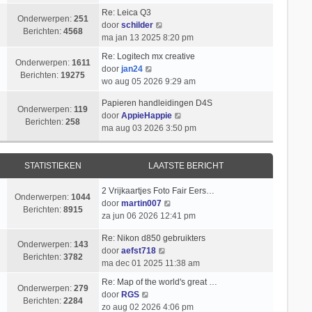
i
k
t
l
b
Re: Leica Q3
c
i
s
Onderwerpen:
251
a
B
e
door
schilder
h
j
t
Berichten:
4568
a
e
r
ma jan 13 2025 8:20 pm
t
k
e
t
k
i
l
b
Re: Logitech mx creative
s
i
c
Onderwerpen:
1611
B
a
e
door
jan24
t
j
h
Berichten:
19275
e
a
r
wo aug 05 2026 9:29 am
e
k
t
k
t
i
b
l
Papieren handleidingen D4S
i
s
c
Onderwerpen:
119
e
a
B
door
AppieHappie
j
t
h
Berichten:
258
r
a
e
ma aug 03 2026 3:50 pm
k
e
t
i
t
k
l
b
c
s
i
a
e
h
t
j
STATISTIEKEN
LAATSTE BERICHT
a
r
t
e
k
t
i
b
l
2 Vrijkaartjes Foto Fair Eers…
s
c
Onderwerpen:
1044
e
B
a
door
martin007
t
h
Berichten:
8915
r
e
a
za jun 06 2026 12:41 pm
e
t
i
k
t
b
c
Re: Nikon d850 gebruikters
i
s
e
Onderwerpen:
143
h
B
door
aefst718
j
t
r
Berichten:
3782
t
e
ma dec 01 2025 11:38 am
k
e
i
k
l
b
c
Re: Map of the world's great …
i
Onderwerpen:
279
a
e
B
h
door
RGS
j
Berichten:
2284
a
r
e
t
zo aug 02 2026 4:06 pm