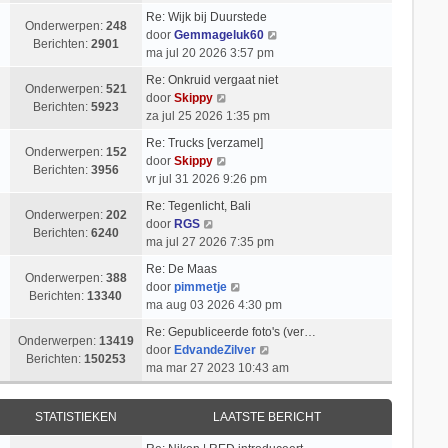
k
i
t
l
b
Re: Wijk bij Duurstede
i
c
s
Onderwerpen:
248
a
e
B
door
Gemmageluk60
j
h
t
Berichten:
2901
a
r
e
ma jul 20 2026 3:57 pm
k
t
e
t
i
k
l
b
Re: Onkruid vergaat niet
s
c
i
Onderwerpen:
521
B
a
e
door
Skippy
t
h
j
Berichten:
5923
e
a
r
za jul 25 2026 1:35 pm
e
t
k
k
t
i
b
l
Re: Trucks [verzamel]
i
s
c
Onderwerpen:
152
e
B
a
door
Skippy
j
t
h
Berichten:
3956
r
e
a
vr jul 31 2026 9:26 pm
k
e
t
i
k
t
l
b
Re: Tegenlicht, Bali
c
i
s
Onderwerpen:
202
B
a
e
door
RGS
h
j
t
Berichten:
6240
e
a
r
ma jul 27 2026 7:35 pm
t
k
e
k
t
i
l
b
Re: De Maas
i
s
c
Onderwerpen:
388
a
B
e
door
pimmetje
j
t
h
Berichten:
13340
a
e
r
ma aug 03 2026 4:30 pm
k
e
t
t
k
i
l
b
Re: Gepubliceerde foto's (ver…
s
i
c
Onderwerpen:
13419
a
e
B
door
EdvandeZilver
t
j
h
Berichten:
150253
a
r
e
ma mar 27 2023 10:43 am
e
k
t
t
i
k
b
l
s
c
i
e
a
STATISTIEKEN
LAATSTE BERICHT
t
h
j
r
a
e
t
k