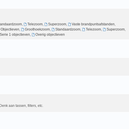
tandaardzoom
,
Telezoom
,
Superzoom
,
Vaste brandpuntsafstanden
,
g Objectieven
,
Groothoekzoom
,
Standaardzoom
,
Telezoom
,
Superzoom
,
Serie 1 objectieven
,
Overig objectieven
Denk aan tassen, filters, etc.