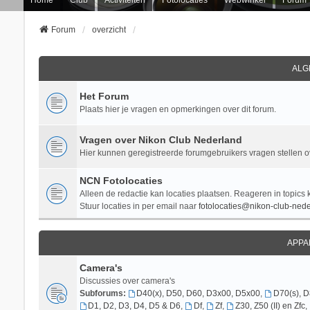
Forum
overzicht
ALG
Het Forum
Plaats hier je vragen en opmerkingen over dit forum.
Vragen over Nikon Club Nederland
Hier kunnen geregistreerde forumgebruikers vragen stellen 
NCN Fotolocaties
Alleen de redactie kan locaties plaatsen. Reageren in topics 
Stuur locaties in per email naar
fotolocaties@nikon-club-nede
APPA
Camera's
Discussies over camera's
Subforums:
D40(x), D50, D60, D3x00, D5x00
,
D70(s), 
D1, D2, D3, D4, D5 & D6
,
Df
,
Zf
,
Z30, Z50 (II) en Zfc
,