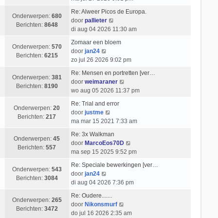
e
k
t
i
k
t
b
l
Re: Alweer Picos de Europa.
c
i
s
Onderwerpen:
680
e
a
B
door
pallieter
h
j
t
Berichten:
8648
r
a
e
di aug 04 2026 11:30 am
t
k
e
i
t
k
l
b
Zomaar een bloem
c
s
i
Onderwerpen:
570
B
a
e
door
jan24
h
t
j
Berichten:
6215
e
a
r
zo jul 26 2026 9:02 pm
t
e
k
k
t
i
b
l
Re: Mensen en portretten [ver…
i
s
c
Onderwerpen:
381
e
a
B
door
weimaraner
j
t
h
Berichten:
8190
r
a
e
wo aug 05 2026 11:37 pm
k
e
t
i
t
k
l
b
Re: Trial and error
c
s
i
Onderwerpen:
20
a
B
e
door
justme
h
t
j
Berichten:
217
a
e
r
ma mar 15 2021 7:33 am
t
e
k
t
k
i
b
l
Re: 3x Walkman
s
i
c
Onderwerpen:
45
e
a
B
door
MarcoEos70D
t
j
h
Berichten:
557
r
a
e
ma sep 15 2025 9:52 pm
e
k
t
i
t
k
b
l
Re: Speciale bewerkingen [ver…
c
s
i
Onderwerpen:
543
e
B
a
door
jan24
h
t
j
Berichten:
3084
r
e
a
di aug 04 2026 7:36 pm
t
e
k
i
k
t
b
l
Re: Oudere.......
c
i
s
Onderwerpen:
265
B
e
a
door
Nikonsmurf
h
j
t
Berichten:
3472
e
r
a
do jul 16 2026 2:35 am
t
k
e