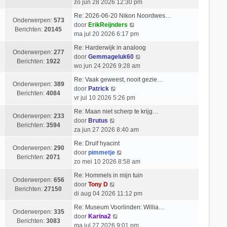
e
i
zo jun 28 2026 12:30 pm
b
l
k
c
e
Re: 2026-06-20 Nikon Noordwes…
a
i
h
Onderwerpen:
573
r
B
door
ErikReijnders
a
j
t
Berichten:
20145
i
e
ma jul 20 2026 6:17 pm
t
k
c
k
s
l
Re: Harderwijk in analoog
h
i
Onderwerpen:
277
t
a
B
door
Gemmageluk60
t
j
Berichten:
1922
e
a
e
wo jun 24 2026 9:28 am
k
b
t
k
l
Re: Vaak geweest, nooit gezie…
e
s
i
Onderwerpen:
389
B
a
door
Patrick
r
t
j
Berichten:
4084
e
a
vr jul 10 2026 5:26 pm
i
e
k
k
t
c
b
l
Re: Maan niet scherp te krijg…
i
s
Onderwerpen:
233
h
e
B
a
door
Brutus
j
t
Berichten:
3594
t
r
e
a
za jun 27 2026 8:40 am
k
e
i
k
t
l
b
Re: Druif hyacint
c
i
s
Onderwerpen:
290
a
B
e
door
pimmetje
h
j
t
Berichten:
2071
a
e
r
zo mei 10 2026 8:58 am
t
k
e
t
k
i
l
b
Re: Hommels in mijn tuin
s
i
c
Onderwerpen:
656
a
B
e
door
Tony D
t
j
h
Berichten:
27150
a
e
r
di aug 04 2026 11:12 pm
e
k
t
t
k
i
b
l
Re: Museum Voorlinden: Willia…
s
i
c
Onderwerpen:
335
e
B
a
door
Karina2
t
j
h
Berichten:
3083
r
e
a
ma jul 27 2026 9:01 pm