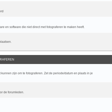
erd
e en software die niet direct met fotograferen te maken heeft.
plaatsen.
RAFEREN
kunnen zijn om te fotograferen. Zet de periode/datum en plaats in je
oor de forumleden.