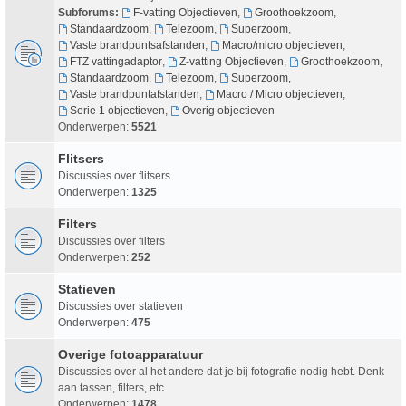
Subforums:
F-vatting Objectieven
,
Groothoekzoom
,
Standaardzoom
,
Telezoom
,
Superzoom
,
Vaste brandpuntsafstanden
,
Macro/micro objectieven
,
FTZ vattingadaptor
,
Z-vatting Objectieven
,
Groothoekzoom
,
Standaardzoom
,
Telezoom
,
Superzoom
,
Vaste brandpuntafstanden
,
Macro / Micro objectieven
,
Serie 1 objectieven
,
Overig objectieven
Onderwerpen:
5521
Flitsers
Discussies over flitsers
Onderwerpen:
1325
Filters
Discussies over filters
Onderwerpen:
252
Statieven
Discussies over statieven
Onderwerpen:
475
Overige fotoapparatuur
Discussies over al het andere dat je bij fotografie nodig hebt. Denk
aan tassen, filters, etc.
Onderwerpen:
1478