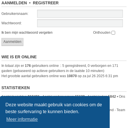
AANMELDEN
•
REGISTREER
Gebruikersnaam:
Wachtwoord:
Ik ben mijn wachtwoord vergeten
Onthouden
WIE IS ER ONLINE
In totaal zijn er
176
gebruikers online :: 5 geregistreerd, 0 verborgen en 171
gasten (gebaseerd op actieve gebruikers in de laatste 10 minuten)
Het grootste aantal gebruikers online was
10870
op za jul 26 2025 6:31 pm
STATISTIEKEN
Aantal berichten
918481
• Aantal onderwerpen
65630
• Aantal leden
5842
• Ons
nieuwste lid is
DjenghisCordy
Deze website maakt gebruik van cookies om de
Nikon Club Nederland - Team
beste surfervaring te kunnen bieden.
Forum
Contact
Meer informatie