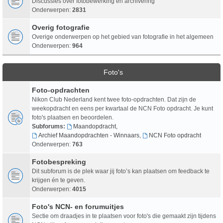
Discussies over fotobewerking en archivering
Onderwerpen:
2831
Overig fotografie
Overige onderwerpen op het gebied van fotografie in het algemeen
Onderwerpen:
964
Foto's
Foto-opdrachten
Nikon Club Nederland kent twee foto-opdrachten. Dat zijn de
weekopdracht en eens per kwartaal de NCN Foto opdracht. Je kunt
foto's plaatsen en beoordelen.
Subforums:
Maandopdracht
,
Archief Maandopdrachten - Winnaars
,
NCN Foto opdracht
Onderwerpen:
763
Fotobespreking
Dit subforum is de plek waar jij foto’s kan plaatsen om feedback te
krijgen én te geven.
Onderwerpen:
4015
Foto's NCN- en forumuitjes
Sectie om draadjes in te plaatsen voor foto's die gemaakt zijn tijdens