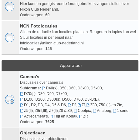
Hier kunnen geregistreerde forumgebruikers vragen stellen over
Nikon Club Nederland.
Onderwerpen:
60
NCN Fotolocaties
Alleen de redactie kan locaties plaatsen. Reageren in topics kan wel.
Stuur locaties in per email naar
fotolocaties@nikon-club-nederland.nl
Onderwerpen:
145
Apparatuur
Camera's
Discussies over camera's
Subforums:
D40(x), D50, D60, D3x00, D5x00
,
D70(s), D80, D90, D7x00
,
D100, D200, D300(s), D500, D700, D8x0(E)
,
D1, D2, D3, D4, D5 & D6
,
Df
,
Zf
,
Z30, Z50 (II) en Zfc
,
Z5(II), Z6(II,III), Z7(II),Z8 & Z9
,
Coolpix
,
Analoog
,
1 serie
,
Actiecamera's
,
Fuji en Kodak
,
ZR
Onderwerpen:
7625
Objectieven
Discussies over objectieven