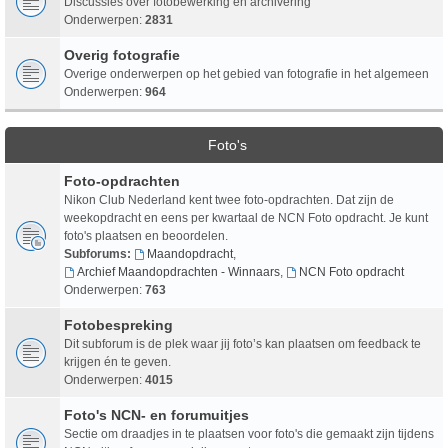
Discussies over fotobewerking en archivering
Onderwerpen:
2831
Overig fotografie
Overige onderwerpen op het gebied van fotografie in het algemeen
Onderwerpen:
964
Foto's
Foto-opdrachten
Nikon Club Nederland kent twee foto-opdrachten. Dat zijn de
weekopdracht en eens per kwartaal de NCN Foto opdracht. Je kunt
foto's plaatsen en beoordelen.
Subforums:
Maandopdracht
,
Archief Maandopdrachten - Winnaars
,
NCN Foto opdracht
Onderwerpen:
763
Fotobespreking
Dit subforum is de plek waar jij foto’s kan plaatsen om feedback te
krijgen én te geven.
Onderwerpen:
4015
Foto's NCN- en forumuitjes
Sectie om draadjes in te plaatsen voor foto's die gemaakt zijn tijdens