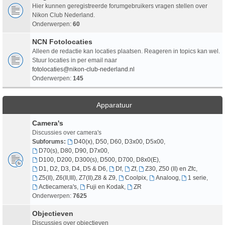
Hier kunnen geregistreerde forumgebruikers vragen stellen over
Nikon Club Nederland.
Onderwerpen:
60
NCN Fotolocaties
Alleen de redactie kan locaties plaatsen. Reageren in topics kan wel.
Stuur locaties in per email naar
fotolocaties@nikon-club-nederland.nl
Onderwerpen:
145
Apparatuur
Camera's
Discussies over camera's
Subforums:
D40(x), D50, D60, D3x00, D5x00
,
D70(s), D80, D90, D7x00
,
D100, D200, D300(s), D500, D700, D8x0(E)
,
D1, D2, D3, D4, D5 & D6
,
Df
,
Zf
,
Z30, Z50 (II) en Zfc
,
Z5(II), Z6(II,III), Z7(II),Z8 & Z9
,
Coolpix
,
Analoog
,
1 serie
,
Actiecamera's
,
Fuji en Kodak
,
ZR
Onderwerpen:
7625
Objectieven
Discussies over objectieven