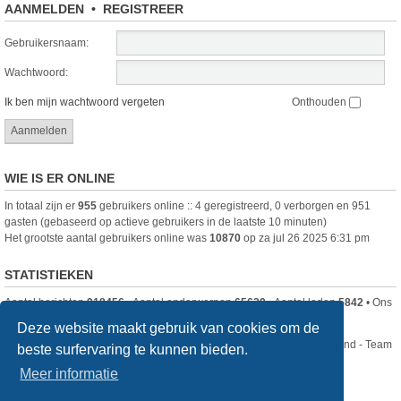
AANMELDEN
•
REGISTREER
Gebruikersnaam:
Wachtwoord:
Ik ben mijn wachtwoord vergeten
Onthouden
WIE IS ER ONLINE
In totaal zijn er
955
gebruikers online :: 4 geregistreerd, 0 verborgen en 951
gasten (gebaseerd op actieve gebruikers in de laatste 10 minuten)
Het grootste aantal gebruikers online was
10870
op za jul 26 2025 6:31 pm
STATISTIEKEN
Aantal berichten
918456
• Aantal onderwerpen
65629
• Aantal leden
5842
• Ons
nieuwste lid is
DjenghisCordy
Deze website maakt gebruik van cookies om de
Nikon Club Nederland - Team
beste surfervaring te kunnen bieden.
Forum
Contact
Meer informatie