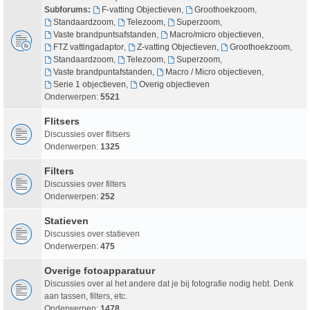
Subforums:
F-vatting Objectieven
,
Groothoekzoom
,
Standaardzoom
,
Telezoom
,
Superzoom
,
Vaste brandpuntsafstanden
,
Macro/micro objectieven
,
FTZ vattingadaptor
,
Z-vatting Objectieven
,
Groothoekzoom
,
Standaardzoom
,
Telezoom
,
Superzoom
,
Vaste brandpuntafstanden
,
Macro / Micro objectieven
,
Serie 1 objectieven
,
Overig objectieven
Onderwerpen:
5521
Flitsers
Discussies over flitsers
Onderwerpen:
1325
Filters
Discussies over filters
Onderwerpen:
252
Statieven
Discussies over statieven
Onderwerpen:
475
Overige fotoapparatuur
Discussies over al het andere dat je bij fotografie nodig hebt. Denk
aan tassen, filters, etc.
Onderwerpen:
1478