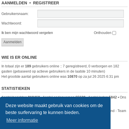
AANMELDEN
•
REGISTREER
Gebruikersnaam:
Wachtwoord:
Ik ben mijn wachtwoord vergeten
Onthouden
WIE IS ER ONLINE
In totaal zijn er
189
gebruikers online :: 7 geregistreerd, 0 verborgen en 182
gasten (gebaseerd op actieve gebruikers in de laatste 10 minuten)
Het grootste aantal gebruikers online was
10870
op za jul 26 2025 6:31 pm
STATISTIEKEN
Aantal berichten
918468
• Aantal onderwerpen
65630
• Aantal leden
5842
• Ons
nieuwste lid is
DjenghisCordy
Deze website maakt gebruik van cookies om de
Nikon Club Nederland - Team
beste surfervaring te kunnen bieden.
Forum
Contact
Meer informatie