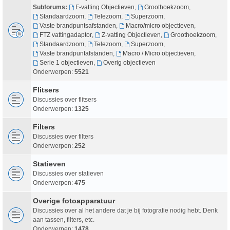
Subforums:
F-vatting Objectieven
,
Groothoekzoom
,
Standaardzoom
,
Telezoom
,
Superzoom
,
Vaste brandpuntsafstanden
,
Macro/micro objectieven
,
FTZ vattingadaptor
,
Z-vatting Objectieven
,
Groothoekzoom
,
Standaardzoom
,
Telezoom
,
Superzoom
,
Vaste brandpuntafstanden
,
Macro / Micro objectieven
,
Serie 1 objectieven
,
Overig objectieven
Onderwerpen:
5521
Flitsers
Discussies over flitsers
Onderwerpen:
1325
Filters
Discussies over filters
Onderwerpen:
252
Statieven
Discussies over statieven
Onderwerpen:
475
Overige fotoapparatuur
Discussies over al het andere dat je bij fotografie nodig hebt. Denk
aan tassen, filters, etc.
Onderwerpen:
1478