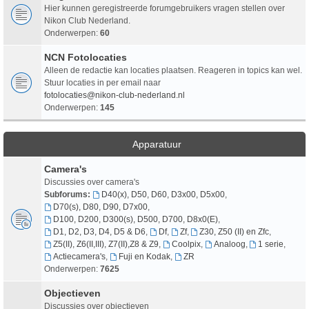
Hier kunnen geregistreerde forumgebruikers vragen stellen over
Nikon Club Nederland.
Onderwerpen:
60
NCN Fotolocaties
Alleen de redactie kan locaties plaatsen. Reageren in topics kan wel.
Stuur locaties in per email naar
fotolocaties@nikon-club-nederland.nl
Onderwerpen:
145
Apparatuur
Camera's
Discussies over camera's
Subforums:
D40(x), D50, D60, D3x00, D5x00
,
D70(s), D80, D90, D7x00
,
D100, D200, D300(s), D500, D700, D8x0(E)
,
D1, D2, D3, D4, D5 & D6
,
Df
,
Zf
,
Z30, Z50 (II) en Zfc
,
Z5(II), Z6(II,III), Z7(II),Z8 & Z9
,
Coolpix
,
Analoog
,
1 serie
,
Actiecamera's
,
Fuji en Kodak
,
ZR
Onderwerpen:
7625
Objectieven
Discussies over objectieven