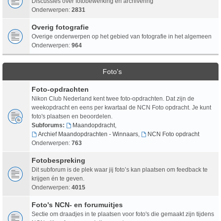
Discussies over fotobewerking en archivering
Onderwerpen:
2831
Overig fotografie
Overige onderwerpen op het gebied van fotografie in het algemeen
Onderwerpen:
964
Foto's
Foto-opdrachten
Nikon Club Nederland kent twee foto-opdrachten. Dat zijn de
weekopdracht en eens per kwartaal de NCN Foto opdracht. Je kunt
foto's plaatsen en beoordelen.
Subforums:
Maandopdracht
,
Archief Maandopdrachten - Winnaars
,
NCN Foto opdracht
Onderwerpen:
763
Fotobespreking
Dit subforum is de plek waar jij foto’s kan plaatsen om feedback te
krijgen én te geven.
Onderwerpen:
4015
Foto's NCN- en forumuitjes
Sectie om draadjes in te plaatsen voor foto's die gemaakt zijn tijdens