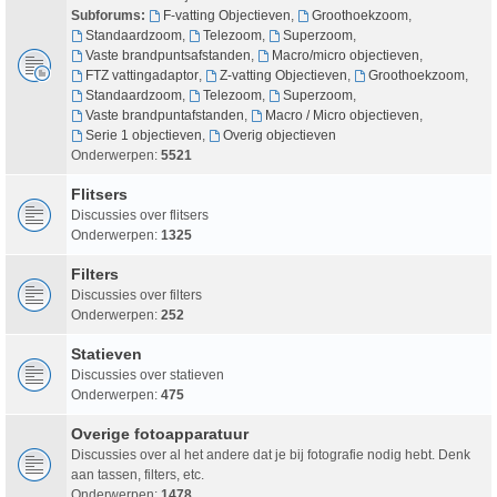
Subforums:
F-vatting Objectieven
,
Groothoekzoom
,
Standaardzoom
,
Telezoom
,
Superzoom
,
Vaste brandpuntsafstanden
,
Macro/micro objectieven
,
FTZ vattingadaptor
,
Z-vatting Objectieven
,
Groothoekzoom
,
Standaardzoom
,
Telezoom
,
Superzoom
,
Vaste brandpuntafstanden
,
Macro / Micro objectieven
,
Serie 1 objectieven
,
Overig objectieven
Onderwerpen:
5521
Flitsers
Discussies over flitsers
Onderwerpen:
1325
Filters
Discussies over filters
Onderwerpen:
252
Statieven
Discussies over statieven
Onderwerpen:
475
Overige fotoapparatuur
Discussies over al het andere dat je bij fotografie nodig hebt. Denk
aan tassen, filters, etc.
Onderwerpen:
1478