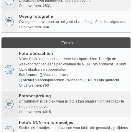
Discussies over fotobewerking en archivering
Onderwerpen:
2831
Overig fotografie
Overige onderwerpen op het gebied van fotografie in het algemeen
Onderwerpen:
964
Foto's
Foto-opdrachten
Nikon Club Nederland kent twee foto-opdrachten. Dat zijn de
weekopdracht en eens per kwartaal de NCN Foto opdracht. Je kunt
foto's plaatsen en beoordelen.
Subforums:
Maandopdracht
,
Archief Maandopdrachten - Winnaars
,
NCN Foto opdracht
Onderwerpen:
763
Fotobespreking
Dit subforum is de plek waar jij foto’s kan plaatsen om feedback te
krijgen én te geven.
Onderwerpen:
4015
Foto's NCN- en forumuitjes
Sectie om draadjes in te plaatsen voor foto's die gemaakt zijn tijdens