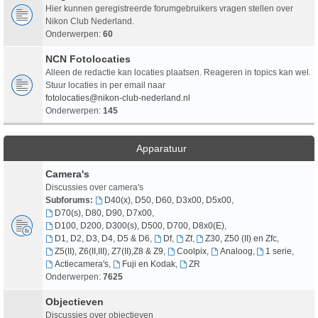
Hier kunnen geregistreerde forumgebruikers vragen stellen over
Nikon Club Nederland.
Onderwerpen:
60
NCN Fotolocaties
Alleen de redactie kan locaties plaatsen. Reageren in topics kan wel.
Stuur locaties in per email naar
fotolocaties@nikon-club-nederland.nl
Onderwerpen:
145
Apparatuur
Camera's
Discussies over camera's
Subforums:
D40(x), D50, D60, D3x00, D5x00
,
D70(s), D80, D90, D7x00
,
D100, D200, D300(s), D500, D700, D8x0(E)
,
D1, D2, D3, D4, D5 & D6
,
Df
,
Zf
,
Z30, Z50 (II) en Zfc
,
Z5(II), Z6(II,III), Z7(II),Z8 & Z9
,
Coolpix
,
Analoog
,
1 serie
,
Actiecamera's
,
Fuji en Kodak
,
ZR
Onderwerpen:
7625
Objectieven
Discussies over objectieven