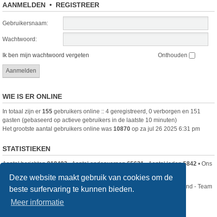
AANMELDEN
•
REGISTREER
Gebruikersnaam:
Wachtwoord:
Ik ben mijn wachtwoord vergeten
Onthouden
WIE IS ER ONLINE
In totaal zijn er
155
gebruikers online :: 4 geregistreerd, 0 verborgen en 151
gasten (gebaseerd op actieve gebruikers in de laatste 10 minuten)
Het grootste aantal gebruikers online was
10870
op za jul 26 2025 6:31 pm
STATISTIEKEN
Aantal berichten
918492
• Aantal onderwerpen
65631
• Aantal leden
5842
• Ons
nieuwste lid is
DjenghisCordy
Deze website maakt gebruik van cookies om de
Nikon Club Nederland - Team
beste surfervaring te kunnen bieden.
Forum
Contact
Meer informatie