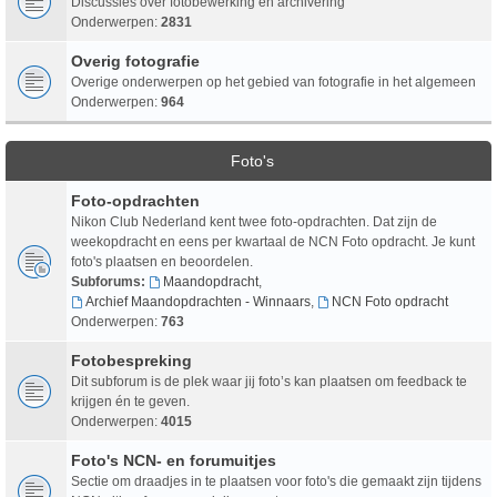
Discussies over fotobewerking en archivering
Onderwerpen:
2831
Overig fotografie
Overige onderwerpen op het gebied van fotografie in het algemeen
Onderwerpen:
964
Foto's
Foto-opdrachten
Nikon Club Nederland kent twee foto-opdrachten. Dat zijn de
weekopdracht en eens per kwartaal de NCN Foto opdracht. Je kunt
foto's plaatsen en beoordelen.
Subforums:
Maandopdracht
,
Archief Maandopdrachten - Winnaars
,
NCN Foto opdracht
Onderwerpen:
763
Fotobespreking
Dit subforum is de plek waar jij foto’s kan plaatsen om feedback te
krijgen én te geven.
Onderwerpen:
4015
Foto's NCN- en forumuitjes
Sectie om draadjes in te plaatsen voor foto's die gemaakt zijn tijdens