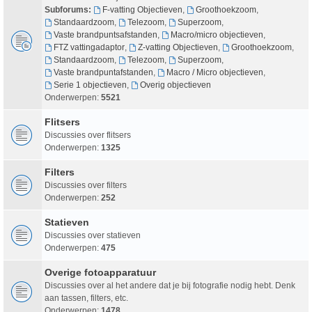
Subforums:
F-vatting Objectieven
,
Groothoekzoom
,
Standaardzoom
,
Telezoom
,
Superzoom
,
Vaste brandpuntsafstanden
,
Macro/micro objectieven
,
FTZ vattingadaptor
,
Z-vatting Objectieven
,
Groothoekzoom
,
Standaardzoom
,
Telezoom
,
Superzoom
,
Vaste brandpuntafstanden
,
Macro / Micro objectieven
,
Serie 1 objectieven
,
Overig objectieven
Onderwerpen:
5521
Flitsers
Discussies over flitsers
Onderwerpen:
1325
Filters
Discussies over filters
Onderwerpen:
252
Statieven
Discussies over statieven
Onderwerpen:
475
Overige fotoapparatuur
Discussies over al het andere dat je bij fotografie nodig hebt. Denk
aan tassen, filters, etc.
Onderwerpen:
1478