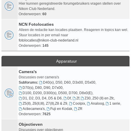
Hier kunnen geregistreerde forumgebruikers vragen stellen over
Nikon Club Nederland.
Onderwerpen:
60
NCN Fotolocaties
Alleen de redactie kan locaties plaatsen. Reageren in topics kan wel.
Stuur locaties in per email naar
fotolocaties@nikon-club-nederland.nl
Onderwerpen:
145
Apparatuur
Camera's
Discussies over camera's
Subforums:
D40(x), D50, D60, D3x00, D5x00
,
D70(s), D80, D90, D7x00
,
D100, D200, D300(s), D500, D700, D8x0(E)
,
D1, D2, D3, D4, D5 & D6
,
Df
,
Zf
,
Z30, Z50 (II) en Zfc
,
Z5(II), Z6(II,III), Z7(II),Z8 & Z9
,
Coolpix
,
Analoog
,
1 serie
,
Actiecamera's
,
Fuji en Kodak
,
ZR
Onderwerpen:
7625
Objectieven
Discussies over objectieven