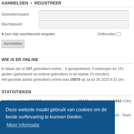
AANMELDEN
•
REGISTREER
Gebruikersnaam:
Wachtwoord:
Ik ben mijn wachtwoord vergeten
Onthouden
WIE IS ER ONLINE
In totaal zijn er
157
gebruikers online :: 6 geregistreerd, 0 verborgen en 151
gasten (gebaseerd op actieve gebruikers in de laatste 10 minuten)
Het grootste aantal gebruikers online was
10870
op za jul 26 2025 6:31 pm
STATISTIEKEN
Aantal berichten
918498
• Aantal onderwerpen
65631
• Aantal leden
5842
• Ons
nieuwste lid is
DjenghisCordy
Deze website maakt gebruik van cookies om de
Nikon Club Nederland - Team
beste surfervaring te kunnen bieden.
Forum
Contact
Meer informatie