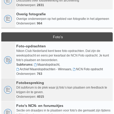
Discussies over fotobewerking en archivering
Onderwerpen:
2831
Overig fotografie
Overige onderwerpen op het gebied van fotografie in het algemeen
Onderwerpen:
964
Foto's
Foto-opdrachten
Nikon Club Nederland kent twee foto-opdrachten. Dat zijn de
weekopdracht en eens per kwartaal de NCN Foto opdracht. Je kunt
foto's plaatsen en beoordelen.
Subforums:
Maandopdracht
,
Archief Maandopdrachten - Winnaars
,
NCN Foto opdracht
Onderwerpen:
763
Fotobespreking
Dit subforum is de plek waar jij foto’s kan plaatsen om feedback te
krijgen én te geven.
Onderwerpen:
4015
Foto's NCN- en forumuitjes
Sectie om draadjes in te plaatsen voor foto's die gemaakt zijn tijdens