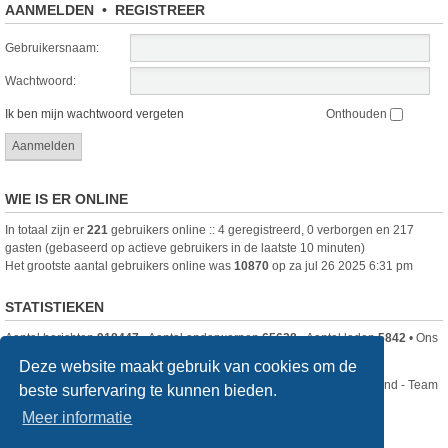
AANMELDEN
•
REGISTREER
Gebruikersnaam:
Wachtwoord:
Ik ben mijn wachtwoord vergeten
Onthouden
WIE IS ER ONLINE
In totaal zijn er
221
gebruikers online :: 4 geregistreerd, 0 verborgen en 217
gasten (gebaseerd op actieve gebruikers in de laatste 10 minuten)
Het grootste aantal gebruikers online was
10870
op za jul 26 2025 6:31 pm
STATISTIEKEN
Aantal berichten
918447
• Aantal onderwerpen
65628
• Aantal leden
5842
• Ons
nieuwste lid is
DjenghisCordy
Deze website maakt gebruik van cookies om de
Nikon Club Nederland - Team
beste surfervaring te kunnen bieden.
Forum
Contact
Meer informatie