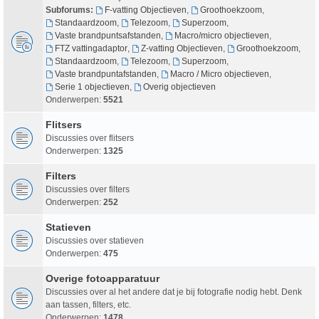
Subforums:
F-vatting Objectieven
,
Groothoekzoom
,
Standaardzoom
,
Telezoom
,
Superzoom
,
Vaste brandpuntsafstanden
,
Macro/micro objectieven
,
FTZ vattingadaptor
,
Z-vatting Objectieven
,
Groothoekzoom
,
Standaardzoom
,
Telezoom
,
Superzoom
,
Vaste brandpuntafstanden
,
Macro / Micro objectieven
,
Serie 1 objectieven
,
Overig objectieven
Onderwerpen:
5521
Flitsers
Discussies over flitsers
Onderwerpen:
1325
Filters
Discussies over filters
Onderwerpen:
252
Statieven
Discussies over statieven
Onderwerpen:
475
Overige fotoapparatuur
Discussies over al het andere dat je bij fotografie nodig hebt. Denk
aan tassen, filters, etc.
Onderwerpen:
1478