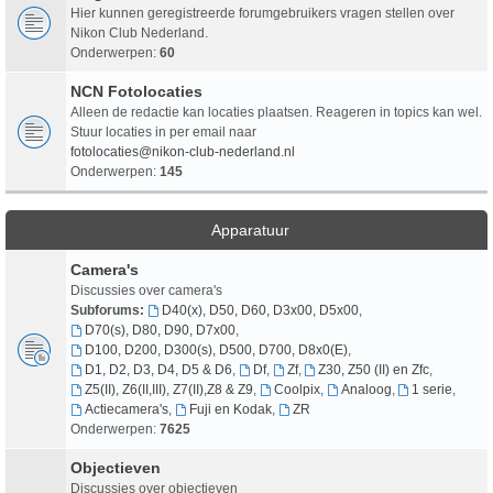
Hier kunnen geregistreerde forumgebruikers vragen stellen over
Nikon Club Nederland.
Onderwerpen:
60
NCN Fotolocaties
Alleen de redactie kan locaties plaatsen. Reageren in topics kan wel.
Stuur locaties in per email naar
fotolocaties@nikon-club-nederland.nl
Onderwerpen:
145
Apparatuur
Camera's
Discussies over camera's
Subforums:
D40(x), D50, D60, D3x00, D5x00
,
D70(s), D80, D90, D7x00
,
D100, D200, D300(s), D500, D700, D8x0(E)
,
D1, D2, D3, D4, D5 & D6
,
Df
,
Zf
,
Z30, Z50 (II) en Zfc
,
Z5(II), Z6(II,III), Z7(II),Z8 & Z9
,
Coolpix
,
Analoog
,
1 serie
,
Actiecamera's
,
Fuji en Kodak
,
ZR
Onderwerpen:
7625
Objectieven
Discussies over objectieven