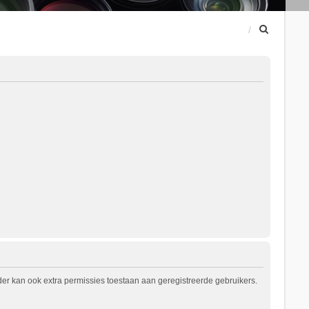
Z
o
e
k
er kan ook extra permissies toestaan aan geregistreerde gebruikers.