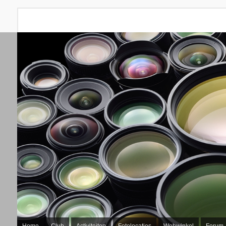
Home
Club
Activiteiten
Fotolocaties
Webwinkel
Forum