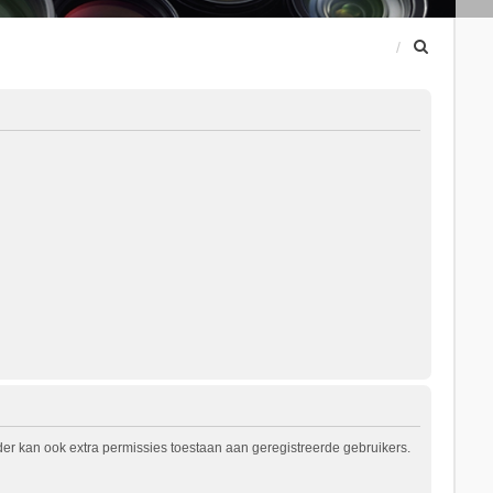
Z
o
e
k
er kan ook extra permissies toestaan aan geregistreerde gebruikers.