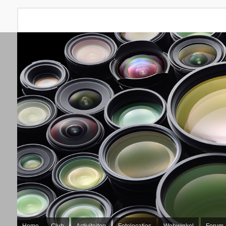
Home
Club
Activiteiten
Fotolocaties
Webwinkel
Forum