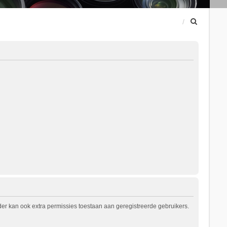
Z
o
e
k
er kan ook extra permissies toestaan aan geregistreerde gebruikers.