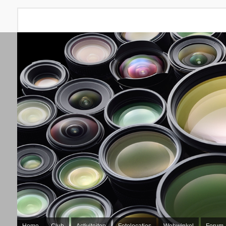
Home
Club
Activiteiten
Fotolocaties
Webwinkel
Forum