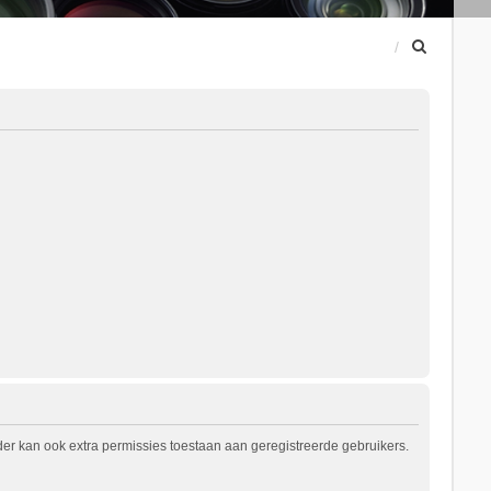
Z
o
e
k
er kan ook extra permissies toestaan aan geregistreerde gebruikers.