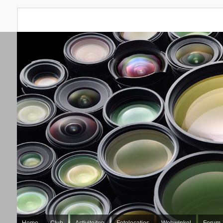
Home
Club
Activiteiten
Fotolocaties
Webwinkel
Forum