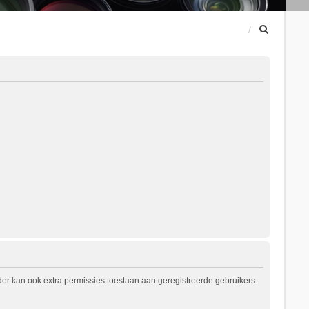
Z
o
e
k
er kan ook extra permissies toestaan aan geregistreerde gebruikers.