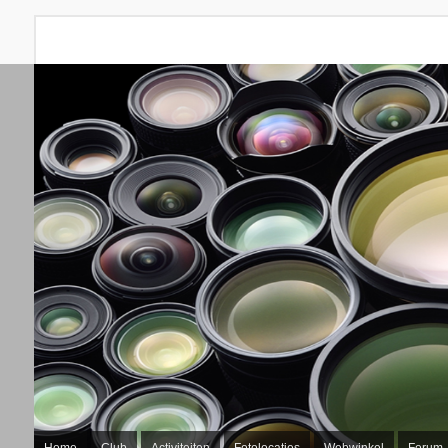
Home
Club
Activiteiten
Fotolocaties
Webwinkel
Forum