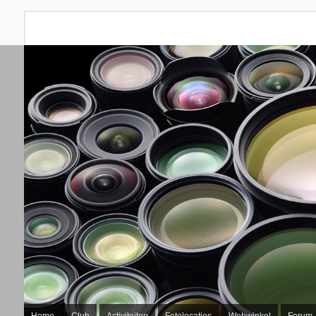
Home
Club
Activiteiten
Fotolocaties
Webwinkel
Forum