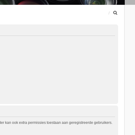
Z
o
e
k
er kan ook extra permissies toestaan aan geregistreerde gebruikers.