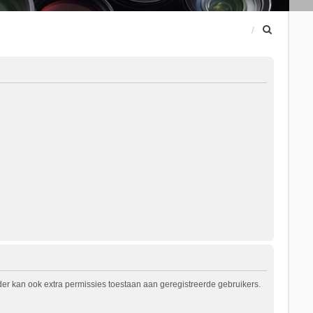
Z
o
e
k
er kan ook extra permissies toestaan aan geregistreerde gebruikers.