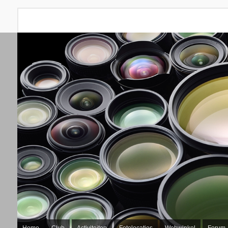
Home
Club
Activiteiten
Fotolocaties
Webwinkel
Forum