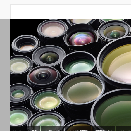
Home
Club
Activiteiten
Fotolocaties
Webwinkel
Forum