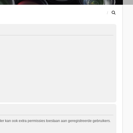
Z
o
e
k
er kan ook extra permissies toestaan aan geregistreerde gebruikers.