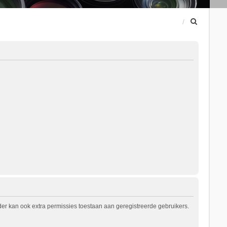
Z
o
e
k
er kan ook extra permissies toestaan aan geregistreerde gebruikers.