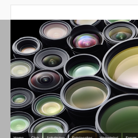
Home
Club
Activiteiten
Fotolocaties
Webwinkel
Forum