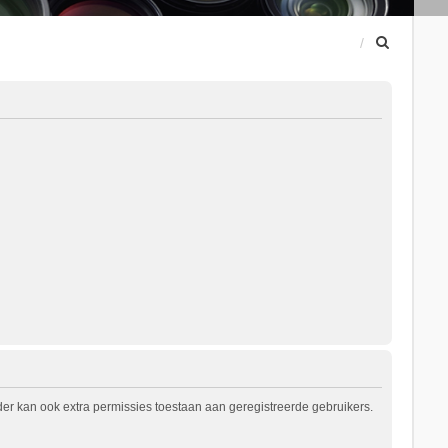
Z
o
e
k
er kan ook extra permissies toestaan aan geregistreerde gebruikers.