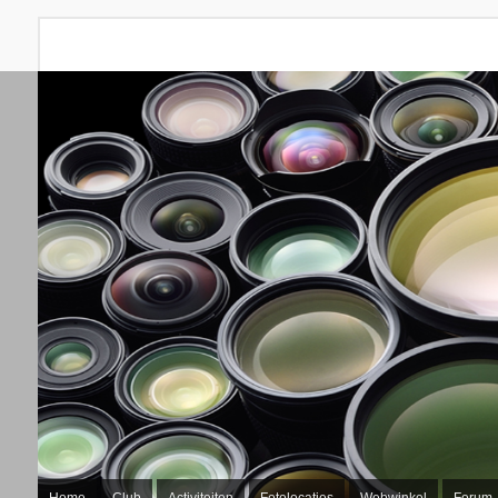
Home
Club
Activiteiten
Fotolocaties
Webwinkel
Forum