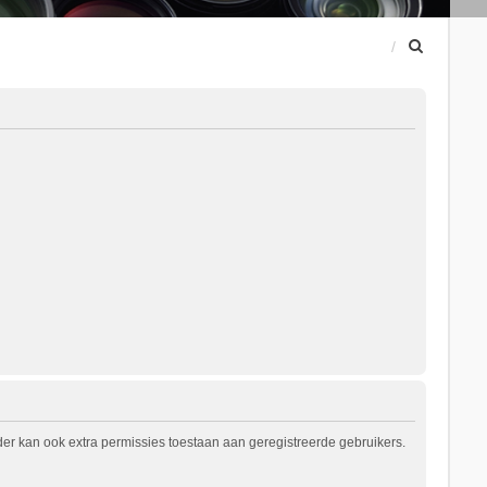
Z
o
e
k
er kan ook extra permissies toestaan aan geregistreerde gebruikers.