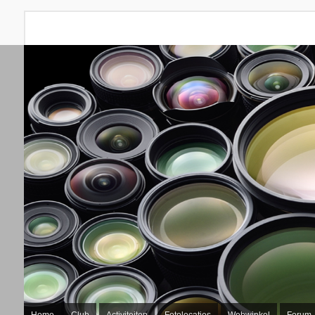
Home
Club
Activiteiten
Fotolocaties
Webwinkel
Forum