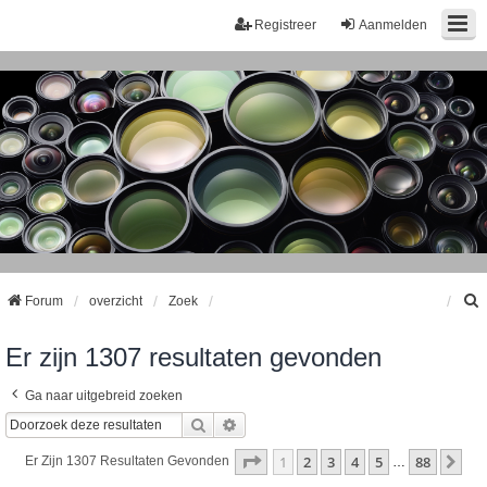
Registreer
Aanmelden
Forum
overzicht
Zoek
Er zijn 1307 resultaten gevonden
k
Ga naar uitgebreid zoeken
Zoek
Uitgebreid Zoeken
Pagina
1
Van
88
1
2
3
4
5
88
Vo
Er Zijn 1307 Resultaten Gevonden
…