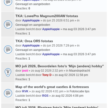
Gevraagd en aangeboden
Reacties:
0
TKA: LowePro Magnum200AW fototas
door
AppieHappie
» do jun 25 2026 6:51 pm » in
Gevraagd en aangeboden
Laatste bericht door
AppieHappie
»
ma aug 03 2026 3:47 pm
Reacties:
1
TKA: Orca OR5 fototas
door
AppieHappie
» do jun 25 2026 7:29 pm » in
Gevraagd en aangeboden
Laatste bericht door
AppieHappie
»
ma aug 03 2026 3:47 pm
Reacties:
1
MO juli 2026, Beoordelen foto's ‘Mijn (andere) hobby'’
door
josti
» zo aug 02 2026 2:32 pm » in
Maandopdracht
Laatste bericht door
Tony D
»
zo aug 02 2026 11:58 pm
Reacties:
1
Map of the world's great castles & fortresses
door
RVK
» zo aug 02 2026 4:01 pm » in
Fotolocatie tips
Laatste bericht door
RGS
»
zo aug 02 2026 4:06 pm
Reacties:
1
MO juli 2026, Plaatsen foto's ’Mijn (andere) hobby'