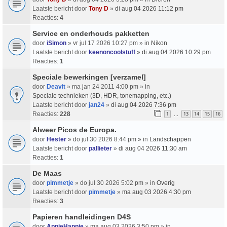
Laatste bericht door
Tony D
»
di aug 04 2026 11:12 pm
Reacties:
4
Service en onderhouds pakketten
door
iSimon
» vr jul 17 2026 10:27 pm » in
Nikon
Laatste bericht door
keenoncoolstuff
»
di aug 04 2026 10:29 pm
Reacties:
1
Speciale bewerkingen [verzamel]
door
Deavit
» ma jan 24 2011 4:00 pm » in
Speciale technieken (3D, HDR, tonemapping, etc.)
Laatste bericht door
jan24
»
di aug 04 2026 7:36 pm
Reacties:
228
1
13
14
15
16
…
Alweer Picos de Europa.
door
Hester
» do jul 30 2026 8:44 pm » in
Landschappen
Laatste bericht door
pallieter
»
di aug 04 2026 11:30 am
Reacties:
1
De Maas
door
pimmetje
» do jul 30 2026 5:02 pm » in
Overig
Laatste bericht door
pimmetje
»
ma aug 03 2026 4:30 pm
Reacties:
3
Papieren handleidingen D4S
door
AppieHappie
» ma aug 03 2026 3:50 pm » in