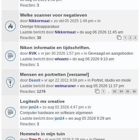
Reacties:
3
Welke scanner voor negatieven
door
Nikkormaat
» zo okt 05 2025 1:49 pm » in
Overige fotoapparatuur
Laatste bericht door
Nikkormaat
»
do aug 06 2026 11:45 am
Reacties:
30
1
2
3
Nikon informatie en tijdschriften.
door
RVK
» vr jan 30 2026 1:57 pm » in
Gevraagd en aangeboden
Laatste bericht door
whoami
»
do aug 06 2026 9:10 am
Reacties:
1
Mensen en portretten [verzamel]
door
Deavit
» vr apr 22 2011 9:06 pm » in
Portret, studio en mode
Laatste bericht door
weimaraner
»
wo aug 05 2026 11:37 pm
Reacties:
1276
1
83
84
85
86
…
Logitech mx creative
door
jan24
» zo aug 02 2026 4:47 pm » in
Computer hardware en software algemeen
Laatste bericht door
jan24
»
wo aug 05 2026 9:29 am
Reacties:
3
Hommels in mijn tuin
door
Tony D
» di aug 04 2026 5:28 pm » in
Dieren