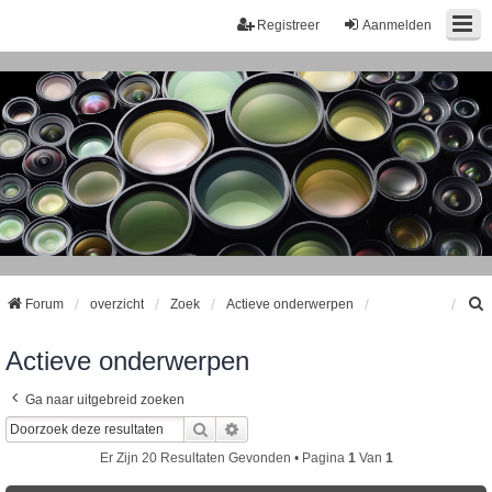
Registreer
Aanmelden
Forum
overzicht
Zoek
Actieve onderwerpen
Actieve onderwerpen
k
Ga naar uitgebreid zoeken
Zoek
Uitgebreid Zoeken
Er Zijn 20 Resultaten Gevonden • Pagina
1
Van
1