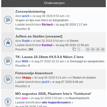
Onderwerpen
Zonsverduistering
door
jan24
» za aug 08 2026 8:53 am » in
Vragen en tips over foto's en fotograferen
Laatste bericht door
Richard
»
za aug 08 2026 2:17 pm
Reacties:
6
Juffers en libellen [verzamel]
door
Ralph
» vr mei 20 2016 9:54 pm » in
Dieren
Laatste bericht door
Karina2
»
za aug 08 2026 12:56 pm
Reacties:
386
1
23
24
25
26
…
TK: Laowa 10-18mm f/4.5-5.6 Nikon Z lens
door
RGS
» vr aug 07 2026 10:15 am » in
Gevraagd en aangeboden
Reacties:
0
Fietsrondje Amersfoort
door
Skippy
» do aug 06 2026 9:14 pm » in
Steden en dorpen
Laatste bericht door
jan24
»
vr aug 07 2026 8:46 am
Reacties:
1
MO augustus 2026, Plaatsen foto's ’Tuinkunst'
door
josti
» zo aug 02 2026 2:53 pm » in
Maandopdracht
Laatste bericht door
wim hoppenbrouwers
»
do aug 06 2026 2:40 pm