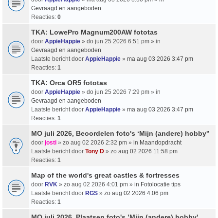
Gevraagd en aangeboden
Reacties:
0
TKA: LowePro Magnum200AW fototas
door
AppieHappie
» do jun 25 2026 6:51 pm » in
Gevraagd en aangeboden
Laatste bericht door
AppieHappie
»
ma aug 03 2026 3:47 pm
Reacties:
1
TKA: Orca OR5 fototas
door
AppieHappie
» do jun 25 2026 7:29 pm » in
Gevraagd en aangeboden
Laatste bericht door
AppieHappie
»
ma aug 03 2026 3:47 pm
Reacties:
1
MO juli 2026, Beoordelen foto's ‘Mijn (andere) hobby'’
door
josti
» zo aug 02 2026 2:32 pm » in
Maandopdracht
Laatste bericht door
Tony D
»
zo aug 02 2026 11:58 pm
Reacties:
1
Map of the world's great castles & fortresses
door
RVK
» zo aug 02 2026 4:01 pm » in
Fotolocatie tips
Laatste bericht door
RGS
»
zo aug 02 2026 4:06 pm
Reacties:
1
MO juli 2026, Plaatsen foto's ’Mijn (andere) hobby'