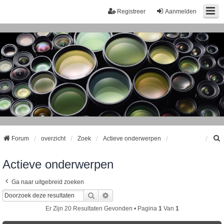
Registreer
Aanmelden
Forum
overzicht
Zoek
Actieve onderwerpen
Actieve onderwerpen
k
Ga naar uitgebreid zoeken
Zoek
Uitgebreid Zoeken
Er Zijn 20 Resultaten Gevonden • Pagina
1
Van
1