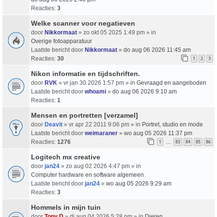
Reacties:
3
Welke scanner voor negatieven
door
Nikkormaat
» zo okt 05 2025 1:49 pm » in
Overige fotoapparatuur
Laatste bericht door
Nikkormaat
»
do aug 06 2026 11:45 am
Reacties:
30
1
2
3
Nikon informatie en tijdschriften.
door
RVK
» vr jan 30 2026 1:57 pm » in
Gevraagd en aangeboden
Laatste bericht door
whoami
»
do aug 06 2026 9:10 am
Reacties:
1
Mensen en portretten [verzamel]
door
Deavit
» vr apr 22 2011 9:06 pm » in
Portret, studio en mode
Laatste bericht door
weimaraner
»
wo aug 05 2026 11:37 pm
Reacties:
1276
1
83
84
85
86
…
Logitech mx creative
door
jan24
» zo aug 02 2026 4:47 pm » in
Computer hardware en software algemeen
Laatste bericht door
jan24
»
wo aug 05 2026 9:29 am
Reacties:
3
Hommels in mijn tuin
door
Tony D
» di aug 04 2026 5:28 pm » in
Dieren