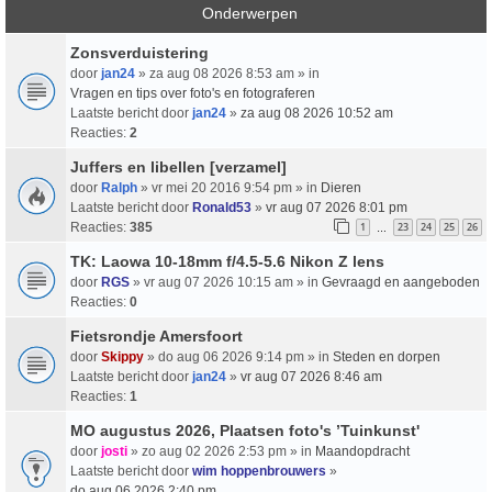
Onderwerpen
Zonsverduistering
door
jan24
» za aug 08 2026 8:53 am » in
Vragen en tips over foto's en fotograferen
Laatste bericht door
jan24
»
za aug 08 2026 10:52 am
Reacties:
2
Juffers en libellen [verzamel]
door
Ralph
» vr mei 20 2016 9:54 pm » in
Dieren
Laatste bericht door
Ronald53
»
vr aug 07 2026 8:01 pm
Reacties:
385
1
23
24
25
26
…
TK: Laowa 10-18mm f/4.5-5.6 Nikon Z lens
door
RGS
» vr aug 07 2026 10:15 am » in
Gevraagd en aangeboden
Reacties:
0
Fietsrondje Amersfoort
door
Skippy
» do aug 06 2026 9:14 pm » in
Steden en dorpen
Laatste bericht door
jan24
»
vr aug 07 2026 8:46 am
Reacties:
1
MO augustus 2026, Plaatsen foto's ’Tuinkunst'
door
josti
» zo aug 02 2026 2:53 pm » in
Maandopdracht
Laatste bericht door
wim hoppenbrouwers
»
do aug 06 2026 2:40 pm