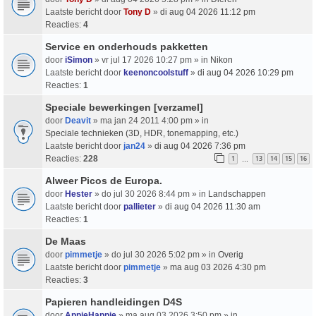
Laatste bericht door
Tony D
»
di aug 04 2026 11:12 pm
Reacties:
4
Service en onderhouds pakketten
door
iSimon
» vr jul 17 2026 10:27 pm » in
Nikon
Laatste bericht door
keenoncoolstuff
»
di aug 04 2026 10:29 pm
Reacties:
1
Speciale bewerkingen [verzamel]
door
Deavit
» ma jan 24 2011 4:00 pm » in
Speciale technieken (3D, HDR, tonemapping, etc.)
Laatste bericht door
jan24
»
di aug 04 2026 7:36 pm
Reacties:
228
1
13
14
15
16
…
Alweer Picos de Europa.
door
Hester
» do jul 30 2026 8:44 pm » in
Landschappen
Laatste bericht door
pallieter
»
di aug 04 2026 11:30 am
Reacties:
1
De Maas
door
pimmetje
» do jul 30 2026 5:02 pm » in
Overig
Laatste bericht door
pimmetje
»
ma aug 03 2026 4:30 pm
Reacties:
3
Papieren handleidingen D4S
door
AppieHappie
» ma aug 03 2026 3:50 pm » in