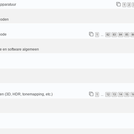
apparatuur
1
2
boden
mode
1
82
83
84
85
8
…
e en software algemeen
en (3D, HDR, tonemapping, etc.)
1
12
13
14
15
1
…