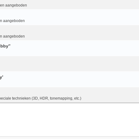
 en aangeboden
en aangeboden
en aangeboden
bby'’
y'
eciale technieken (3D, HDR, tonemapping, etc.)