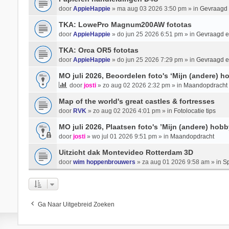
door
AppieHappie
» ma aug 03 2026 3:50 pm » in
Gevraagd
TKA: LowePro Magnum200AW fototas
door
AppieHappie
» do jun 25 2026 6:51 pm » in
Gevraagd 
TKA: Orca OR5 fototas
door
AppieHappie
» do jun 25 2026 7:29 pm » in
Gevraagd 
MO juli 2026, Beoordelen foto's ‘Mijn (andere) ho
door
josti
» zo aug 02 2026 2:32 pm » in
Maandopdracht
Map of the world's great castles & fortresses
door
RVK
» zo aug 02 2026 4:01 pm » in
Fotolocatie tips
MO juli 2026, Plaatsen foto's ’Mijn (andere) hobb
door
josti
» wo jul 01 2026 9:51 pm » in
Maandopdracht
Uitzicht dak Montevideo Rotterdam 3D
door
wim hoppenbrouwers
» za aug 01 2026 9:58 am » in
Sp
Ga Naar Uitgebreid Zoeken