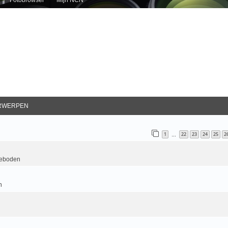
RWERPEN
1
22
23
24
25
2
…
geboden
n