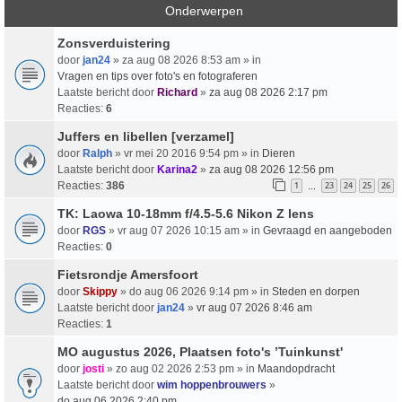
Onderwerpen
Zonsverduistering
door
jan24
» za aug 08 2026 8:53 am » in
Vragen en tips over foto's en fotograferen
Laatste bericht door
Richard
»
za aug 08 2026 2:17 pm
Reacties:
6
Juffers en libellen [verzamel]
door
Ralph
» vr mei 20 2016 9:54 pm » in
Dieren
Laatste bericht door
Karina2
»
za aug 08 2026 12:56 pm
Reacties:
386
1
23
24
25
26
…
TK: Laowa 10-18mm f/4.5-5.6 Nikon Z lens
door
RGS
» vr aug 07 2026 10:15 am » in
Gevraagd en aangeboden
Reacties:
0
Fietsrondje Amersfoort
door
Skippy
» do aug 06 2026 9:14 pm » in
Steden en dorpen
Laatste bericht door
jan24
»
vr aug 07 2026 8:46 am
Reacties:
1
MO augustus 2026, Plaatsen foto's ’Tuinkunst'
door
josti
» zo aug 02 2026 2:53 pm » in
Maandopdracht
Laatste bericht door
wim hoppenbrouwers
»
do aug 06 2026 2:40 pm