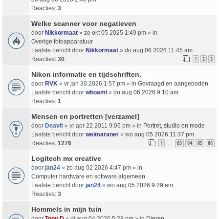
Reacties:
3
Welke scanner voor negatieven
door
Nikkormaat
» zo okt 05 2025 1:49 pm » in
Overige fotoapparatuur
Laatste bericht door
Nikkormaat
»
do aug 06 2026 11:45 am
Reacties:
30
1
2
3
Nikon informatie en tijdschriften.
door
RVK
» vr jan 30 2026 1:57 pm » in
Gevraagd en aangeboden
Laatste bericht door
whoami
»
do aug 06 2026 9:10 am
Reacties:
1
Mensen en portretten [verzamel]
door
Deavit
» vr apr 22 2011 9:06 pm » in
Portret, studio en mode
Laatste bericht door
weimaraner
»
wo aug 05 2026 11:37 pm
Reacties:
1276
1
83
84
85
86
…
Logitech mx creative
door
jan24
» zo aug 02 2026 4:47 pm » in
Computer hardware en software algemeen
Laatste bericht door
jan24
»
wo aug 05 2026 9:29 am
Reacties:
3
Hommels in mijn tuin
door
Tony D
» di aug 04 2026 5:28 pm » in
Dieren