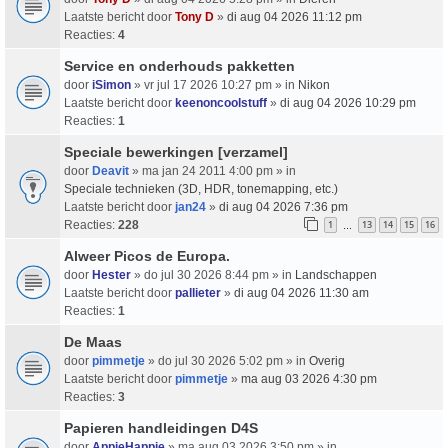
Laatste bericht door
Tony D
»
di aug 04 2026 11:12 pm
Reacties:
4
Service en onderhouds pakketten
door
iSimon
» vr jul 17 2026 10:27 pm » in
Nikon
Laatste bericht door
keenoncoolstuff
»
di aug 04 2026 10:29 pm
Reacties:
1
Speciale bewerkingen [verzamel]
door
Deavit
» ma jan 24 2011 4:00 pm » in
Speciale technieken (3D, HDR, tonemapping, etc.)
Laatste bericht door
jan24
»
di aug 04 2026 7:36 pm
Reacties:
228
1
13
14
15
16
…
Alweer Picos de Europa.
door
Hester
» do jul 30 2026 8:44 pm » in
Landschappen
Laatste bericht door
pallieter
»
di aug 04 2026 11:30 am
Reacties:
1
De Maas
door
pimmetje
» do jul 30 2026 5:02 pm » in
Overig
Laatste bericht door
pimmetje
»
ma aug 03 2026 4:30 pm
Reacties:
3
Papieren handleidingen D4S
door
AppieHappie
» ma aug 03 2026 3:50 pm » in