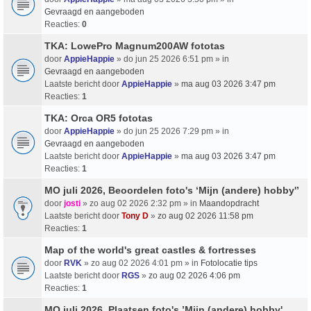
Gevraagd en aangeboden
Reacties:
0
TKA: LowePro Magnum200AW fototas
door
AppieHappie
» do jun 25 2026 6:51 pm » in
Gevraagd en aangeboden
Laatste bericht door
AppieHappie
»
ma aug 03 2026 3:47 pm
Reacties:
1
TKA: Orca OR5 fototas
door
AppieHappie
» do jun 25 2026 7:29 pm » in
Gevraagd en aangeboden
Laatste bericht door
AppieHappie
»
ma aug 03 2026 3:47 pm
Reacties:
1
MO juli 2026, Beoordelen foto's ‘Mijn (andere) hobby'’
door
josti
» zo aug 02 2026 2:32 pm » in
Maandopdracht
Laatste bericht door
Tony D
»
zo aug 02 2026 11:58 pm
Reacties:
1
Map of the world's great castles & fortresses
door
RVK
» zo aug 02 2026 4:01 pm » in
Fotolocatie tips
Laatste bericht door
RGS
»
zo aug 02 2026 4:06 pm
Reacties:
1
MO juli 2026, Plaatsen foto's ’Mijn (andere) hobby'