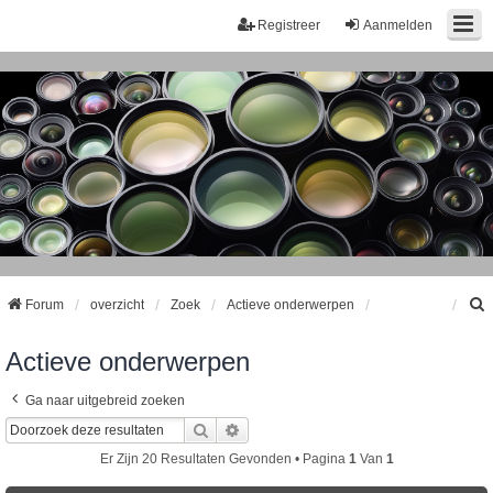
Registreer
Aanmelden
Forum
overzicht
Zoek
Actieve onderwerpen
Actieve onderwerpen
k
Ga naar uitgebreid zoeken
Zoek
Uitgebreid Zoeken
Er Zijn 20 Resultaten Gevonden • Pagina
1
Van
1